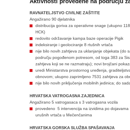
Aktivnosti provedene na području za
RAVNATELJSTVO CIVILNE ZAŠTITE
Angažirano 90 djelatnika
distribucija goriva za operativne snage (ukupno 118 l
HCK)
redovito održavanje kampa baze operacije Pigik
indeksiranje i geolociranje 8 rtušnih vrtača
nije bilo novih zahtjeva za uklanjanje objekata (do 
području pogođenom potresom, od toga 383 za Sis
zahtjeva koji se ne razmatraju); novi brojčani pokaz
uredi Ministarstva prostornog uređenja, graditeljst
obnovom; ukupno zaprimljeno 7531 zahtjeva za o
nije bilo novih priključenja mobilnih jedinica; do sa
HRVATSKA VATROGASNA ZAJEDNICA
Angažirano 5 vatrogasaca s 3 vatrogasna vozila
provedeno 5 intervencija na izvidima po dojavama i p
urušnih vrtača u Mečenčanima
HRVATSKA GORSKA SLUŽBA SPAŠAVANJA