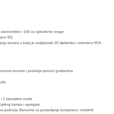
a stanovništvo i 100 za operativne snage
upno 82)
ju bunara u kojoj je sudjelovalo 20 djelatnika i volontera HCK-
urnosti imovine i pružanja pomoći građanima
zila
i 2 specijalna vozila
icijskog kampa i agregata
a na području Banovine za postavljanje kontejnera i mobilnih