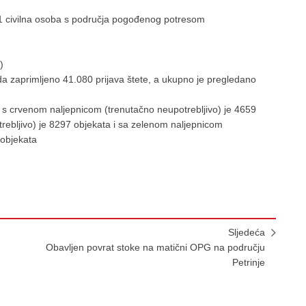
 1 civilna osoba s područja pogođenog potresom
)
a zaprimljeno 41.080 prijava štete, a ukupno je pregledano
a s crvenom naljepnicom (trenutačno neupotrebljivo) je 4659
ebljivo) je 8297 objekata i sa zelenom naljepnicom
 objekata
Sljedeća
Obavljen povrat stoke na matični OPG na području
Petrinje