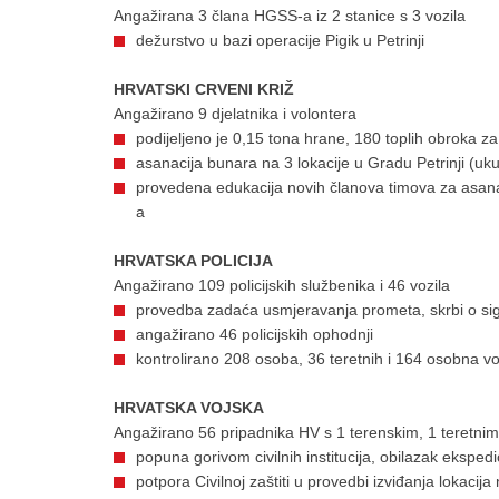
Angažirana 3 člana HGSS-a iz 2 stanice s 3 vozila
dežurstvo u bazi operacije Pigik u Petrinji
HRVATSKI CRVENI KRIŽ
Angažirano 9 djelatnika i volontera
podijeljeno je 0,15 tona hrane, 180 toplih obroka z
asanacija bunara na 3 lokacije u Gradu Petrinji (uk
provedena edukacija novih članova timova za asanaci
a
HRVATSKA POLICIJA
Angažirano 109 policijskih službenika i 46 vozila
provedba zadaća usmjeravanja prometa, skrbi o sig
angažirano 46 policijskih ophodnji
kontrolirano 208 osoba, 36 teretnih i 164 osobna vo
HRVATSKA VOJSKA
Angažirano 56 pripadnika HV s 1 terenskim, 1 teretnim 
popuna gorivom civilnih institucija, obilazak eksped
potpora Civilnoj zaštiti u provedbi izviđanja lokacij