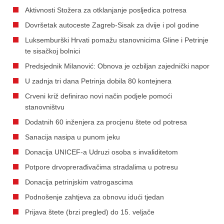
Aktivnosti Stožera za otklanjanje posljedica potresa
Dovršetak autoceste Zagreb-Sisak za dvije i pol godine
Luksemburški Hrvati pomažu stanovnicima Gline i Petrinje
te sisačkoj bolnici
Predsjednik Milanović: Obnova je ozbiljan zajednički napor
U zadnja tri dana Petrinja dobila 80 kontejnera
Crveni križ definirao novi način podjele pomoći
stanovništvu
Dodatnih 60 inženjera za procjenu štete od potresa
Sanacija nasipa u punom jeku
Donacija UNICEF-a Udruzi osoba s invaliditetom
Potpore drvoprerađivačima stradalima u potresu
Donacija petrinjskim vatrogascima
Podnošenje zahtjeva za obnovu idući tjedan
Prijava štete (brzi pregled) do 15. veljače