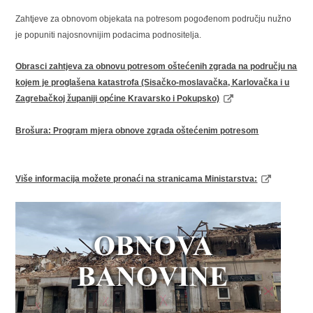
Zahtjeve za obnovom objekata na potresom pogođenom području nužno
je popuniti najosnovnijim podacima podnositelja.
Obrasci zahtjeva za obnovu potresom oštećenih zgrada na području na
kojem je proglašena katastrofa (Sisačko-moslavačka, Karlovačka i u
Zagrebačkoj županiji općine Kravarsko i Pokupsko)
Brošura: Program mjera obnove zgrada oštećenim potresom
Više informacija možete pronaći na stranicama Ministarstva: