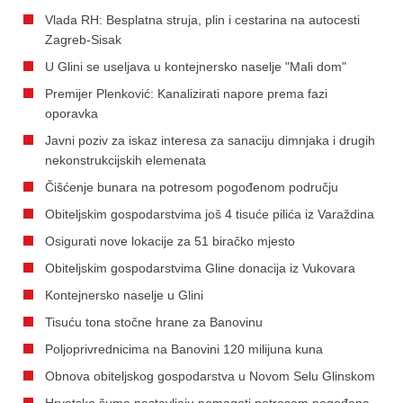
Vlada RH: Besplatna struja, plin i cestarina na autocesti
Zagreb-Sisak
U Glini se useljava u kontejnersko naselje "Mali dom"
Premijer Plenković: Kanalizirati napore prema fazi
oporavka
Javni poziv za iskaz interesa za sanaciju dimnjaka i drugih
nekonstrukcijskih elemenata
Čišćenje bunara na potresom pogođenom području
Obiteljskim gospodarstvima još 4 tisuće pilića iz Varaždina
Osigurati nove lokacije za 51 biračko mjesto
Obiteljskim gospodarstvima Gline donacija iz Vukovara
Kontejnersko naselje u Glini
Tisuću tona stočne hrane za Banovinu
Poljoprivrednicima na Banovini 120 milijuna kuna
Obnova obiteljskog gospodarstva u Novom Selu Glinskom
Hrvatske šume nastavljaju pomagati potresom pogođena