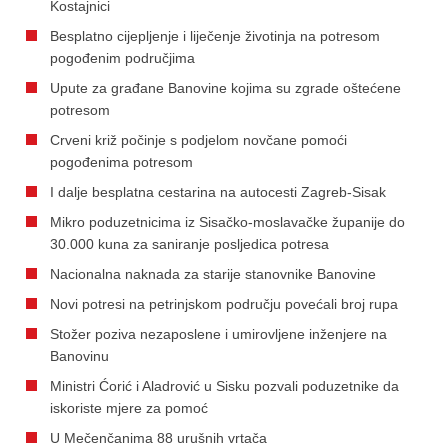
Kostajnici
Besplatno cijepljenje i liječenje životinja na potresom
pogođenim područjima
Upute za građane Banovine kojima su zgrade oštećene
potresom
Crveni križ počinje s podjelom novčane pomoći
pogođenima potresom
I dalje besplatna cestarina na autocesti Zagreb-Sisak
Mikro poduzetnicima iz Sisačko-moslavačke županije do
30.000 kuna za saniranje posljedica potresa
Nacionalna naknada za starije stanovnike Banovine
Novi potresi na petrinjskom području povećali broj rupa
Stožer poziva nezaposlene i umirovljene inženjere na
Banovinu
Ministri Ćorić i Aladrović u Sisku pozvali poduzetnike da
iskoriste mjere za pomoć
U Mečenčanima 88 urušnih vrtača