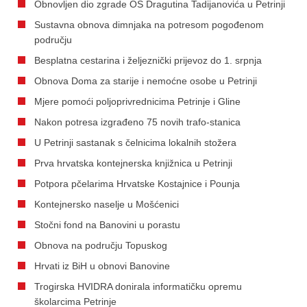
Obnovljen dio zgrade OŠ Dragutina Tadijanovića u Petrinji
Sustavna obnova dimnjaka na potresom pogođenom
području
Besplatna cestarina i željeznički prijevoz do 1. srpnja
Obnova Doma za starije i nemoćne osobe u Petrinji
Mjere pomoći poljoprivrednicima Petrinje i Gline
Nakon potresa izgrađeno 75 novih trafo-stanica
U Petrinji sastanak s čelnicima lokalnih stožera
Prva hrvatska kontejnerska knjižnica u Petrinji
Potpora pčelarima Hrvatske Kostajnice i Pounja
Kontejnersko naselje u Mošćenici
Stočni fond na Banovini u porastu
Obnova na području Topuskog
Hrvati iz BiH u obnovi Banovine
Trogirska HVIDRA donirala informatičku opremu
školarcima Petrinje