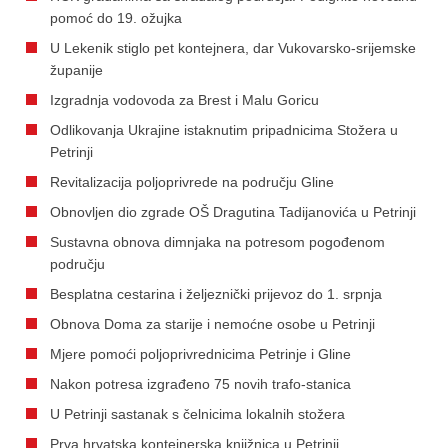
pomoć do 19. ožujka
U Lekenik stiglo pet kontejnera, dar Vukovarsko-srijemske
županije
Izgradnja vodovoda za Brest i Malu Goricu
Odlikovanja Ukrajine istaknutim pripadnicima Stožera u
Petrinji
Revitalizacija poljoprivrede na području Gline
Obnovljen dio zgrade OŠ Dragutina Tadijanovića u Petrinji
Sustavna obnova dimnjaka na potresom pogođenom
području
Besplatna cestarina i željeznički prijevoz do 1. srpnja
Obnova Doma za starije i nemoćne osobe u Petrinji
Mjere pomoći poljoprivrednicima Petrinje i Gline
Nakon potresa izgrađeno 75 novih trafo-stanica
U Petrinji sastanak s čelnicima lokalnih stožera
Prva hrvatska kontejnerska knjižnica u Petrinji