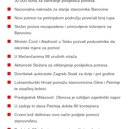
30.000 kuna za saniranje posljedica potresa
Nacionalna naknada za starije stanovnike Banovine
Novi potresi na petrinjskom području povećali broj rupa
Stožer poziva nezaposlene i umirovljene inženjere na
Banovinu
Ministri Ćorić i Aladrović u Sisku pozvali poduzetnike da
iskoriste mjere za pomoć
U Mečenčanima 88 urušnih vrtača
Aktivnosti Stožera za otklanjanje posljedica potresa
Dovršetak autoceste Zagreb-Sisak za dvije i pol godine
Luksemburški Hrvati pomažu stanovnicima Gline i Petrinje
te sisačkoj bolnici
Predsjednik Milanović: Obnova je ozbiljan zajednički napor
U zadnja tri dana Petrinja dobila 80 kontejnera
Crveni križ definirao novi način podjele pomoći
stanovništvu