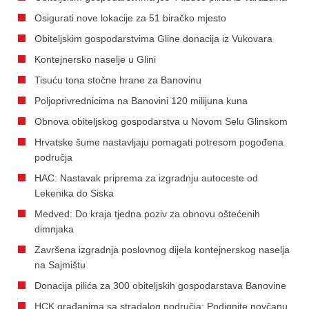
Osigurati nove lokacije za 51 biračko mjesto
Obiteljskim gospodarstvima Gline donacija iz Vukovara
Kontejnersko naselje u Glini
Tisuću tona stočne hrane za Banovinu
Poljoprivrednicima na Banovini 120 milijuna kuna
Obnova obiteljskog gospodarstva u Novom Selu Glinskom
Hrvatske šume nastavljaju pomagati potresom pogođena
područja
HAC: Nastavak priprema za izgradnju autoceste od
Lekenika do Siska
Medved: Do kraja tjedna poziv za obnovu oštećenih
dimnjaka
Završena izgradnja poslovnog dijela kontejnerskog naselja
na Sajmištu
Donacija pilića za 300 obiteljskih gospodarstava Banovine
HCK građanima sa stradalog područja: Podignite novčanu