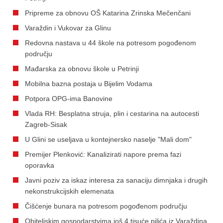
Pripreme za obnovu OŠ Katarina Zrinska Mečenčani
Varaždin i Vukovar za Glinu
Redovna nastava u 44 škole na potresom pogođenom
području
Mađarska za obnovu škole u Petrinji
Mobilna bazna postaja u Bijelim Vodama
Potpora OPG-ima Banovine
Vlada RH: Besplatna struja, plin i cestarina na autocesti
Zagreb-Sisak
U Glini se useljava u kontejnersko naselje "Mali dom"
Premijer Plenković: Kanalizirati napore prema fazi
oporavka
Javni poziv za iskaz interesa za sanaciju dimnjaka i drugih
nekonstrukcijskih elemenata
Čišćenje bunara na potresom pogođenom području
Obiteljskim gospodarstvima još 4 tisuće pilića iz Varaždina