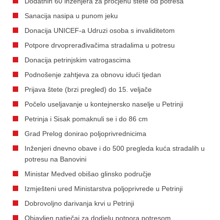
Dodatnih 60 inženjera za procjenu štete od potresa
Sanacija nasipa u punom jeku
Donacija UNICEF-a Udruzi osoba s invaliditetom
Potpore drvoprerađivačima stradalima u potresu
Donacija petrinjskim vatrogascima
Podnošenje zahtjeva za obnovu idući tjedan
Prijava štete (brzi pregled) do 15. veljače
Počelo useljavanje u kontejnersko naselje u Petrinji
Petrinja i Sisak pomaknuli se i do 86 cm
Grad Prelog donirao poljoprivrednicima
Inženjeri dnevno obave i do 500 pregleda kuća stradalih u
potresu na Banovini
Ministar Medved obišao glinsko područje
Izmješteni ured Ministarstva poljoprivrede u Petrinji
Dobrovoljno darivanja krvi u Petrinji
Objavljen natječaj za dodjelu potpora potresom