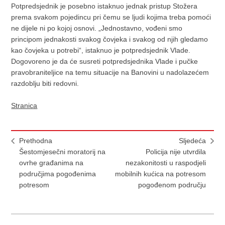
Potpredsjednik je posebno istaknuo jednak pristup Stožera
prema svakom pojedincu pri čemu se ljudi kojima treba pomoći
ne dijele ni po kojoj osnovi. „Jednostavno, vođeni smo
principom jednakosti svakog čovjeka i svakog od njih gledamo
kao čovjeka u potrebi“, istaknuo je potpredsjednik Vlade.
Dogovoreno je da će susreti potpredsjednika Vlade i pučke
pravobraniteljice na temu situacije na Banovini u nadolazećem
razdoblju biti redovni.
Stranica
Prethodna
Sljedeća
Šestomjesečni moratorij na
Policija nije utvrdila
ovrhe građanima na
nezakonitosti u raspodjeli
područjima pogođenima
mobilnih kućica na potresom
potresom
pogođenom području