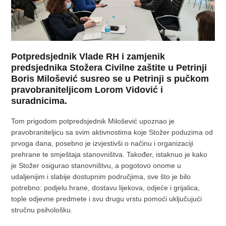
Potpredsjednik Vlade RH i zamjenik
predsjednika Stožera Civilne zaštite u Petrinji
Boris Milošević susreo se u Petrinji s pučkom
pravobraniteljicom Lorom Vidović i
suradnicima.
Tom prigodom potpredsjednik Milošević upoznao je
pravobraniteljicu sa svim aktivnostima koje Stožer poduzima od
prvoga dana, posebno je izvjestivši o načinu i organizaciji
prehrane te smještaja stanovništva. Također, istaknuo je kako
je Stožer osigurao stanovništvu, a pogotovo onome u
udaljenijim i slabije dostupnim područjima, sve što je bilo
potrebno: podjelu hrane, dostavu lijekova, odjeće i grijalica,
tople odjevne predmete i svu drugu vrstu pomoći uključujući
stručnu psihološku.