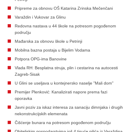
Pripreme za obnovu OŠ Katarina Zrinska Mečenčani
Varaždin i Vukovar za Glinu
Redovna nastava u 44 škole na potresom pogođenom
području
Mađarska za obnovu škole u Petrinji
Mobilna bazna postaja u Bijelim Vodama
Potpora OPG-ima Banovine
Vlada RH: Besplatna struja, plin i cestarina na autocesti
Zagreb-Sisak
U Glini se useljava u kontejnersko naselje "Mali dom"
Premijer Plenković: Kanalizirati napore prema fazi
oporavka
Javni poziv za iskaz interesa za sanaciju dimnjaka i drugih
nekonstrukcijskih elemenata
Čišćenje bunara na potresom pogođenom području
Obiteljskim gospodarstvima još 4 tisuće pilića iz Varaždina