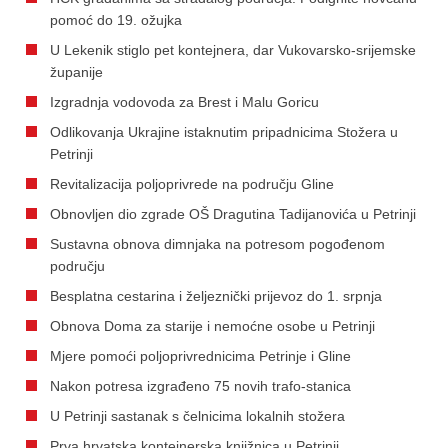
pomoć do 19. ožujka
U Lekenik stiglo pet kontejnera, dar Vukovarsko-srijemske
županije
Izgradnja vodovoda za Brest i Malu Goricu
Odlikovanja Ukrajine istaknutim pripadnicima Stožera u
Petrinji
Revitalizacija poljoprivrede na području Gline
Obnovljen dio zgrade OŠ Dragutina Tadijanovića u Petrinji
Sustavna obnova dimnjaka na potresom pogođenom
području
Besplatna cestarina i željeznički prijevoz do 1. srpnja
Obnova Doma za starije i nemoćne osobe u Petrinji
Mjere pomoći poljoprivrednicima Petrinje i Gline
Nakon potresa izgrađeno 75 novih trafo-stanica
U Petrinji sastanak s čelnicima lokalnih stožera
Prva hrvatska kontejnerska knjižnica u Petrinji