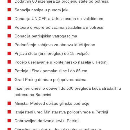
Dodatnih 60 inženjera za procjenu štete od potresa
Sanacija nasipa u punom jeku
Donacija UNICEF-a Udruzi osoba s invaliditetom
Potpore drvoprerađivačima stradalima u potresu
Donacija petrinjskim vatrogascima
Podnošenje zahtjeva za obnovu idući tjedan
Prijava štete (brzi pregled) do 15. veljače
Počelo useljavanje u kontejnersko naselje u Petrinji
Petrinja i Sisak pomaknuli se i do 86 cm
Grad Prelog donirao poljoprivrednicima
Inženjeri dnevno obave i do 500 pregleda kuća stradalih u
potresu na Banovini
Ministar Medved obišao glinsko područje
Izmješteni ured Ministarstva poljoprivrede u Petrinji
Dobrovoljno darivanja krvi u Petrinji
Objavljen natječaj za dodjelu potpora potresom