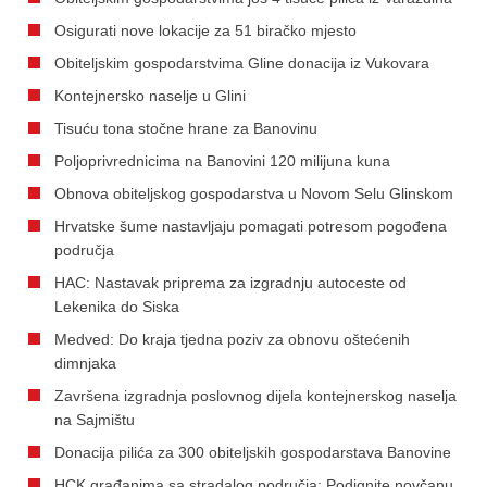
Osigurati nove lokacije za 51 biračko mjesto
Obiteljskim gospodarstvima Gline donacija iz Vukovara
Kontejnersko naselje u Glini
Tisuću tona stočne hrane za Banovinu
Poljoprivrednicima na Banovini 120 milijuna kuna
Obnova obiteljskog gospodarstva u Novom Selu Glinskom
Hrvatske šume nastavljaju pomagati potresom pogođena
područja
HAC: Nastavak priprema za izgradnju autoceste od
Lekenika do Siska
Medved: Do kraja tjedna poziv za obnovu oštećenih
dimnjaka
Završena izgradnja poslovnog dijela kontejnerskog naselja
na Sajmištu
Donacija pilića za 300 obiteljskih gospodarstava Banovine
HCK građanima sa stradalog područja: Podignite novčanu