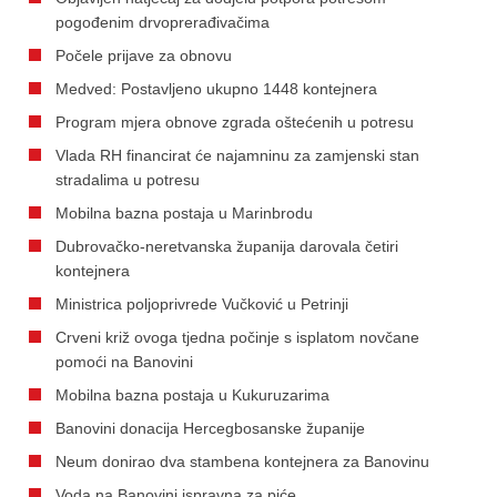
pogođenim drvoprerađivačima
Počele prijave za obnovu
Medved: Postavljeno ukupno 1448 kontejnera
Program mjera obnove zgrada oštećenih u potresu
Vlada RH financirat će najamninu za zamjenski stan
stradalima u potresu
Mobilna bazna postaja u Marinbrodu
Dubrovačko-neretvanska županija darovala četiri
kontejnera
Ministrica poljoprivrede Vučković u Petrinji
Crveni križ ovoga tjedna počinje s isplatom novčane
pomoći na Banovini
Mobilna bazna postaja u Kukuruzarima
Banovini donacija Hercegbosanske županije
Neum donirao dva stambena kontejnera za Banovinu
Voda na Banovini ispravna za piće