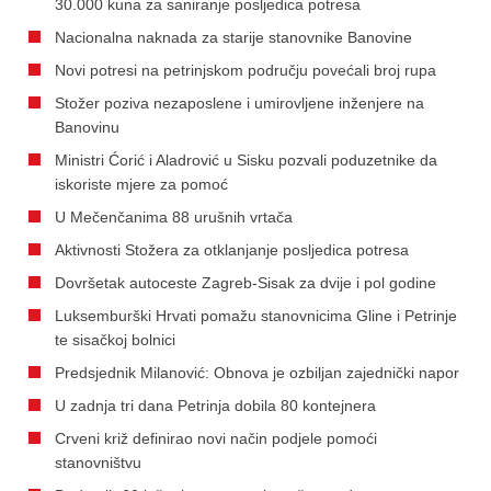
30.000 kuna za saniranje posljedica potresa
Nacionalna naknada za starije stanovnike Banovine
Novi potresi na petrinjskom području povećali broj rupa
Stožer poziva nezaposlene i umirovljene inženjere na
Banovinu
Ministri Ćorić i Aladrović u Sisku pozvali poduzetnike da
iskoriste mjere za pomoć
U Mečenčanima 88 urušnih vrtača
Aktivnosti Stožera za otklanjanje posljedica potresa
Dovršetak autoceste Zagreb-Sisak za dvije i pol godine
Luksemburški Hrvati pomažu stanovnicima Gline i Petrinje
te sisačkoj bolnici
Predsjednik Milanović: Obnova je ozbiljan zajednički napor
U zadnja tri dana Petrinja dobila 80 kontejnera
Crveni križ definirao novi način podjele pomoći
stanovništvu