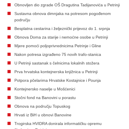
Obnovljen dio zgrade OŠ Dragutina Tadijanovića u Petrinji
Sustavna obnova dimnjaka na potresom pogođenom
području
Besplatna cestarina i željeznički prijevoz do 1. srpnja
Obnova Doma za starije i nemoćne osobe u Petrinji
Mjere pomoći poljoprivrednicima Petrinje i Gline
Nakon potresa izgrađeno 75 novih trafo-stanica
U Petrinji sastanak s čelnicima lokalnih stožera
Prva hrvatska kontejnerska knjižnica u Petrinji
Potpora pčelarima Hrvatske Kostajnice i Pounja
Kontejnersko naselje u Mošćenici
Stočni fond na Banovini u porastu
Obnova na području Topuskog
Hrvati iz BiH u obnovi Banovine
Trogirska HVIDRA donirala informatičku opremu