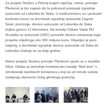
Za posjeta Stožeru u Petrinji krajem siječnja, naime, premijer
Plenković je bio najavio da će pokrenuti postupak izgradnje
autoceste od Lekenika do Siska. U međuvremenu su i poduzeti
konkretni koraci za dovršetak izgradnje autoceste Zagreb-
Sisak, preciznije, dionice autoceste od Lekenika do Siska
duljine gotovo 12 kilometara. Na temelju Odluke Vlade RH
Hrvatske su autoceste (HAC) preuzele obvezu ostvarenja toga
projekta vrijednoga oko 300 milijuna kuna. Objavljen je javni
natječaj, a dovršetak izgradnje dionice autoceste od Siska do
Lekenika očekuje se za dvije godine.
Nakon posjeta Stožeru premijer Plenković uputio se u središte
Gline. Obišao je tamošnje kontejnersko naselje “Mali dom” s
četrdesetak stambenih kontejnera u koji se od minule subote
useljavaju stanovnici šireg glinskoga područja.