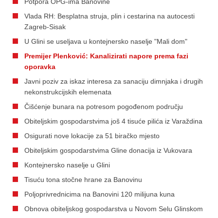
Potpora OPG-ima Banovine
Vlada RH: Besplatna struja, plin i cestarina na autocesti
Zagreb-Sisak
U Glini se useljava u kontejnersko naselje "Mali dom"
Premijer Plenković: Kanalizirati napore prema fazi
oporavka
Javni poziv za iskaz interesa za sanaciju dimnjaka i drugih
nekonstrukcijskih elemenata
Čišćenje bunara na potresom pogođenom području
Obiteljskim gospodarstvima još 4 tisuće pilića iz Varaždina
Osigurati nove lokacije za 51 biračko mjesto
Obiteljskim gospodarstvima Gline donacija iz Vukovara
Kontejnersko naselje u Glini
Tisuću tona stočne hrane za Banovinu
Poljoprivrednicima na Banovini 120 milijuna kuna
Obnova obiteljskog gospodarstva u Novom Selu Glinskom