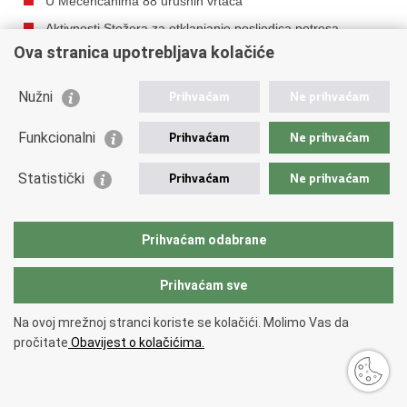
U Mečenčanima 88 urušnih vrtača
Aktivnosti Stožera za otklanjanje posljedica potresa
Ova stranica upotrebljava kolačiće
Dovršetak autoceste Zagreb-Sisak za dvije i pol godine
Luksemburški Hrvati pomažu stanovnicima Gline i Petrinje
Nužni
Prihvaćam
Ne prihvaćam
te sisačkoj bolnici
Predsjednik Milanović: Obnova je ozbiljan zajednički napor
Funkcionalni
Prihvaćam
Ne prihvaćam
U zadnja tri dana Petrinja dobila 80 kontejnera
Statistički
Prihvaćam
Ne prihvaćam
Crveni križ definirao novi način podjele pomoći
stanovništvu
Dodatnih 60 inženjera za procjenu štete od potresa
Prihvaćam odabrane
Sanacija nasipa u punom jeku
Prihvaćam sve
Donacija UNICEF-a Udruzi osoba s invaliditetom
Potpore drvoprerađivačima stradalima u potresu
Na ovoj mrežnoj stranci koriste se kolačići. Molimo Vas da
Donacija petrinjskim vatrogascima
pročitate
Obavijest o kolačićima.
Podnošenje zahtjeva za obnovu idući tjedan
Prijava štete (brzi pregled) do 15. veljače