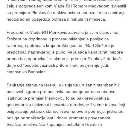
čelu s potpredsjednikom Vlade RH Tomom Medvedom izvijestili
su premijera Plenkovića o aktivnostima poduzetim na saniranju
neposrednih posljedica potresa u minula tri mjeseca.
Predsjednik Vlade RH Plenković zahvalio je svim članovima
Stožera na doprinosu u procesu otklanjanja posljedica
razornoga potresa s kraja prošle godine. “Rad Stožera je
prepoznat, napravljeno je puno; valja sada kanalizirati napore
prema fazi oporavka,” istaknuo je premijer Plenković dodavši
da je od “osobite važnosti pritom imati povjerenje ljudi,
stanovnika Banovine”.
Saniranje stanja na terenu, uklanjanje urušenih stambenih i
poslovnih zgrada pretpostavka su poslijepotresne obnove,
istaknuo je premijer Plenković. To su pak preduvjeti za
gospodarsku aktivnost i povratak u redovne životne tokove koji
osiguravaju ostanak stanovništva na ovom području; jedna od
poluga normalizacije jest i dobra prometna povezanost
Sisačko-moslavačke županije s ostatkom Hrvatske.