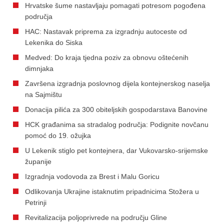
Hrvatske šume nastavljaju pomagati potresom pogođena
područja
HAC: Nastavak priprema za izgradnju autoceste od
Lekenika do Siska
Medved: Do kraja tjedna poziv za obnovu oštećenih
dimnjaka
Završena izgradnja poslovnog dijela kontejnerskog naselja
na Sajmištu
Donacija pilića za 300 obiteljskih gospodarstava Banovine
HCK građanima sa stradalog područja: Podignite novčanu
pomoć do 19. ožujka
U Lekenik stiglo pet kontejnera, dar Vukovarsko-srijemske
županije
Izgradnja vodovoda za Brest i Malu Goricu
Odlikovanja Ukrajine istaknutim pripadnicima Stožera u
Petrinji
Revitalizacija poljoprivrede na području Gline