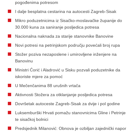
pogođenima potresom
I dalje besplatna cestarina na autocesti Zagreb-Sisak
Mikro poduzetnicima iz Sisačko-moslavačke županije do
30.000 kuna za saniranje posljedica potresa
Nacionalna naknada za starije stanovnike Banovine
Novi potresi na petrinjskom području povećali broj rupa
Stožer poziva nezaposlene i umirovljene inženjere na
Banovinu
Ministri Ćorić i Aladrović u Sisku pozvali poduzetnike da
iskoriste mjere za pomoć
U Mečenčanima 88 urušnih vrtača
Aktivnosti Stožera za otklanjanje posljedica potresa
Dovršetak autoceste Zagreb-Sisak za dvije i pol godine
Luksemburški Hrvati pomažu stanovnicima Gline i Petrinje
te sisačkoj bolnici
Predsjednik Milanović: Obnova je ozbiljan zajednički napor