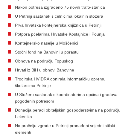
Nakon potresa izgrađeno 75 novih trafo-stanica
U Petrinji sastanak s čelnicima lokalnih stožera
Prva hrvatska kontejnerska knjižnica u Petrinji
Potpora pčelarima Hrvatske Kostajnice i Pounja
Kontejnersko naselje u Mošćenici
Stočni fond na Banovini u porastu
Obnova na području Topuskog
Hrvati iz BiH u obnovi Banovine
Trogirska HVIDRA donirala informatičku opremu
školarcima Petrinje
U Stožeru sastanak s koordinatorima općina i gradova
pogođenih potresom
Donacija peradi obiteljskim gospodarstvima na području
Lekenika
Na pročelju zgrade u Petrinji pronađeni vrijedni stilski
elementi