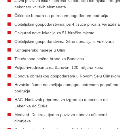
Javni poziv za iskaz interesa za sanaciju dimnjaka i drugih
nekonstrukcijskih elemenata
Čišćenje bunara na potresom pogođenom području
Obiteljskim gospodarstvima još 4 tisuće pilića iz Varaždina
Osigurati nove lokacije za 51 biračko mjesto
Obiteljskim gospodarstvima Gline donacija iz Vukovara
Kontejnersko naselje u Glini
Tisuću tona stočne hrane za Banovinu
Poljoprivrednicima na Banovini 120 milijuna kuna
Obnova obiteljskog gospodarstva u Novom Selu Glinskom
Hrvatske šume nastavljaju pomagati potresom pogođena
područja
HAC: Nastavak priprema za izgradnju autoceste od
Lekenika do Siska
Medved: Do kraja tjedna poziv za obnovu oštećenih
dimnjaka