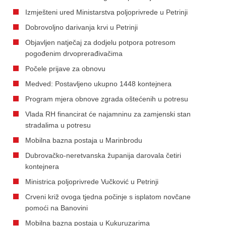
Izmješteni ured Ministarstva poljoprivrede u Petrinji
Dobrovoljno darivanja krvi u Petrinji
Objavljen natječaj za dodjelu potpora potresom
pogođenim drvoprerađivačima
Počele prijave za obnovu
Medved: Postavljeno ukupno 1448 kontejnera
Program mjera obnove zgrada oštećenih u potresu
Vlada RH financirat će najamninu za zamjenski stan
stradalima u potresu
Mobilna bazna postaja u Marinbrodu
Dubrovačko-neretvanska županija darovala četiri
kontejnera
Ministrica poljoprivrede Vučković u Petrinji
Crveni križ ovoga tjedna počinje s isplatom novčane
pomoći na Banovini
Mobilna bazna postaja u Kukuruzarima