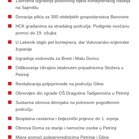
Završena izgradnja poslovnog dijela kontejnerskog naselja
na Sajmištu
Donacija pilića za 300 obiteljskih gospodarstava Banovine
HCK građanima sa stradalog područja: Podignite novčanu
pomoć do 19. ožujka
U Lekenik stiglo pet kontejnera, dar Vukovarsko-srijemske
županije
Izgradnja vodovoda za Brest i Malu Goricu
Odlikovanja Ukrajine istaknutim pripadnicima Stožera u
Petrinji
Revitalizacija poljoprivrede na području Gline
Obnovljen dio zgrade OŠ Dragutina Tadijanovića u Petrinji
Sustavna obnova dimnjaka na potresom pogođenom
području
Besplatna cestarina i željeznički prijevoz do 1. srpnja
Obnova Doma za starije i nemoćne osobe u Petrinji
Mjere pomoći poljoprivrednicima Petrinje i Gline