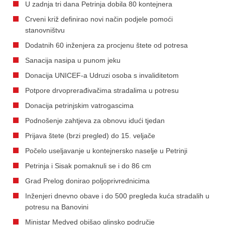
U zadnja tri dana Petrinja dobila 80 kontejnera
Crveni križ definirao novi način podjele pomoći
stanovništvu
Dodatnih 60 inženjera za procjenu štete od potresa
Sanacija nasipa u punom jeku
Donacija UNICEF-a Udruzi osoba s invaliditetom
Potpore drvoprerađivačima stradalima u potresu
Donacija petrinjskim vatrogascima
Podnošenje zahtjeva za obnovu idući tjedan
Prijava štete (brzi pregled) do 15. veljače
Počelo useljavanje u kontejnersko naselje u Petrinji
Petrinja i Sisak pomaknuli se i do 86 cm
Grad Prelog donirao poljoprivrednicima
Inženjeri dnevno obave i do 500 pregleda kuća stradalih u
potresu na Banovini
Ministar Medved obišao glinsko područje