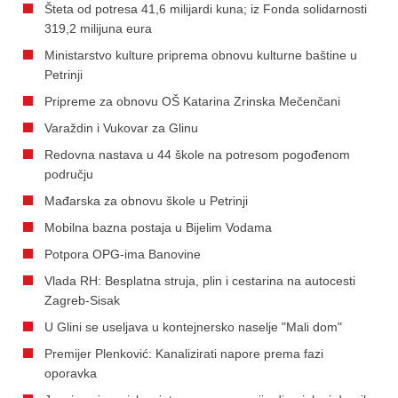
Šteta od potresa 41,6 milijardi kuna; iz Fonda solidarnosti
319,2 milijuna eura
Ministarstvo kulture priprema obnovu kulturne baštine u
Petrinji
Pripreme za obnovu OŠ Katarina Zrinska Mečenčani
Varaždin i Vukovar za Glinu
Redovna nastava u 44 škole na potresom pogođenom
području
Mađarska za obnovu škole u Petrinji
Mobilna bazna postaja u Bijelim Vodama
Potpora OPG-ima Banovine
Vlada RH: Besplatna struja, plin i cestarina na autocesti
Zagreb-Sisak
U Glini se useljava u kontejnersko naselje "Mali dom"
Premijer Plenković: Kanalizirati napore prema fazi
oporavka