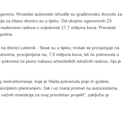
ugovora. Hrvatske autoceste ishodile su građevinsku dozvolu za
cija za čitavu dionicu su u tijeku. Od ukupno ugovorenih 23
 realizirano radova u vrijednosti 17,7 milijuna kuna. Preostali
 godine.
a dionici Lekenik - Sisak su u tijeku; trošak se procjenjuje na
ovima, procijenjena na, 7,5 milijuna kuna, bit će pokrenuta u
 pokrenut će javnu nabavu arheoloških istražnih radova, čija je
estrukturiranja, koje je Vlada pokrenula prije tri godine,
ancijskim planiranjem, čak i uz manji promet na autocestama,
važnih investicija za ovaj prioritetan projekt", zaključio je