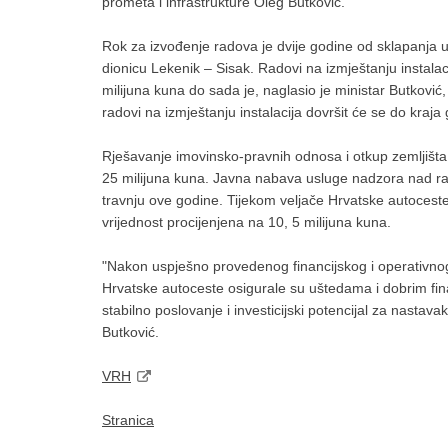
prometa i infrastrukture Oleg Butković.
Rok za izvođenje radova je dvije godine od sklapanja 
dionicu Lekenik – Sisak. Radovi na izmještanju instala
milijuna kuna do sada je, naglasio je ministar Butković,
radovi na izmještanju instalacija dovršit će se do kraja
Rješavanje imovinsko-pravnih odnosa i otkup zemljišta n
25 milijuna kuna. Javna nabava usluge nadzora nad rad
travnju ove godine. Tijekom veljače Hrvatske autoceste
vrijednost procijenjena na 10, 5 milijuna kuna.
"Nakon uspješno provedenog financijskog i operativnog r
Hrvatske autoceste osigurale su uštedama i dobrim fin
stabilno poslovanje i investicijski potencijal za nastavak 
Butković.
VRH
Stranica