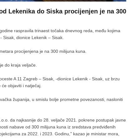
 od Lekenika do Siska procijenjen je na 300
. godine raspravila trinaest točaka dnevnog reda, među kojima
 Sisak, dionice Lekenik – Sisak.
metara procijenjena je na 300 milijuna kuna.
e do kraja veljače.
oceste A 11 Zagreb – Sisak, -dionice Lekenik - Sisak, uz brzu
će objaviti i natječaj.
lavačka županija, u smislu bolje prometne povezanosti, nasloniti
o.o. da najkasnije do 28. veljače 2021. pokrene postupak javne
nosti nabave od 300 milijuna kuna iz sredstava predviđenih
ojekcijama za 2022. i 2023. Godinu," kazao je ministar mora,