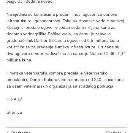
osigurati i dodatni novac.
Na sjednici su korisnicima predani i novi ugovori za obnovu
infrastrukture i gospodarstva. Tako su Hrvatske vode Hrvatskoj
Kostajnici predale ugovor vrijedan sedam milijuna kuna za
dodatno vodocrpilište Pašina vrela, na čemu je zahvalio
gradonačelnik Dalibor Bišćan, a ugovor od 6,5 milijuna kuna
koristit će se za uređenje šumske infrastrukture. Uručena su i
dva ugovora drvoprerađivačima za sanaciju šteta od 1,36 i 1,14
milijuna kuna.
Hrvatska veterinarska komora predala je Veterinarskoj
ambulanti u Donjim Kukuruzarima donaciju od 240 tisuća kuna
za osam veterinarskih organizacija sa stradalog područja.
HINA
Stranica
Prethodna
Sljedeća