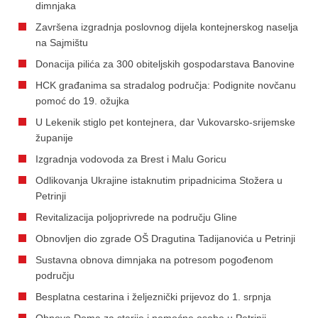
dimnjaka
Završena izgradnja poslovnog dijela kontejnerskog naselja
na Sajmištu
Donacija pilića za 300 obiteljskih gospodarstava Banovine
HCK građanima sa stradalog područja: Podignite novčanu
pomoć do 19. ožujka
U Lekenik stiglo pet kontejnera, dar Vukovarsko-srijemske
županije
Izgradnja vodovoda za Brest i Malu Goricu
Odlikovanja Ukrajine istaknutim pripadnicima Stožera u
Petrinji
Revitalizacija poljoprivrede na području Gline
Obnovljen dio zgrade OŠ Dragutina Tadijanovića u Petrinji
Sustavna obnova dimnjaka na potresom pogođenom
području
Besplatna cestarina i željeznički prijevoz do 1. srpnja
Obnova Doma za starije i nemoćne osobe u Petrinji