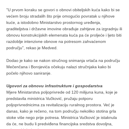
"U prvom koraku se govori o obnovi obiteljskih kuća kako bi se
većem broju stradalih što prije omogućio povratak u njihove
kuće, a istodobno Ministarstvo prostornog uređenja,
graditeljstva i državne imovine obrađuje zahtjeve za izgradnju ili
obnovu konstrukcijskih elemenata kuća pa će proljeće i ljeto biti
razdoblje intenzivne obnove na potresom zahvaćenom
području", rekao je Medved.
Dodao je kako se nakon stručnog snimanja vrtača na području
Mečenčana i Borojevića očekuju nalazi stručnjaka kako bi
počelo njihovo saniranje.
Ugovori za obnovu infrastrukture i gospodarstva
Mjere Ministarstva poljoprivrede od 120 milijuna kuna, koje je
predstavila ministrica Vučković, pružaju potporu
poljoprivrednicima za revitalizaciju ruralnog prostora. Već je
danas, kako je rečeno, na tom području nekoliko stotina grla
stoke više nego prije potresa. Ministrica Vučković je istaknula
da će, ne budu li predviđena financijska sredstva dovoljna,