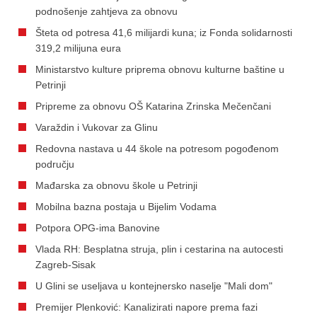
podnošenje zahtjeva za obnovu
Šteta od potresa 41,6 milijardi kuna; iz Fonda solidarnosti
319,2 milijuna eura
Ministarstvo kulture priprema obnovu kulturne baštine u
Petrinji
Pripreme za obnovu OŠ Katarina Zrinska Mečenčani
Varaždin i Vukovar za Glinu
Redovna nastava u 44 škole na potresom pogođenom
području
Mađarska za obnovu škole u Petrinji
Mobilna bazna postaja u Bijelim Vodama
Potpora OPG-ima Banovine
Vlada RH: Besplatna struja, plin i cestarina na autocesti
Zagreb-Sisak
U Glini se useljava u kontejnersko naselje "Mali dom"
Premijer Plenković: Kanalizirati napore prema fazi