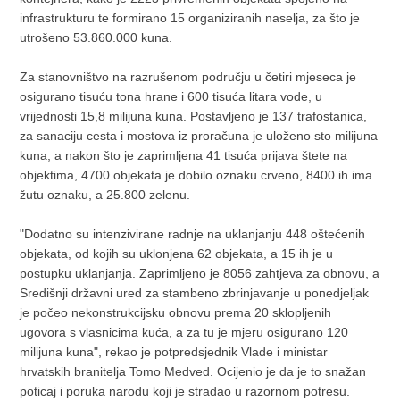
infrastrukturu te formirano 15 organiziranih naselja, za što je
utrošeno 53.860.000 kuna.
Za stanovništvo na razrušenom području u četiri mjeseca je
osigurano tisuću tona hrane i 600 tisuća litara vode, u
vrijednosti 15,8 milijuna kuna. Postavljeno je 137 trafostanica,
za sanaciju cesta i mostova iz proračuna je uloženo sto milijuna
kuna, a nakon što je zaprimljena 41 tisuća prijava štete na
objektima, 4700 objekata je dobilo oznaku crveno, 8400 ih ima
žutu oznaku, a 25.800 zelenu.
"Dodatno su intenzivirane radnje na uklanjanju 448 oštećenih
objekata, od kojih su uklonjena 62 objekata, a 15 ih je u
postupku uklanjanja. Zaprimljeno je 8056 zahtjeva za obnovu, a
Središnji državni ured za stambeno zbrinjavanje u ponedjeljak
je počeo nekonstrukcijsku obnovu prema 20 sklopljenih
ugovora s vlasnicima kuća, a za tu je mjeru osigurano 120
milijuna kuna", rekao je potpredsjednik Vlade i ministar
hrvatskih branitelja Tomo Medved. Ocijenio je da je to snažan
poticaj i poruka narodu koji je stradao u razornom potresu.