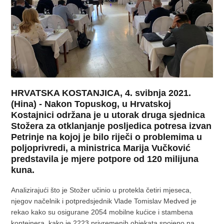
HRVATSKA KOSTANJICA, 4. svibnja 2021.
(Hina) - Nakon Topuskog, u Hrvatskoj
Kostajnici održana je u utorak druga sjednica
Stožera za otklanjanje posljedica potresa izvan
Petrinje na kojoj je bilo riječi o problemima u
poljoprivredi, a ministrica Marija Vučković
predstavila je mjere potpore od 120 milijuna
kuna.
Analizirajući što je Stožer učinio u protekla četiri mjeseca,
njegov načelnik i potpredsjednik Vlade Tomislav Medved je
rekao kako su osigurane 2054 mobilne kućice i stambena
kontejnera, kako je 2223 privremenih objekata spojeno na