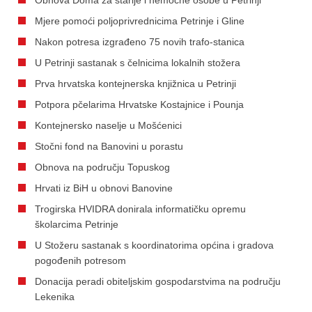
Mjere pomoći poljoprivrednicima Petrinje i Gline
Nakon potresa izgrađeno 75 novih trafo-stanica
U Petrinji sastanak s čelnicima lokalnih stožera
Prva hrvatska kontejnerska knjižnica u Petrinji
Potpora pčelarima Hrvatske Kostajnice i Pounja
Kontejnersko naselje u Mošćenici
Stočni fond na Banovini u porastu
Obnova na području Topuskog
Hrvati iz BiH u obnovi Banovine
Trogirska HVIDRA donirala informatičku opremu
školarcima Petrinje
U Stožeru sastanak s koordinatorima općina i gradova
pogođenih potresom
Donacija peradi obiteljskim gospodarstvima na području
Lekenika