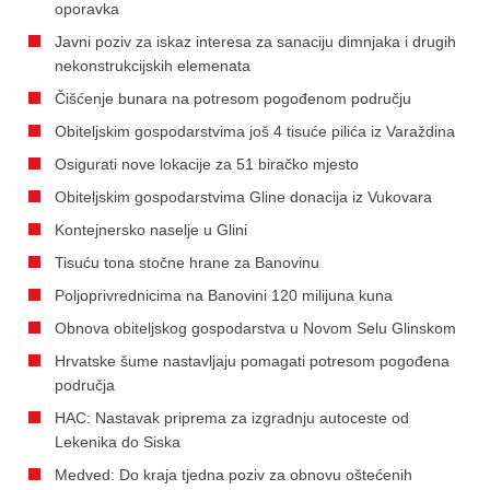
oporavka
Javni poziv za iskaz interesa za sanaciju dimnjaka i drugih
nekonstrukcijskih elemenata
Čišćenje bunara na potresom pogođenom području
Obiteljskim gospodarstvima još 4 tisuće pilića iz Varaždina
Osigurati nove lokacije za 51 biračko mjesto
Obiteljskim gospodarstvima Gline donacija iz Vukovara
Kontejnersko naselje u Glini
Tisuću tona stočne hrane za Banovinu
Poljoprivrednicima na Banovini 120 milijuna kuna
Obnova obiteljskog gospodarstva u Novom Selu Glinskom
Hrvatske šume nastavljaju pomagati potresom pogođena
područja
HAC: Nastavak priprema za izgradnju autoceste od
Lekenika do Siska
Medved: Do kraja tjedna poziv za obnovu oštećenih