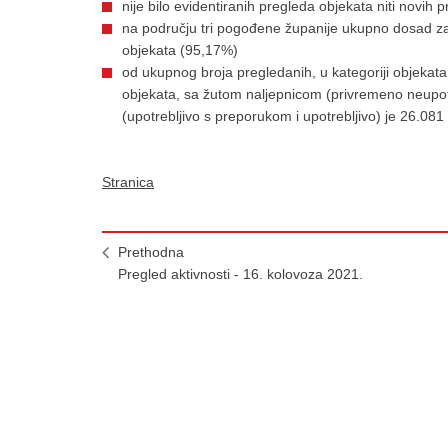
nije bilo evidentiranih pregleda objekata niti novih 
na području tri pogođene županije ukupno dosad za
objekata (95,17%)
od ukupnog broja pregledanih, u kategoriji objekat
objekata, sa žutom naljepnicom (privremeno neupotr
(upotrebljivo s preporukom i upotrebljivo) je 26.081
Stranica
Prethodna
Pregled aktivnosti - 16. kolovoza 2021.