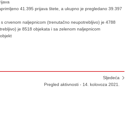
prijava
primljeno 41.395 prijava štete, a ukupno je pregledano 39.397
a s crvenom naljepnicom (trenutačno neupotrebljivo) je 4788
ebljivo) je 8518 objekata i sa zelenom naljepnicom
 objekt
Sljedeća
Pregled aktivnosti - 14. kolovoza 2021.