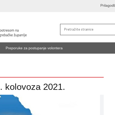
Prilagod
Preporuke za postupanje volontera
5. kolovoza 2021.