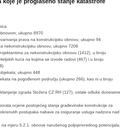
 koje je proglašeno stanje katastrofe
nica
za obnovom; ukupno 8970
stvarivanja prava na konstrukcijsku obnovu; ukupno 94
a za nekonstrukcijsku obnovu; ukupno 7208
 projektantima za nekonstrukcijsku obnovu (1412), u broju
iteljskih kuća na kojima se izvode radovi (467) i u broju
8)
 objekata; ukupno 448
bjekata na pogođenom području (ukupno 266), kao ni u broju
 uklanjanje zgrada Stožera CZ RH (127), ostale odluke donesene
aborata ocjene postojećeg stanja građevinske konstrukcije za
u pokrenutih postupaka nabave za osiguranje usluga nadzora nad
ika na mjeru 5.2.1. obnove narušenog poljoprivrednog potencijala;