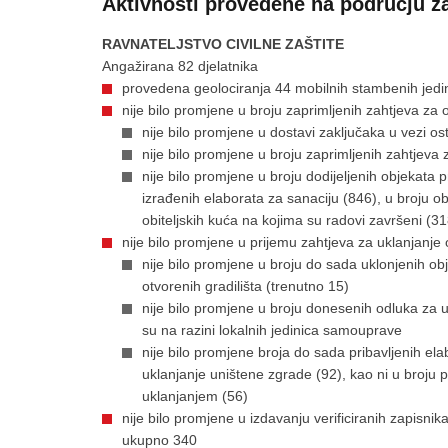
Aktivnosti provedene na području za
RAVNATELJSTVO CIVILNE ZAŠTITE
Angažirana 82 djelatnika
provedena geolociranja 44 mobilnih stambenih jedi
nije bilo promjene u broju zaprimljenih zahtjeva 
nije bilo promjene u dostavi zaključaka u vezi o
nije bilo promjene u broju zaprimljenih zahtjev
nije bilo promjene u broju dodijeljenih objekata
izrađenih elaborata za sanaciju (846), u broju ob
obiteljskih kuća na kojima su radovi završeni (31
nije bilo promjene u prijemu zahtjeva za uklanjanje
nije bilo promjene u broju do sada uklonjenih o
otvorenih gradilišta (trenutno 15)
nije bilo promjene u broju donesenih odluka za
su na razini lokalnih jedinica samouprave
nije bilo promjene broja do sada pribavljenih el
uklanjanje uništene zgrade (92), kao ni u broj
uklanjanjem (56)
nije bilo promjene u izdavanju verificiranih zapisn
ukupno 340