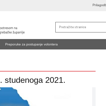
Prilagod
Preporuke za postupanje volontera
4. studenoga 2021.