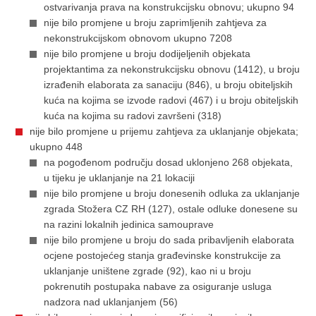
ostvarivanja prava na konstrukcijsku obnovu; ukupno 94
nije bilo promjene u broju zaprimljenih zahtjeva za
nekonstrukcijskom obnovom ukupno 7208
nije bilo promjene u broju dodijeljenih objekata
projektantima za nekonstrukcijsku obnovu (1412), u broju
izrađenih elaborata za sanaciju (846), u broju obiteljskih
kuća na kojima se izvode radovi (467) i u broju obiteljskih
kuća na kojima su radovi završeni (318)
nije bilo promjene u prijemu zahtjeva za uklanjanje objekata;
ukupno 448
na pogođenom području dosad uklonjeno 268 objekata,
u tijeku je uklanjanje na 21 lokaciji
nije bilo promjene u broju donesenih odluka za uklanjanje
zgrada Stožera CZ RH (127), ostale odluke donesene su
na razini lokalnih jedinica samouprave
nije bilo promjene u broju do sada pribavljenih elaborata
ocjene postojećeg stanja građevinske konstrukcije za
uklanjanje uništene zgrade (92), kao ni u broju
pokrenutih postupaka nabave za osiguranje usluga
nadzora nad uklanjanjem (56)