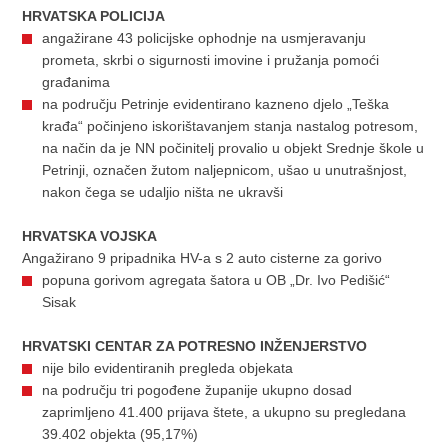
HRVATSKA POLICIJA
angažirane 43 policijske ophodnje na usmjeravanju
prometa, skrbi o sigurnosti imovine i pružanja pomoći
građanima
na području Petrinje evidentirano kazneno djelo „Teška
krađa“ počinjeno iskorištavanjem stanja nastalog potresom,
na način da je NN počinitelj provalio u objekt Srednje škole u
Petrinji, označen žutom naljepnicom, ušao u unutrašnjost,
nakon čega se udaljio ništa ne ukravši
HRVATSKA VOJSKA
Angažirano 9 pripadnika HV-a s 2 auto cisterne za gorivo
popuna gorivom agregata šatora u OB „Dr. Ivo Pedišić“
Sisak
HRVATSKI CENTAR ZA POTRESNO INŽENJERSTVO
nije bilo evidentiranih pregleda objekata
na području tri pogođene županije ukupno dosad
zaprimljeno 41.400 prijava štete, a ukupno su pregledana
39.402 objekta (95,17%)