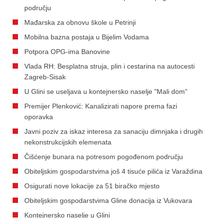
području
Mađarska za obnovu škole u Petrinji
Mobilna bazna postaja u Bijelim Vodama
Potpora OPG-ima Banovine
Vlada RH: Besplatna struja, plin i cestarina na autocesti
Zagreb-Sisak
U Glini se useljava u kontejnersko naselje "Mali dom"
Premijer Plenković: Kanalizirati napore prema fazi
oporavka
Javni poziv za iskaz interesa za sanaciju dimnjaka i drugih
nekonstrukcijskih elemenata
Čišćenje bunara na potresom pogođenom području
Obiteljskim gospodarstvima još 4 tisuće pilića iz Varaždina
Osigurati nove lokacije za 51 biračko mjesto
Obiteljskim gospodarstvima Gline donacija iz Vukovara
Kontejnersko naselje u Glini