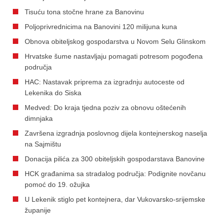
Tisuću tona stočne hrane za Banovinu
Poljoprivrednicima na Banovini 120 milijuna kuna
Obnova obiteljskog gospodarstva u Novom Selu Glinskom
Hrvatske šume nastavljaju pomagati potresom pogođena
područja
HAC: Nastavak priprema za izgradnju autoceste od
Lekenika do Siska
Medved: Do kraja tjedna poziv za obnovu oštećenih
dimnjaka
Završena izgradnja poslovnog dijela kontejnerskog naselja
na Sajmištu
Donacija pilića za 300 obiteljskih gospodarstava Banovine
HCK građanima sa stradalog područja: Podignite novčanu
pomoć do 19. ožujka
U Lekenik stiglo pet kontejnera, dar Vukovarsko-srijemske
županije