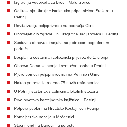
Izgradnja vodovoda za Brest i Malu Goricu
Odlikovanja Ukrajine istaknutim pripadnicima Stožera u
Petrinji
Revitalizacija poljoprivrede na području Gline
Obnovljen dio zgrade OŠ Dragutina Tadijanovića u Petrinji
Sustavna obnova dimnjaka na potresom pogođenom
području
Besplatna cestarina i željeznički prijevoz do 1. srpnja
Obnova Doma za starije i nemoćne osobe u Petrinji
Mjere pomoći poljoprivrednicima Petrinje i Gline
Nakon potresa izgrađeno 75 novih trafo-stanica
U Petrinji sastanak s čelnicima lokalnih stožera
Prva hrvatska kontejnerska knjižnica u Petrinji
Potpora pčelarima Hrvatske Kostajnice i Pounja
Kontejnersko naselje u Mošćenici
Stočni fond na Banovini u porastu