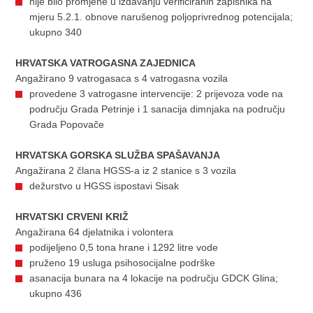
nije bilo promjene u izdavanju verificiranih zapisnika na
mjeru 5.2.1. obnove narušenog poljoprivrednog potencijala;
ukupno 340
HRVATSKA VATROGASNA ZAJEDNICA
Angažirano 9 vatrogasaca s 4 vatrogasna vozila
provedene 3 vatrogasne intervencije: 2 prijevoza vode na
području Grada Petrinje i 1 sanacija dimnjaka na području
Grada Popovače
HRVATSKA GORSKA SLUŽBA SPAŠAVANJA
Angažirana 2 člana HGSS-a iz 2 stanice s 3 vozila
dežurstvo u HGSS ispostavi Sisak
HRVATSKI CRVENI KRIŽ
Angažirana 64 djelatnika i volontera
podijeljeno 0,5 tona hrane i 1292 litre vode
pruženo 19 usluga psihosocijalne podrške
asanacija bunara na 4 lokacije na području GDCK Glina;
ukupno 436