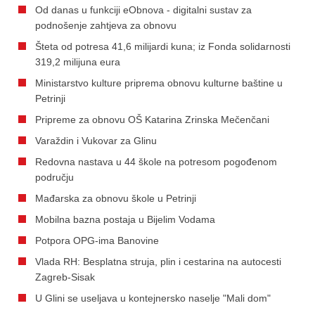
Od danas u funkciji eObnova - digitalni sustav za
podnošenje zahtjeva za obnovu
Šteta od potresa 41,6 milijardi kuna; iz Fonda solidarnosti
319,2 milijuna eura
Ministarstvo kulture priprema obnovu kulturne baštine u
Petrinji
Pripreme za obnovu OŠ Katarina Zrinska Mečenčani
Varaždin i Vukovar za Glinu
Redovna nastava u 44 škole na potresom pogođenom
području
Mađarska za obnovu škole u Petrinji
Mobilna bazna postaja u Bijelim Vodama
Potpora OPG-ima Banovine
Vlada RH: Besplatna struja, plin i cestarina na autocesti
Zagreb-Sisak
U Glini se useljava u kontejnersko naselje "Mali dom"