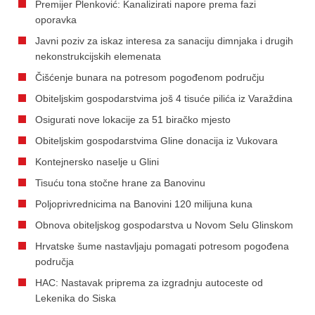
Premijer Plenković: Kanalizirati napore prema fazi
oporavka
Javni poziv za iskaz interesa za sanaciju dimnjaka i drugih
nekonstrukcijskih elemenata
Čišćenje bunara na potresom pogođenom području
Obiteljskim gospodarstvima još 4 tisuće pilića iz Varaždina
Osigurati nove lokacije za 51 biračko mjesto
Obiteljskim gospodarstvima Gline donacija iz Vukovara
Kontejnersko naselje u Glini
Tisuću tona stočne hrane za Banovinu
Poljoprivrednicima na Banovini 120 milijuna kuna
Obnova obiteljskog gospodarstva u Novom Selu Glinskom
Hrvatske šume nastavljaju pomagati potresom pogođena
područja
HAC: Nastavak priprema za izgradnju autoceste od
Lekenika do Siska