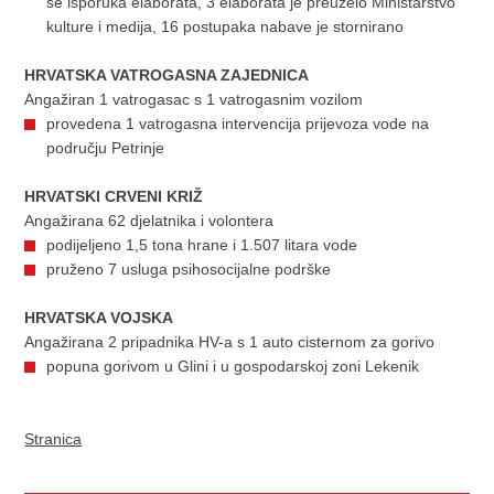
se isporuka elaborata, 3 elaborata je preuzelo Ministarstvo
kulture i medija, 16 postupaka nabave je stornirano
HRVATSKA VATROGASNA ZAJEDNICA
Angažiran 1 vatrogasac s 1 vatrogasnim vozilom
provedena 1 vatrogasna intervencija prijevoza vode na
području Petrinje
HRVATSKI CRVENI KRIŽ
Angažirana 62 djelatnika i volontera
podijeljeno 1,5 tona hrane i 1.507 litara vode
pruženo 7 usluga psihosocijalne podrške
HRVATSKA VOJSKA
Angažirana 2 pripadnika HV-a s 1 auto cisternom za gorivo
popuna gorivom u Glini i u gospodarskoj zoni Lekenik
Stranica