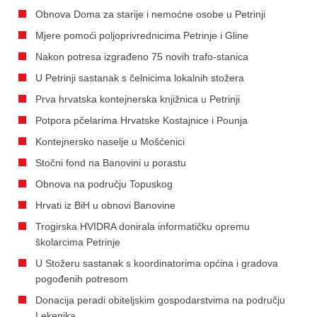
Obnova Doma za starije i nemoćne osobe u Petrinji
Mjere pomoći poljoprivrednicima Petrinje i Gline
Nakon potresa izgrađeno 75 novih trafo-stanica
U Petrinji sastanak s čelnicima lokalnih stožera
Prva hrvatska kontejnerska knjižnica u Petrinji
Potpora pčelarima Hrvatske Kostajnice i Pounja
Kontejnersko naselje u Mošćenici
Stočni fond na Banovini u porastu
Obnova na području Topuskog
Hrvati iz BiH u obnovi Banovine
Trogirska HVIDRA donirala informatičku opremu
školarcima Petrinje
U Stožeru sastanak s koordinatorima općina i gradova
pogođenih potresom
Donacija peradi obiteljskim gospodarstvima na području
Lekenika