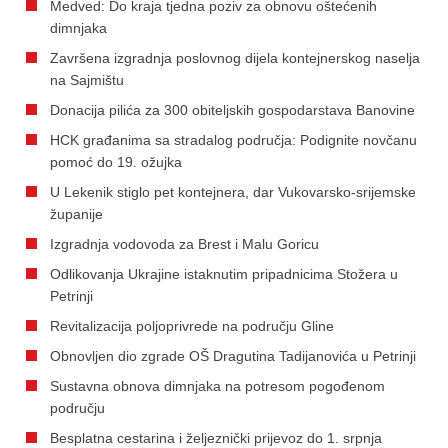
Medved: Do kraja tjedna poziv za obnovu oštećenih
dimnjaka
Završena izgradnja poslovnog dijela kontejnerskog naselja
na Sajmištu
Donacija pilića za 300 obiteljskih gospodarstava Banovine
HCK građanima sa stradalog područja: Podignite novčanu
pomoć do 19. ožujka
U Lekenik stiglo pet kontejnera, dar Vukovarsko-srijemske
županije
Izgradnja vodovoda za Brest i Malu Goricu
Odlikovanja Ukrajine istaknutim pripadnicima Stožera u
Petrinji
Revitalizacija poljoprivrede na području Gline
Obnovljen dio zgrade OŠ Dragutina Tadijanovića u Petrinji
Sustavna obnova dimnjaka na potresom pogođenom
području
Besplatna cestarina i željeznički prijevoz do 1. srpnja