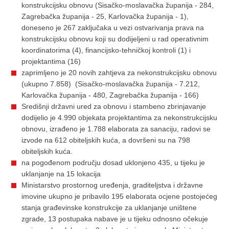
konstrukcijsku obnovu (Sisačko-moslavačka županija - 284,
Zagrebačka županija - 25, Karlovačka županija - 1),
doneseno je 267 zaključaka u vezi ostvarivanja prava na
konstrukcijsku obnovu koji su dodijeljeni u rad operativnim
koordinatorima (4), financijsko-tehničkoj kontroli (1) i
projektantima (16)
zaprimljeno je 20 novih zahtjeva za nekonstrukcijsku obnovu
(ukupno 7.858) (Sisačko-moslavačka županija - 7.212,
Karlovačka županija - 480, Zagrebačka županija - 166)
Središnji državni ured za obnovu i stambeno zbrinjavanje
dodijelio je 4.990 objekata projektantima za nekonstrukcijsku
obnovu, izrađeno je 1.788 elaborata za sanaciju, radovi se
izvode na 612 obiteljskih kuća, a dovršeni su na 798
obiteljskih kuća.
na pogođenom području dosad uklonjeno 435, u tijeku je
uklanjanje na 15 lokacija
Ministarstvo prostornog uređenja, graditeljstva i državne
imovine ukupno je pribavilo 195 elaborata ocjene postojećeg
stanja građevinske konstrukcije za uklanjanje uništene
zgrade, 13 postupaka nabave je u tijeku odnosno očekuje