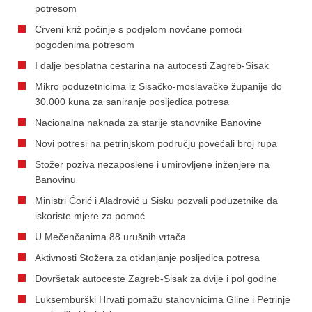
potresom
Crveni križ počinje s podjelom novčane pomoći
pogođenima potresom
I dalje besplatna cestarina na autocesti Zagreb-Sisak
Mikro poduzetnicima iz Sisačko-moslavačke županije do
30.000 kuna za saniranje posljedica potresa
Nacionalna naknada za starije stanovnike Banovine
Novi potresi na petrinjskom području povećali broj rupa
Stožer poziva nezaposlene i umirovljene inženjere na
Banovinu
Ministri Ćorić i Aladrović u Sisku pozvali poduzetnike da
iskoriste mjere za pomoć
U Mečenčanima 88 urušnih vrtača
Aktivnosti Stožera za otklanjanje posljedica potresa
Dovršetak autoceste Zagreb-Sisak za dvije i pol godine
Luksemburški Hrvati pomažu stanovnicima Gline i Petrinje