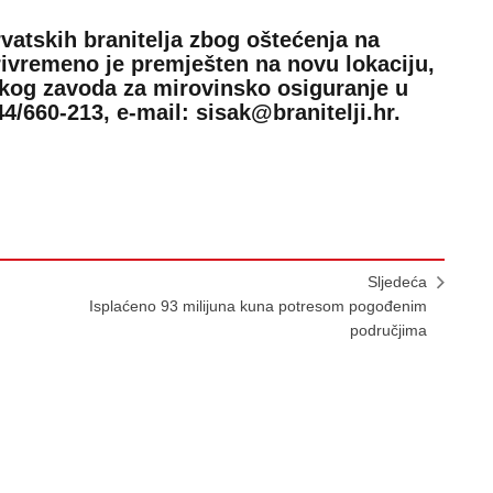
vatskih branitelja zbog oštećenja na
privremeno je premješten na novu lokaciju,
skog zavoda za mirovinsko osiguranje u
044/660-213, e-mail: sisak@branitelji.hr.
Sljedeća
Isplaćeno 93 milijuna kuna potresom pogođenim
područjima