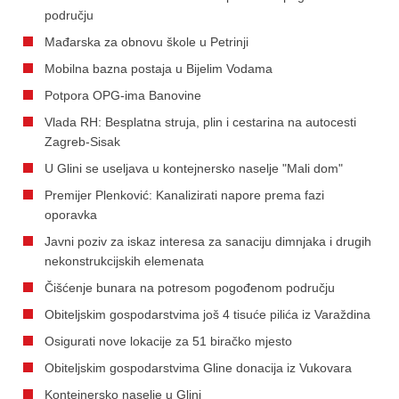
području
Mađarska za obnovu škole u Petrinji
Mobilna bazna postaja u Bijelim Vodama
Potpora OPG-ima Banovine
Vlada RH: Besplatna struja, plin i cestarina na autocesti
Zagreb-Sisak
U Glini se useljava u kontejnersko naselje "Mali dom"
Premijer Plenković: Kanalizirati napore prema fazi
oporavka
Javni poziv za iskaz interesa za sanaciju dimnjaka i drugih
nekonstrukcijskih elemenata
Čišćenje bunara na potresom pogođenom području
Obiteljskim gospodarstvima još 4 tisuće pilića iz Varaždina
Osigurati nove lokacije za 51 biračko mjesto
Obiteljskim gospodarstvima Gline donacija iz Vukovara
Kontejnersko naselje u Glini