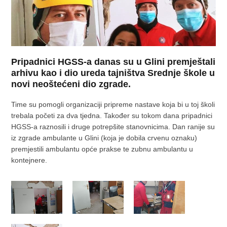
Pripadnici HGSS-a danas su u Glini premještali
arhivu kao i dio ureda tajništva Srednje škole u
novi neoštećeni dio zgrade.
Time su pomogli organizaciji pripreme nastave koja bi u toj školi
trebala početi za dva tjedna. Također su tokom dana pripadnici
HGSS-a raznosili i druge potrepšite stanovnicima. Dan ranije su
iz zgrade ambulante u Glini (koja je dobila crvenu oznaku)
premjestili ambulantu opće prakse te zubnu ambulantu u
kontejnere.