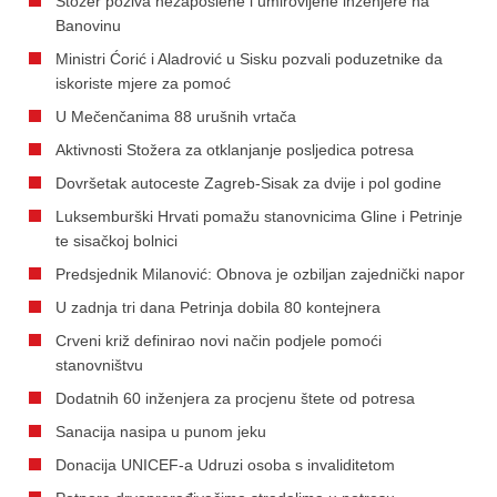
Stožer poziva nezaposlene i umirovljene inženjere na
Banovinu
Ministri Ćorić i Aladrović u Sisku pozvali poduzetnike da
iskoriste mjere za pomoć
U Mečenčanima 88 urušnih vrtača
Aktivnosti Stožera za otklanjanje posljedica potresa
Dovršetak autoceste Zagreb-Sisak za dvije i pol godine
Luksemburški Hrvati pomažu stanovnicima Gline i Petrinje
te sisačkoj bolnici
Predsjednik Milanović: Obnova je ozbiljan zajednički napor
U zadnja tri dana Petrinja dobila 80 kontejnera
Crveni križ definirao novi način podjele pomoći
stanovništvu
Dodatnih 60 inženjera za procjenu štete od potresa
Sanacija nasipa u punom jeku
Donacija UNICEF-a Udruzi osoba s invaliditetom