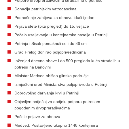
Potpore drvoprerađivačima stradalima u potresu
Donacija petrinjskim vatrogascima
Podnošenje zahtjeva za obnovu idući tjedan
Prijava štete (brzi pregled) do 15. veljače
Počelo useljavanje u kontejnersko naselje u Petrinji
Petrinja i Sisak pomaknuli se i do 86 cm
Grad Prelog donirao poljoprivrednicima
Inženjeri dnevno obave i do 500 pregleda kuća stradalih u
potresu na Banovini
Ministar Medved obišao glinsko područje
Izmješteni ured Ministarstva poljoprivrede u Petrinji
Dobrovoljno darivanja krvi u Petrinji
Objavljen natječaj za dodjelu potpora potresom
pogođenim drvoprerađivačima
Počele prijave za obnovu
Medved: Postavljeno ukupno 1448 kontejnera