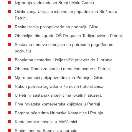
Izgradnja vodovoda za Brest i Malu Goricu
Odlikovanja Ukrajine istaknutim pripadnicima Stožera u
Petrinji
Revitalizacija poljoprivrede na području Gline
Obnovljen dio zgrade OŠ Dragutina Tadijanovića u Petrinji
Sustavna obnova dimnjaka na potresom pogođenom
području
Besplatna cestarina i željeznički prijevoz do 1. srpnja
Obnova Doma za starije i nemoćne osobe u Petrinji
Mjere pomoći poljoprivrednicima Petrinje i Gline
Nakon potresa izgrađeno 75 novih trafo-stanica
U Petrinji sastanak s čelnicima lokalnih stožera
Prva hrvatska kontejnerska knjižnica u Petrinji
Potpora pčelarima Hrvatske Kostajnice i Pounja
Kontejnersko naselje u Mošćenici
Stočni fond na Banovini u porastu