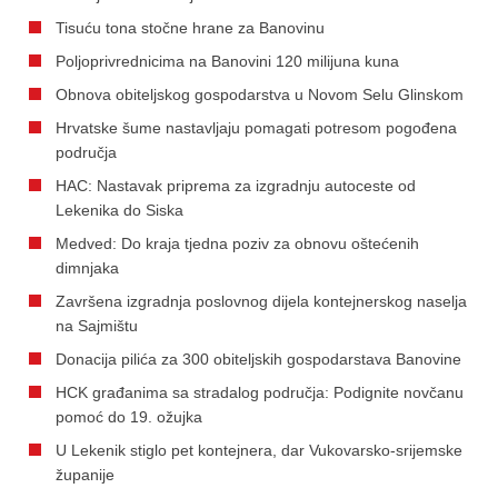
Tisuću tona stočne hrane za Banovinu
Poljoprivrednicima na Banovini 120 milijuna kuna
Obnova obiteljskog gospodarstva u Novom Selu Glinskom
Hrvatske šume nastavljaju pomagati potresom pogođena
područja
HAC: Nastavak priprema za izgradnju autoceste od
Lekenika do Siska
Medved: Do kraja tjedna poziv za obnovu oštećenih
dimnjaka
Završena izgradnja poslovnog dijela kontejnerskog naselja
na Sajmištu
Donacija pilića za 300 obiteljskih gospodarstava Banovine
HCK građanima sa stradalog područja: Podignite novčanu
pomoć do 19. ožujka
U Lekenik stiglo pet kontejnera, dar Vukovarsko-srijemske
županije