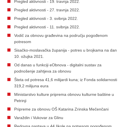
Pregled aktivnosti - 19. travnja 2022.
Pregled aktivnosti - 27. travnja 2022.
Pregled aktivnosti - 3. svibnja 2022.
Pregled aktivnosti - 11. svibnja 2022.
Vodič za obnovu građevina na području pogođenom
potresom
Sisačko-moslavačka županija - potres u brojkama na dan
10. ožujka 2021.
Od danas u funkciji eObnova - digitalni sustav za
podnošenje zahtjeva za obnovu
Šteta od potresa 41,6 milijardi kuna; iz Fonda solidarnosti
319,2 milijuna eura
Ministarstvo kulture priprema obnovu kulturne baštine u
Petrinji
Pripreme za obnovu OŠ Katarina Zrinska Mečenčani
Varaždin i Vukovar za Glinu
Redovna nastava u 44 škole na potresom pogođenom