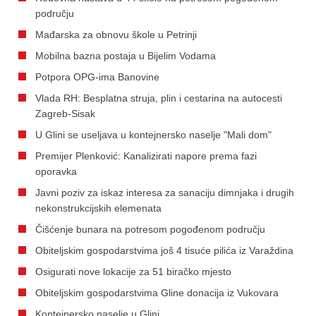
području
Mađarska za obnovu škole u Petrinji
Mobilna bazna postaja u Bijelim Vodama
Potpora OPG-ima Banovine
Vlada RH: Besplatna struja, plin i cestarina na autocesti
Zagreb-Sisak
U Glini se useljava u kontejnersko naselje "Mali dom"
Premijer Plenković: Kanalizirati napore prema fazi
oporavka
Javni poziv za iskaz interesa za sanaciju dimnjaka i drugih
nekonstrukcijskih elemenata
Čišćenje bunara na potresom pogođenom području
Obiteljskim gospodarstvima još 4 tisuće pilića iz Varaždina
Osigurati nove lokacije za 51 biračko mjesto
Obiteljskim gospodarstvima Gline donacija iz Vukovara
Kontejnersko naselje u Glini