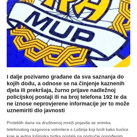
I dalje pozivamo građane da sva saznanja do
kojih dođu, a odnose se na činjenje kaznenih
djela ili prekršaja, žurno prijave nadležnoj
policijskoj postaji ili na broj telefona 192 te da
ne iznose neprovjerene informacije jer to može
uznemiriti dio javnosti
Proteklih dana na društvenoj mreži pojavila se snimka
telefonskog razgovora volontera s Lošinja koji tvrdi kako kućice
koje je jedna lošinjska tvrtka poslala na područje pogođenim