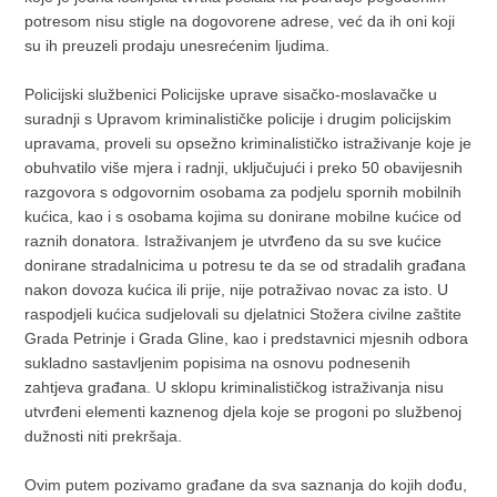
potresom nisu stigle na dogovorene adrese, već da ih oni koji
su ih preuzeli prodaju unesrećenim ljudima.
Policijski službenici Policijske uprave sisačko-moslavačke u
suradnji s Upravom kriminalističke policije i drugim policijskim
upravama, proveli su opsežno kriminalističko istraživanje koje je
obuhvatilo više mjera i radnji, uključujući i preko 50 obavijesnih
razgovora s odgovornim osobama za podjelu spornih mobilnih
kućica, kao i s osobama kojima su donirane mobilne kućice od
raznih donatora. Istraživanjem je utvrđeno da su sve kućice
donirane stradalnicima u potresu te da se od stradalih građana
nakon dovoza kućica ili prije, nije potraživao novac za isto. U
raspodjeli kućica sudjelovali su djelatnici Stožera civilne zaštite
Grada Petrinje i Grada Gline, kao i predstavnici mjesnih odbora
sukladno sastavljenim popisima na osnovu podnesenih
zahtjeva građana. U sklopu kriminalističkog istraživanja nisu
utvrđeni elementi kaznenog djela koje se progoni po službenoj
dužnosti niti prekršaja.
Ovim putem pozivamo građane da sva saznanja do kojih dođu,