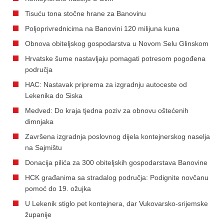
Tisuću tona stočne hrane za Banovinu
Poljoprivrednicima na Banovini 120 milijuna kuna
Obnova obiteljskog gospodarstva u Novom Selu Glinskom
Hrvatske šume nastavljaju pomagati potresom pogođena
područja
HAC: Nastavak priprema za izgradnju autoceste od
Lekenika do Siska
Medved: Do kraja tjedna poziv za obnovu oštećenih
dimnjaka
Završena izgradnja poslovnog dijela kontejnerskog naselja
na Sajmištu
Donacija pilića za 300 obiteljskih gospodarstava Banovine
HCK građanima sa stradalog područja: Podignite novčanu
pomoć do 19. ožujka
U Lekenik stiglo pet kontejnera, dar Vukovarsko-srijemske
županije