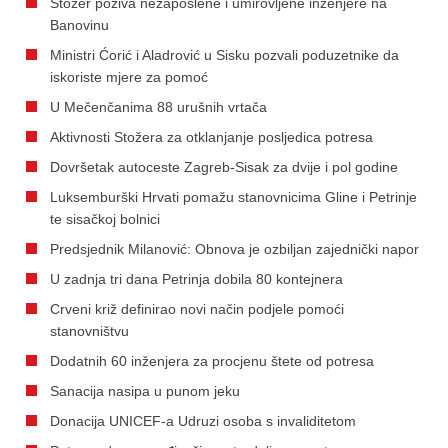
Stožer poziva nezaposlene i umirovljene inženjere na
Banovinu
Ministri Ćorić i Aladrović u Sisku pozvali poduzetnike da
iskoriste mjere za pomoć
U Mečenčanima 88 urušnih vrtača
Aktivnosti Stožera za otklanjanje posljedica potresa
Dovršetak autoceste Zagreb-Sisak za dvije i pol godine
Luksemburški Hrvati pomažu stanovnicima Gline i Petrinje
te sisačkoj bolnici
Predsjednik Milanović: Obnova je ozbiljan zajednički napor
U zadnja tri dana Petrinja dobila 80 kontejnera
Crveni križ definirao novi način podjele pomoći
stanovništvu
Dodatnih 60 inženjera za procjenu štete od potresa
Sanacija nasipa u punom jeku
Donacija UNICEF-a Udruzi osoba s invaliditetom