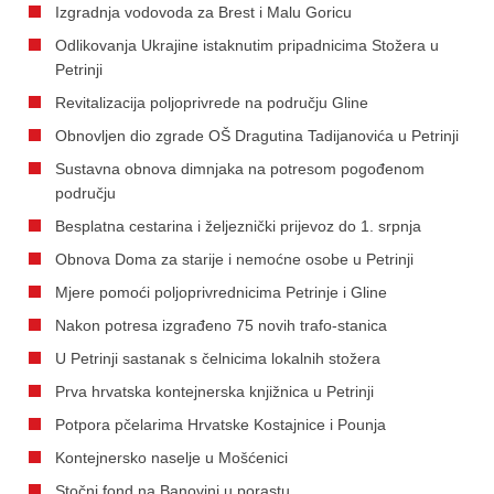
Izgradnja vodovoda za Brest i Malu Goricu
Odlikovanja Ukrajine istaknutim pripadnicima Stožera u
Petrinji
Revitalizacija poljoprivrede na području Gline
Obnovljen dio zgrade OŠ Dragutina Tadijanovića u Petrinji
Sustavna obnova dimnjaka na potresom pogođenom
području
Besplatna cestarina i željeznički prijevoz do 1. srpnja
Obnova Doma za starije i nemoćne osobe u Petrinji
Mjere pomoći poljoprivrednicima Petrinje i Gline
Nakon potresa izgrađeno 75 novih trafo-stanica
U Petrinji sastanak s čelnicima lokalnih stožera
Prva hrvatska kontejnerska knjižnica u Petrinji
Potpora pčelarima Hrvatske Kostajnice i Pounja
Kontejnersko naselje u Mošćenici
Stočni fond na Banovini u porastu