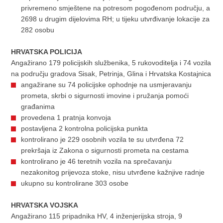
privremeno smještene na potresom pogođenom području, a
2698 u drugim dijelovima RH; u tijeku utvrđivanje lokacije za
282 osobu
HRVATSKA POLICIJA
Angažirano 179 policijskih službenika, 5 rukovoditelja i 74 vozila
na području gradova Sisak, Petrinja, Glina i Hrvatska Kostajnica
angažirane su 74 policijske ophodnje na usmjeravanju
prometa, skrbi o sigurnosti imovine i pružanja pomoći
građanima
provedena 1 pratnja konvoja
postavljena 2 kontrolna policijska punkta
kontrolirano je 229 osobnih vozila te su utvrđena 72
prekršaja iz Zakona o sigurnosti prometa na cestama
kontrolirano je 46 teretnih vozila na sprečavanju
nezakonitog prijevoza stoke, nisu utvrđene kažnjive radnje
ukupno su kontrolirane 303 osobe
HRVATSKA VOJSKA
Angažirano 115 pripadnika HV, 4 inženjerijska stroja, 9