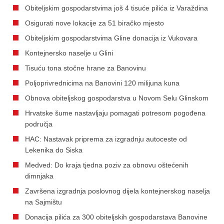
Obiteljskim gospodarstvima još 4 tisuće pilića iz Varaždina
Osigurati nove lokacije za 51 biračko mjesto
Obiteljskim gospodarstvima Gline donacija iz Vukovara
Kontejnersko naselje u Glini
Tisuću tona stočne hrane za Banovinu
Poljoprivrednicima na Banovini 120 milijuna kuna
Obnova obiteljskog gospodarstva u Novom Selu Glinskom
Hrvatske šume nastavljaju pomagati potresom pogođena
područja
HAC: Nastavak priprema za izgradnju autoceste od
Lekenika do Siska
Medved: Do kraja tjedna poziv za obnovu oštećenih
dimnjaka
Završena izgradnja poslovnog dijela kontejnerskog naselja
na Sajmištu
Donacija pilića za 300 obiteljskih gospodarstava Banovine