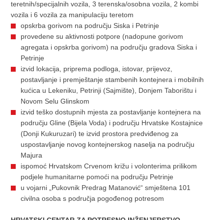
teretnih/specijalnih vozila, 3 terenska/osobna vozila, 2 kombi
vozila i 6 vozila za manipulaciju teretom
opskrba gorivom na području Siska i Petrinje
provedene su aktivnosti potpore (nadopune gorivom
agregata i opskrba gorivom) na području gradova Siska i
Petrinje
izvid lokacija, priprema podloga, istovar, prijevoz,
postavljanje i premještanje stambenih kontejnera i mobilnih
kućica u Lekeniku, Petrinji (Sajmište), Donjem Taborištu i
Novom Selu Glinskom
izvid teško dostupnih mjesta za postavljanje kontejnera na
području Gline (Bijela Voda) i području Hrvatske Kostajnice
(Donji Kukuruzari) te izvid prostora predviđenog za
uspostavljanje novog kontejnerskog naselja na području
Majura
ispomoć Hrvatskom Crvenom križu i volonterima prilikom
podjele humanitarne pomoći na području Petrinje
u vojarni „Pukovnik Predrag Matanović“ smještena 101
civilna osoba s područja pogođenog potresom
HRVATSKI CENTAR ZA POTRESNO INŽENJERSTVO