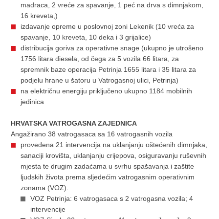
madraca, 2 vreće za spavanje, 1 peć na drva s dimnjakom,
16 kreveta,)
izdavanje opreme u poslovnoj zoni Lekenik (10 vreća za
spavanje, 10 kreveta, 10 deka i 3 grijalice)
distribucija goriva za operativne snage (ukupno je utrošeno
1756 litara diesela, od čega za 5 vozila 66 litara, za
spremnik baze operacija Petrinja 1655 litara i 35 litara za
podjelu hrane u šatoru u Vatrogasnoj ulici, Petrinja)
na električnu energiju priključeno ukupno 1184 mobilnih
jedinica
HRVATSKA VATROGASNA ZAJEDNICA
Angažirano 38 vatrogasaca sa 16 vatrogasnih vozila
provedena 21 intervencija na uklanjanju oštećenih dimnjaka,
sanaciji krovišta, uklanjanju crijepova, osiguravanju ruševnih
mjesta te drugim zadaćama u svrhu spašavanja i zaštite
ljudskih života prema sljedećim vatrogasnim operativnim
zonama (VOZ):
VOZ Petrinja: 6 vatrogasaca s 2 vatrogasna vozila; 4
intervencije