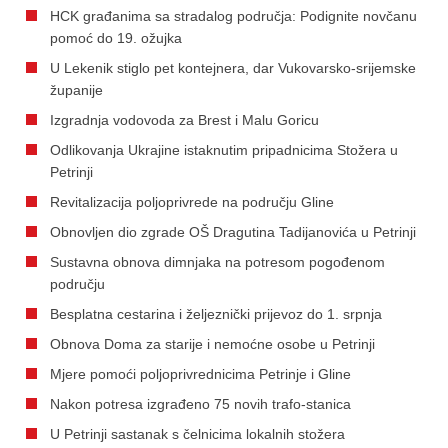
HCK građanima sa stradalog područja: Podignite novčanu
pomoć do 19. ožujka
U Lekenik stiglo pet kontejnera, dar Vukovarsko-srijemske
županije
Izgradnja vodovoda za Brest i Malu Goricu
Odlikovanja Ukrajine istaknutim pripadnicima Stožera u
Petrinji
Revitalizacija poljoprivrede na području Gline
Obnovljen dio zgrade OŠ Dragutina Tadijanovića u Petrinji
Sustavna obnova dimnjaka na potresom pogođenom
području
Besplatna cestarina i željeznički prijevoz do 1. srpnja
Obnova Doma za starije i nemoćne osobe u Petrinji
Mjere pomoći poljoprivrednicima Petrinje i Gline
Nakon potresa izgrađeno 75 novih trafo-stanica
U Petrinji sastanak s čelnicima lokalnih stožera