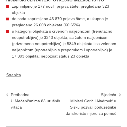
zaprimljeno je 177 novih prijava štete, pregledana 323
objekta
do sada zaprimljeno 43.870 prijava štete, a ukupno je
pregledano 26.608 objekata (60,65%)
u kategoriji objekata s crvenom naljepnicom (trenutačno
neupotrebljivo) je 3343 objekta, sa žutom naljepnicom
(privremeno neupotrebljivo) je 5849 objekata i sa zelenom
naljepnicom (upotrebljivo s preporukom i upotrebljivo) je
17.393 objekta; nepoznat status 23 objekta
Stranica
Prethodna
Sljedeća
U Mečenčanima 88 urušnih
Ministri Ćorić i Aladrović u
vrtača
Sisku pozvali poduzetnike
da iskoriste mjere za pomoć