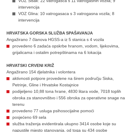
VOZ Sisak: 22 vatrogasca s 11 vatrogasnih vozila; 9
intervencija
VOZ Glina: 10 vatrogasaca s 3 vatrogasna vozila; 8
intervencija
HRVATSKA GORSKA SLUŽBA SPAŠAVANJA
Angažirano 7 članova HGSS-a iz 5 stanica s 4 vozila
provedeno 6 zadaća opskrbe hranom, vodom, lijekovima,
grijalicama i ostalim potrepštinama na 6 lokacija
HRVATSKI CRVENI KRIŽ
Angažirano 154 djelatnika i volontera
aktivnosti potpore provedene na širem području Siska,
Petrinje, Gline i Hrvatske Kostajnice
podijeljeno 10,88 tona hrane, 4830 litara vode, 7018 toplih
obroka za stanovništvo i 556 obroka za operativne snage na
terenu
provedeno 77 usluga psihosocijalne pomoći
posjećeno 69 sela
služba traženja evidentirala ukupno 3414 osobe koje su
napustile mjesto stanovanja, od toga su 434 osobe