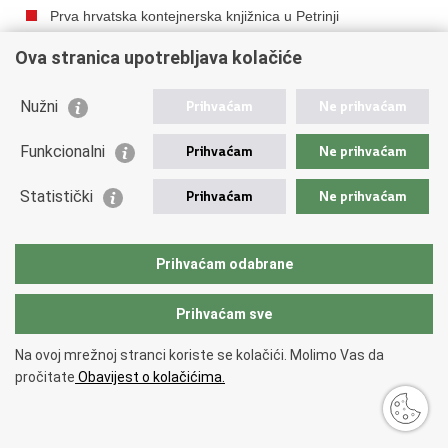
Prva hrvatska kontejnerska knjižnica u Petrinji
Potpora pčelarima Hrvatske Kostajnice i Pounja
Ova stranica upotrebljava kolačiće
Kontejnersko naselje u Mošćenici
Nužni
Stočni fond na Banovini u porastu
Prihvaćam
Ne prihvaćam
Obnova na području Topuskog
Funkcionalni
Prihvaćam
Ne prihvaćam
Hrvati iz BiH u obnovi Banovine
Statistički
Trogirska HVIDRA donirala informatičku opremu
Prihvaćam
Ne prihvaćam
školarcima Petrinje
U Stožeru sastanak s koordinatorima općina i gradova
Prihvaćam odabrane
pogođenih potresom
Donacija peradi obiteljskim gospodarstvima na području
Prihvaćam sve
Lekenika
Na pročelju zgrade u Petrinji pronađeni vrijedni stilski
Na ovoj mrežnoj stranci koriste se kolačići. Molimo Vas da
elementi
pročitate
Obavijest o kolačićima.
Obavljen povrat stoke na matični OPG na području
Petrinje