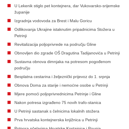
U Lekenik stiglo pet kontejnera, dar Vukovarsko-srijemske
županije
Izgradnja vodovoda za Brest i Malu Goricu
Odlikovanja Ukrajine istaknutim pripadnicima Stožera u
Petrinji
Revitalizacija poljoprivrede na području Gline
Obnovljen dio zgrade OŠ Dragutina Tadijanovića u Petrinji
Sustavna obnova dimnjaka na potresom pogođenom
području
Besplatna cestarina i željeznički prijevoz do 1. srpnja
Obnova Doma za starije i nemoćne osobe u Petrinji
Mjere pomoći poljoprivrednicima Petrinje i Gline
Nakon potresa izgrađeno 75 novih trafo-stanica
U Petrinji sastanak s čelnicima lokalnih stožera
Prva hrvatska kontejnerska knjižnica u Petrinji
Potpora pčelarima Hrvatske Kostajnice i Pounja