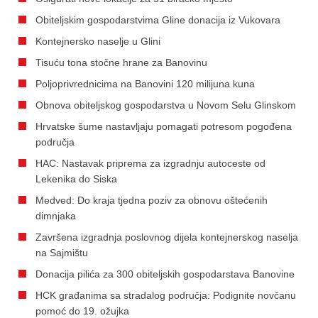
Obiteljskim gospodarstvima Gline donacija iz Vukovara
Kontejnersko naselje u Glini
Tisuću tona stočne hrane za Banovinu
Poljoprivrednicima na Banovini 120 milijuna kuna
Obnova obiteljskog gospodarstva u Novom Selu Glinskom
Hrvatske šume nastavljaju pomagati potresom pogođena
područja
HAC: Nastavak priprema za izgradnju autoceste od
Lekenika do Siska
Medved: Do kraja tjedna poziv za obnovu oštećenih
dimnjaka
Završena izgradnja poslovnog dijela kontejnerskog naselja
na Sajmištu
Donacija pilića za 300 obiteljskih gospodarstava Banovine
HCK građanima sa stradalog područja: Podignite novčanu
pomoć do 19. ožujka