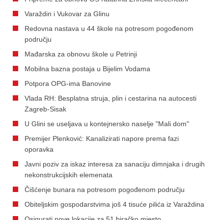
Varaždin i Vukovar za Glinu
Redovna nastava u 44 škole na potresom pogođenom
području
Mađarska za obnovu škole u Petrinji
Mobilna bazna postaja u Bijelim Vodama
Potpora OPG-ima Banovine
Vlada RH: Besplatna struja, plin i cestarina na autocesti
Zagreb-Sisak
U Glini se useljava u kontejnersko naselje "Mali dom"
Premijer Plenković: Kanalizirati napore prema fazi
oporavka
Javni poziv za iskaz interesa za sanaciju dimnjaka i drugih
nekonstrukcijskih elemenata
Čišćenje bunara na potresom pogođenom području
Obiteljskim gospodarstvima još 4 tisuće pilića iz Varaždina
Osigurati nove lokacije za 51 biračko mjesto