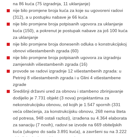
na 86 kuća (75 izgradnja, 11 uklanjanje)
nije bilo promjene broja kuća za koje su ugovoreni radovi
(312), a u postupku nabave je 66 kuća
nije bilo promjene broja potpisanih ugovora za uklanjanje
kuća (150), a pokrenut je postupak nabave za još 100 kuća
za uklanjanje
nije bilo promjene broja donesenih odluka o konstrukcijskoj
obnovi višestambenih zgrada (60)
nije bilo promjene broja potpisanih ugovora za izgradnju
zamjenskih višestambenih zgrada (16)
provode se radovi izgradnje 12 višestambenih zgrada: u
Petrinji 8 višestambenih zgrada i u Glini 4 višestambene
zgrade
Središnji državni ured za obnovu i stambeno zbrinjavanje
dodijelio je 7.731 objekt (3 nova) projektantima za
nekonstrukcijsku obnovu, od kojih je 1.547 spornih (331
veća oštećenja, za konstrukcijsku obnovu, 268 nema šteta
od potresa, 948 ostali razlozi), izrađena su 4.364 elaborata
za sanaciju (7 novih), radovi se izvode na 669 obiteljskih
kuća (ukupno do sada 3.891 kuća), a završeni su na 3.222