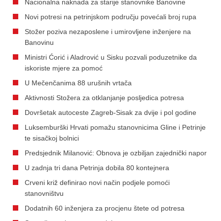
Nacionalna naknada za starije stanovnike Banovine
Novi potresi na petrinjskom području povećali broj rupa
Stožer poziva nezaposlene i umirovljene inženjere na
Banovinu
Ministri Ćorić i Aladrović u Sisku pozvali poduzetnike da
iskoriste mjere za pomoć
U Mečenčanima 88 urušnih vrtača
Aktivnosti Stožera za otklanjanje posljedica potresa
Dovršetak autoceste Zagreb-Sisak za dvije i pol godine
Luksemburški Hrvati pomažu stanovnicima Gline i Petrinje
te sisačkoj bolnici
Predsjednik Milanović: Obnova je ozbiljan zajednički napor
U zadnja tri dana Petrinja dobila 80 kontejnera
Crveni križ definirao novi način podjele pomoći
stanovništvu
Dodatnih 60 inženjera za procjenu štete od potresa