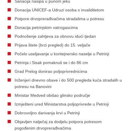
Sanacija nasipa u punom jeku
Donacija UNICEF-a Udruzi osoba s invaliditetom
Potpore drvoprerađivačima stradalima u potresu
Donacija petrinjskim vatrogascima
Podnošenje zahtjeva za obnovu idući tjedan
Prijava štete (brzi pregled) do 15. veljače
Počelo useljavanje u kontejnersko naselje u Petrinji
Petrinja i Sisak pomaknuli se i do 86 cm
Grad Prelog donirao poljoprivrednicima
Inženjeri dnevno obave i do 500 pregleda kuća stradalih u
potresu na Banovini
Ministar Medved obišao glinsko područje
Izmješteni ured Ministarstva poljoprivrede u Petrinji
Dobrovoljno darivanja krvi u Petrinji
Objavljen natječaj za dodjelu potpora potresom
pogođenim drvoprerađivačima