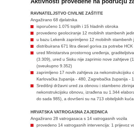
Aktivnosti provedene na području za
RAVNATELJSTVO CIVILNE ZAŠTITE
Angažirano 68 djelatnika
isporučeno 1.075 toplih i 15 hladnih obroka
provedeno geolociranje 12 mobilnih stambenih jedi
u bazu Lekenik zaprimljeno 12 mobilnih stambenih j
distribuirana 671 litra diesel goriva za potrebe HC
ured Ministarstva prostornog uređenja, graditeljstva
(3.309), ured u Sisku nije zaprimio nove zahtjeve (1
(sveukupno 9.352)
zaprimljeno 17 novih zahtjeva za nekonstrukcijsku
Karlovačka županija - 480, Zagrebačka županija - 
Središnji državni ured za obnovu i stambeno zbrinja
nekonstrukcijsku obnovu, izrađena su 1.344 elabora
do sada 985), a dovršeni su na 713 obiteljskih kuća
HRVATSKA VATROGASNA ZAJEDNICA
Angažirano 28 vatrogasaca s 14 vatrogasnih vozila
provedeno 14 vatrogasnih intervencija: 1 prijevoz v