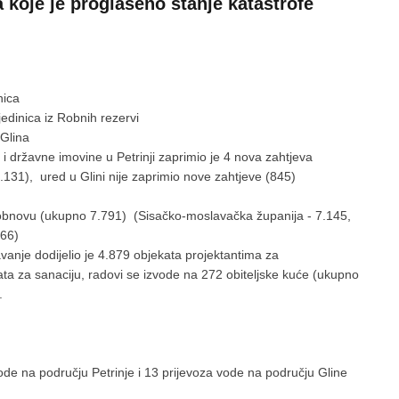
 koje je proglašeno stanje katastrofe
nica
edinica iz Robnih rezervi
K Glina
 i državne imovine u Petrinji zaprimio je 4 nova zahtjeva
.131), ured u Glini nije zaprimio nove zahtjeve (845)
 obnovu (ukupno 7.791) (Sisačko-moslavačka županija - 7.145,
166)
vanje dodijelio je 4.879 objekata projektantima za
ta za sanaciju, radovi se izvode na 272 obiteljske kuće (ukupno
.
ode na području Petrinje i 13 prijevoza vode na području Gline