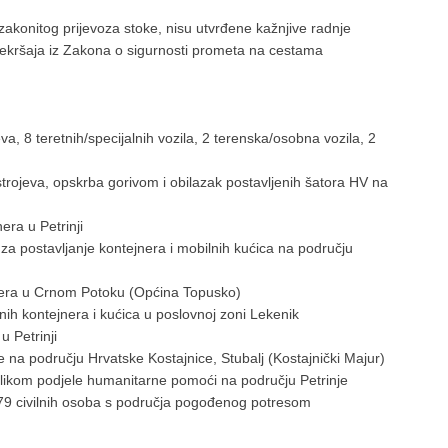
zakonitog prijevoza stoke, nisu utvrđene kažnjive radnje
prekršaja iz Zakona o sigurnosti prometa na cestama
a, 8 teretnih/specijalnih vozila, 2 terenska/osobna vozila, 2
strojeva, opskrba gorivom i obilazak postavljenih šatora HV na
era u Petrinji
a za postavljanje kontejnera i mobilnih kućica na području
jnera u Crnom Potoku (Općina Topusko)
enih kontejnera i kućica u poslovnoj zoni Lekenik
u Petrinji
 na području Hrvatske Kostajnice, Stubalj (Kostajnički Majur)
likom podjele humanitarne pomoći na području Petrinje
79 civilnih osoba s područja pogođenog potresom