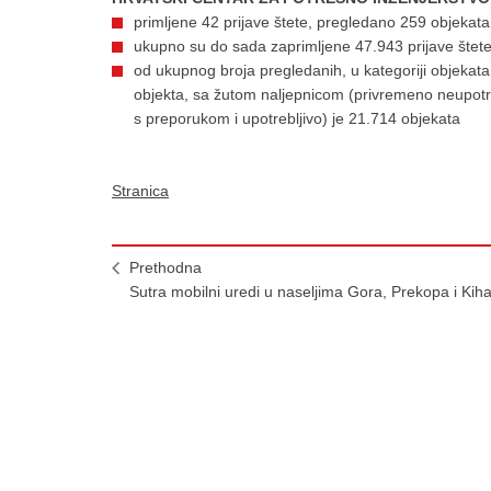
primljene 42 prijave štete, pregledano 259 objekata
ukupno su do sada zaprimljene 47.943 prijave štet
od ukupnog broja pregledanih, u kategoriji objekat
objekta, sa žutom naljepnicom (privremeno neupotre
s preporukom i upotrebljivo) je 21.714 objekata
Stranica
Prethodna
Sutra mobilni uredi u naseljima Gora, Prekopa i Kiha