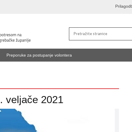
Prilagod
Preporuke za postupanje volontera
0. veljače 2021