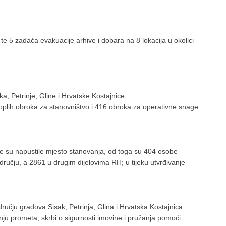
te 5 zadaća evakuacije arhive i dobara na 8 lokacija u okolici
a, Petrinje, Gline i Hrvatske Kostajnice
toplih obroka za stanovništvo i 416 obroka za operativne snage
e su napustile mjesto stanovanja, od toga su 404 osobe
čju, a 2861 u drugim dijelovima RH; u tijeku utvrđivanje
dručju gradova Sisak, Petrinja, Glina i Hrvatska Kostajnica
ju prometa, skrbi o sigurnosti imovine i pružanja pomoći