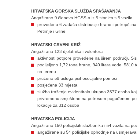
HRVATSKA GORSKA SLUŽBA SPAŠAVANJA
Angažirano 9 članova HGSS-a iz 5 stanica s 5 vozila
provedeno 6 zadaća distribucije hrane i potrepština 
Petrinje i Gline
HRVATSKI CRVENI KRIŽ
Angažirana 123 djelatnika i volontera
aktivnosti potpore provedene na širem području Sisk
podijeljeno 1,72 tona hrane, 940 litara vode, 5810 
na terenu
pruženo 59 usluga psihosocijalne pomoći
posjećena 33 mjesta
služba traženja evidentirala ukupno 3577 osoba koj
privremeno smještene na potresom pogođenom podru
lokacije za 312 osoba
HRVATSKA POLICIJA
Angažirano 150 policijskih službenika i 54 vozila na po
angažirane su 54 policijske ophodnje na usmjeravan