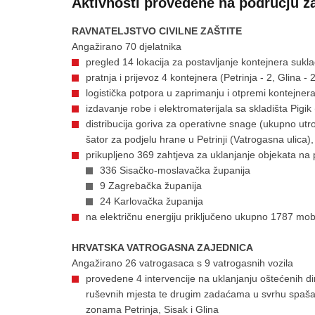
Aktivnosti provedene na području za
RAVNATELJSTVO CIVILNE ZAŠTITE
Angažirano 70 djelatnika
pregled 14 lokacija za postavljanje kontejnera suk
pratnja i prijevoz 4 kontejnera (Petrinja - 2, Glina - 
logistička potpora u zaprimanju i otpremi kontejner
izdavanje robe i elektromaterijala sa skladišta Pigi
distribucija goriva za operativne snage (ukupno utroš
šator za podjelu hrane u Petrinji (Vatrogasna ulica), 
prikupljeno 369 zahtjeva za uklanjanje objekata 
336 Sisačko-moslavačka županija
9 Zagrebačka županija
24 Karlovačka županija
na električnu energiju priključeno ukupno 1787 mobi
HRVATSKA VATROGASNA ZAJEDNICA
Angažirano 26 vatrogasaca s 9 vatrogasnih vozila
provedene 4 intervencije na uklanjanju oštećenih di
ruševnih mjesta te drugim zadaćama u svrhu spašava
zonama Petrinja, Sisak i Glina