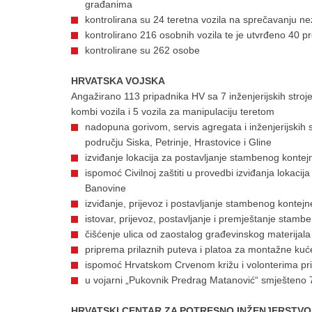
građanima
kontrolirana su 24 teretna vozila na sprečavanju ne
kontrolirano 216 osobnih vozila te je utvrđeno 40 
kontrolirane su 262 osobe
HRVATSKA VOJSKA
Angažirano 113 pripadnika HV sa 7 inženjerijskih strojev
kombi vozila i 5 vozila za manipulaciju teretom
nadopuna gorivom, servis agregata i inženjerijskih 
području Siska, Petrinje, Hrastovice i Gline
izviđanje lokacija za postavljanje stambenog kontejn
ispomoć Civilnoj zaštiti u provedbi izviđanja lokacij
Banovine
izviđanje, prijevoz i postavljanje stambenog konte
istovar, prijevoz, postavljanje i premještanje stamb
čišćenje ulica od zaostalog građevinskog materijala 
priprema prilaznih puteva i platoa za montažne kuće
ispomoć Hrvatskom Crvenom križu i volonterima pri
u vojarni „Pukovnik Predrag Matanović“ smješteno 
HRVATSKI CENTAR ZA POTRESNO INŽENJERSTVO