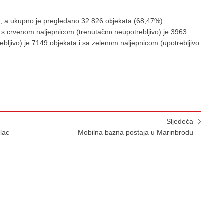
e, a ukupno je pregledano 32.826 objekata (68,47%)
a s crvenom naljepnicom (trenutačno neupotrebljivo) je 3963
bljivo) je 7149 objekata i sa zelenom naljepnicom (upotrebljivo
Sljedeća
lac
Mobilna bazna postaja u Marinbrodu