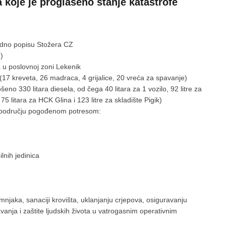
 koje je proglašeno stanje katastrofe
ladno popisu Stožera CZ
2)
a u poslovnoj zoni Lekenik
k (17 kreveta, 26 madraca, 4 grijalice, 20 vreća za spavanje)
eno 330 litara diesela, od čega 40 litara za 1 vozilo, 92 litre za
75 litara za HCK Glina i 123 litre za skladište Pigik)
na području pogođenom potresom:
lnih jedinica
mnjaka, sanaciji krovišta, uklanjanju crjepova, osiguravanju
nja i zaštite ljudskih života u vatrogasnim operativnim