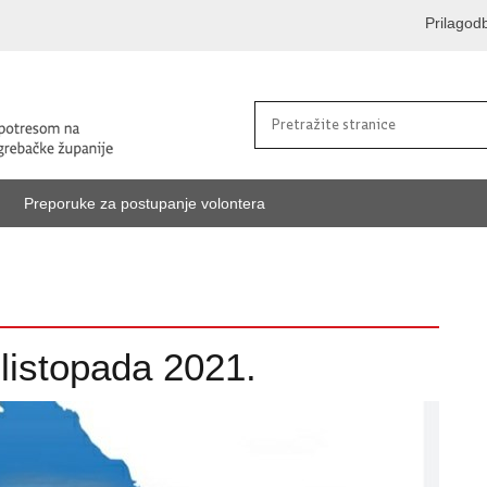
Prilagod
Preporuke za postupanje volontera
 listopada 2021.