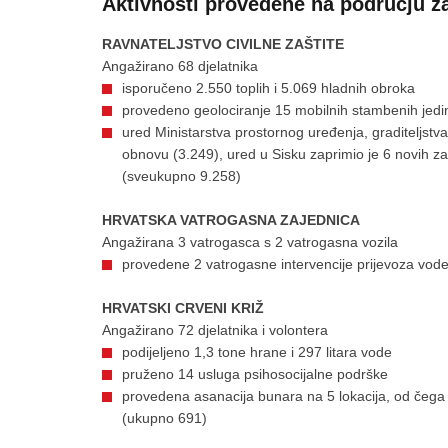
Aktivnosti provedene na području za
RAVNATELJSTVO CIVILNE ZAŠTITE
Angažirano 68 djelatnika
isporučeno 2.550 toplih i 5.069 hladnih obroka
provedeno geolociranje 15 mobilnih stambenih jedi
ured Ministarstva prostornog uređenja, graditeljstva
obnovu (3.249), ured u Sisku zaprimio je 6 novih za
(sveukupno 9.258)
HRVATSKA VATROGASNA ZAJEDNICA
Angažirana 3 vatrogasca s 2 vatrogasna vozila
provedene 2 vatrogasne intervencije prijevoza vod
HRVATSKI CRVENI KRIŽ
Angažirano 72 djelatnika i volontera
podijeljeno 1,3 tone hrane i 297 litara vode
pruženo 14 usluga psihosocijalne podrške
provedena asanacija bunara na 5 lokacija, od čeg
(ukupno 691)