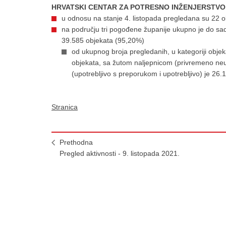
HRVATSKI CENTAR ZA POTRESNO INŽENJERSTVO
u odnosu na stanje 4. listopada pregledana su 2
na području tri pogođene županije ukupno je do sa
39.585 objekata (95,20%)
od ukupnog broja pregledanih, u kategoriji obje
objekata, sa žutom naljepnicom (privremeno neup
(upotrebljivo s preporukom i upotrebljivo) je 26.
Stranica
Prethodna
Pregled aktivnosti - 9. listopada 2021.