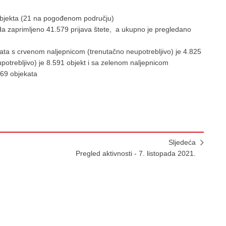
2 objekta (21 na pogođenom području)
da zaprimljeno 41.579 prijava štete, a ukupno je pregledano
kata s crvenom naljepnicom (trenutačno neupotrebljivo) je 4.825
otrebljivo) je 8.591 objekt i sa zelenom naljepnicom
169 objekata
Sljedeća
Pregled aktivnosti - 7. listopada 2021.