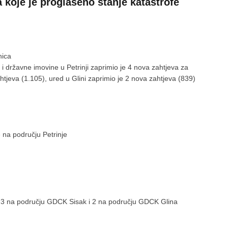
 koje je proglašeno stanje katastrofe
nica
 i državne imovine u Petrinji zaprimio je 4 nova zahtjeva za
htjeva (1.105), ured u Glini zaprimio je 2 nova zahtjeva (839)
e na području Petrinje
a 3 na području GDCK Sisak i 2 na području GDCK Glina