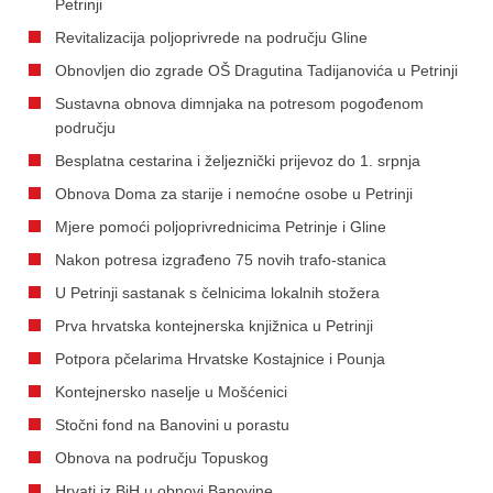
Petrinji
Revitalizacija poljoprivrede na području Gline
Obnovljen dio zgrade OŠ Dragutina Tadijanovića u Petrinji
Sustavna obnova dimnjaka na potresom pogođenom
području
Besplatna cestarina i željeznički prijevoz do 1. srpnja
Obnova Doma za starije i nemoćne osobe u Petrinji
Mjere pomoći poljoprivrednicima Petrinje i Gline
Nakon potresa izgrađeno 75 novih trafo-stanica
U Petrinji sastanak s čelnicima lokalnih stožera
Prva hrvatska kontejnerska knjižnica u Petrinji
Potpora pčelarima Hrvatske Kostajnice i Pounja
Kontejnersko naselje u Mošćenici
Stočni fond na Banovini u porastu
Obnova na području Topuskog
Hrvati iz BiH u obnovi Banovine