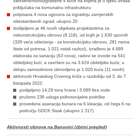
završene/novoizgrađene 4 kuće na kojima je u tijeku izrada
priključaka na komunalnu infrastrukturu
potpisana 4 nova ugovora za izgradnju zamjenskih
višestambenih zgrad; ukupno 20
dodijeljeno je 46 novih objekata projektantima za
nekonstrukcijsku obnovu (8.118), od kojih je 1.630 spornih
(328 veća oštećenja - za konstrukcijsku obnovu, 281 nema
štete od potresa, 1.021 ostali razlozi), izrađeno je 4.689
elaborata za sanaciju (63 nova), radovi se izvode na 541
obiteljskoj kući, a završeni su na 3.624 obiteljske kuće, u
sklopu samoobnove obnovljeno je 1.020 kuća (11 novih)
aktivnosti Hrvatskog Crvenog križa u razdoblju od 3. do 7.
listopada 2022:
podijeljeno 14,29 tona hrane i 3.089 litra vode
pruženo 238 usluga psihosocijalne podrške
provedena asanacija bunara na 6 lokacija, od čega 6 na
području GDCK Sisak (ukupno 1.317)
Aktivnosti obnove na Banovini (zbirni pregled)