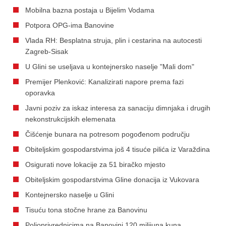
Mobilna bazna postaja u Bijelim Vodama
Potpora OPG-ima Banovine
Vlada RH: Besplatna struja, plin i cestarina na autocesti
Zagreb-Sisak
U Glini se useljava u kontejnersko naselje "Mali dom"
Premijer Plenković: Kanalizirati napore prema fazi
oporavka
Javni poziv za iskaz interesa za sanaciju dimnjaka i drugih
nekonstrukcijskih elemenata
Čišćenje bunara na potresom pogođenom području
Obiteljskim gospodarstvima još 4 tisuće pilića iz Varaždina
Osigurati nove lokacije za 51 biračko mjesto
Obiteljskim gospodarstvima Gline donacija iz Vukovara
Kontejnersko naselje u Glini
Tisuću tona stočne hrane za Banovinu
Poljoprivrednicima na Banovini 120 milijuna kuna