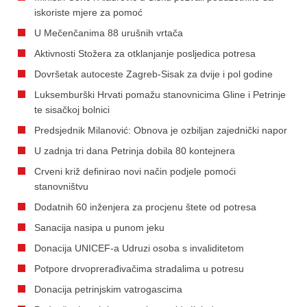
iskoriste mjere za pomoć
U Mečenčanima 88 urušnih vrtača
Aktivnosti Stožera za otklanjanje posljedica potresa
Dovršetak autoceste Zagreb-Sisak za dvije i pol godine
Luksemburški Hrvati pomažu stanovnicima Gline i Petrinje
te sisačkoj bolnici
Predsjednik Milanović: Obnova je ozbiljan zajednički napor
U zadnja tri dana Petrinja dobila 80 kontejnera
Crveni križ definirao novi način podjele pomoći
stanovništvu
Dodatnih 60 inženjera za procjenu štete od potresa
Sanacija nasipa u punom jeku
Donacija UNICEF-a Udruzi osoba s invaliditetom
Potpore drvoprerađivačima stradalima u potresu
Donacija petrinjskim vatrogascima