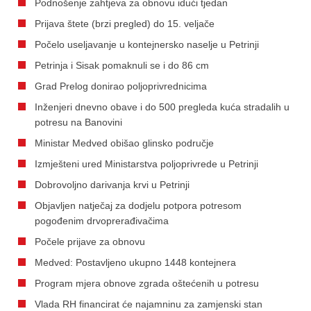
Podnošenje zahtjeva za obnovu idući tjedan
Prijava štete (brzi pregled) do 15. veljače
Počelo useljavanje u kontejnersko naselje u Petrinji
Petrinja i Sisak pomaknuli se i do 86 cm
Grad Prelog donirao poljoprivrednicima
Inženjeri dnevno obave i do 500 pregleda kuća stradalih u
potresu na Banovini
Ministar Medved obišao glinsko područje
Izmješteni ured Ministarstva poljoprivrede u Petrinji
Dobrovoljno darivanja krvi u Petrinji
Objavljen natječaj za dodjelu potpora potresom
pogođenim drvoprerađivačima
Počele prijave za obnovu
Medved: Postavljeno ukupno 1448 kontejnera
Program mjera obnove zgrada oštećenih u potresu
Vlada RH financirat će najamninu za zamjenski stan