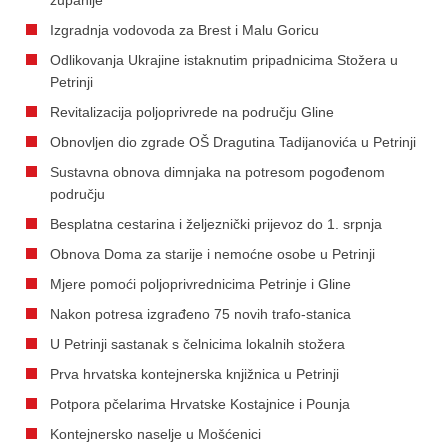
Izgradnja vodovoda za Brest i Malu Goricu
Odlikovanja Ukrajine istaknutim pripadnicima Stožera u
Petrinji
Revitalizacija poljoprivrede na području Gline
Obnovljen dio zgrade OŠ Dragutina Tadijanovića u Petrinji
Sustavna obnova dimnjaka na potresom pogođenom
području
Besplatna cestarina i željeznički prijevoz do 1. srpnja
Obnova Doma za starije i nemoćne osobe u Petrinji
Mjere pomoći poljoprivrednicima Petrinje i Gline
Nakon potresa izgrađeno 75 novih trafo-stanica
U Petrinji sastanak s čelnicima lokalnih stožera
Prva hrvatska kontejnerska knjižnica u Petrinji
Potpora pčelarima Hrvatske Kostajnice i Pounja
Kontejnersko naselje u Mošćenici