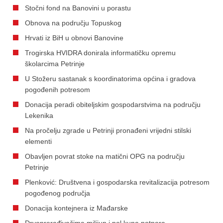
Stočni fond na Banovini u porastu
Obnova na području Topuskog
Hrvati iz BiH u obnovi Banovine
Trogirska HVIDRA donirala informatičku opremu
školarcima Petrinje
U Stožeru sastanak s koordinatorima općina i gradova
pogođenih potresom
Donacija peradi obiteljskim gospodarstvima na području
Lekenika
Na pročelju zgrade u Petrinji pronađeni vrijedni stilski
elementi
Obavljen povrat stoke na matični OPG na području
Petrinje
Plenković: Društvena i gospodarska revitalizacija potresom
pogođenog područja
Donacija kontejnera iz Mađarske
Drvoprerađivačima milijun i pol kuna potpora