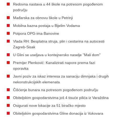
Redovna nastava u 44 škole na potresom pogođenom
području
Mađarska za obnovu škole u Petrinji
Mobilna bazna postaja u Bijelim Vodama
Potpora OPG-ima Banovine
Vlada RH: Besplatna struja, plin i cestarina na autocesti
Zagreb-Sisak
U Glini se useljava u kontejnersko naselje "Mali dom"
Premijer Plenković: Kanalizirati napore prema fazi
oporavka
Javni poziv za iskaz interesa za sanaciju dimnjaka i drugih
nekonstrukcijskih elemenata
Čišćenje bunara na potresom pogođenom području
Obiteljskim gospodarstvima još 4 tisuće pilića iz Varaždina
Osigurati nove lokacije za 51 biračko mjesto
Obiteljskim gospodarstvima Gline donacija iz Vukovara