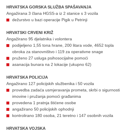
HRVATSKA GORSKA SLUŽBA SPAŠAVANJA
Angažirana 3 člana HGSS-a iz 2 stanice s 3 vozila
dežurstvo u bazi operacije Pigik u Petrinji
HRVATSKI CRVENI KRIŽ
Angažirano 95 djelatnika i volontera
podijeljeno 1,55 tona hrane, 200 litara vode, 4652 topla
obroka za stanovništvo i 119 za operativne snage
pruženo 27 usluga psihosocijalne pomoći
asanacija bunara na 2 lokacije (ukupno 62)
HRVATSKA POLICIJA
Angažirano 127 policijskih službenika i 50 vozila
provedba zadaća usmjeravanja prometa, skrbi o sigurnosti
imovine i pružanja pomoći građanima
provedena 1 pratnja štićene osobe
angažirano 50 policijskih ophodnji
kontrolirano 180 osoba, 21 teretno i 147 osobnih vozila
HRVATSKA VOJSKA