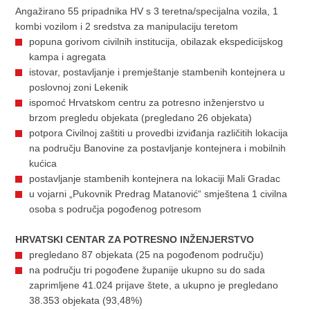
Angažirano 55 pripadnika HV s 3 teretna/specijalna vozila, 1
kombi vozilom i 2 sredstva za manipulaciju teretom
popuna gorivom civilnih institucija, obilazak ekspedicijskog
kampa i agregata
istovar, postavljanje i premještanje stambenih kontejnera u
poslovnoj zoni Lekenik
ispomoć Hrvatskom centru za potresno inženjerstvo u
brzom pregledu objekata (pregledano 26 objekata)
potpora Civilnoj zaštiti u provedbi izviđanja različitih lokacija
na području Banovine za postavljanje kontejnera i mobilnih
kućica
postavljanje stambenih kontejnera na lokaciji Mali Gradac
u vojarni „Pukovnik Predrag Matanović“ smještena 1 civilna
osoba s područja pogođenog potresom
HRVATSKI CENTAR ZA POTRESNO INŽENJERSTVO
pregledano 87 objekata (25 na pogođenom području)
na području tri pogođene županije ukupno su do sada
zaprimljene 41.024 prijave štete, a ukupno je pregledano
38.353 objekata (93,48%)