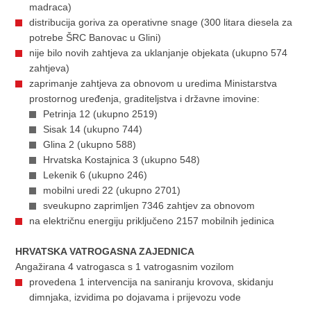
madraca)
distribucija goriva za operativne snage (300 litara diesela za
potrebe ŠRC Banovac u Glini)
nije bilo novih zahtjeva za uklanjanje objekata (ukupno 574
zahtjeva)
zaprimanje zahtjeva za obnovom u uredima Ministarstva
prostornog uređenja, graditeljstva i državne imovine:
Petrinja 12 (ukupno 2519)
Sisak 14 (ukupno 744)
Glina 2 (ukupno 588)
Hrvatska Kostajnica 3 (ukupno 548)
Lekenik 6 (ukupno 246)
mobilni uredi 22 (ukupno 2701)
sveukupno zaprimljen 7346 zahtjev za obnovom
na električnu energiju priključeno 2157 mobilnih jedinica
HRVATSKA VATROGASNA ZAJEDNICA
Angažirana 4 vatrogasca s 1 vatrogasnim vozilom
provedena 1 intervencija na saniranju krovova, skidanju
dimnjaka, izvidima po dojavama i prijevozu vode