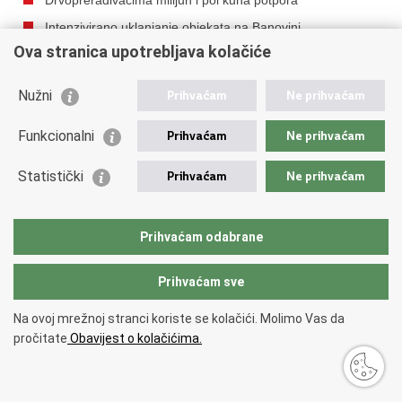
Intenzivirano uklanjanje objekata na Banovini
Ova stranica upotrebljava kolačiće
Potpora stočarima na području Banovine
Osnovana Svinjogojska zadruga Glina
Nužni
Prihvaćam
Ne prihvaćam
Stožer za otklanjanje posljedica potresa u Hrvatskoj
Kostajnici
Funkcionalni
Prihvaćam
Ne prihvaćam
Besplatno cijepljenje i liječenje životinja na potresom
pogođenim područjima
Statistički
Prihvaćam
Ne prihvaćam
Upute za građane Banovine kojima su zgrade oštećene
potresom
Prihvaćam odabrane
Crveni križ počinje s podjelom novčane pomoći
pogođenima potresom
Prihvaćam sve
I dalje besplatna cestarina na autocesti Zagreb-Sisak
Na ovoj mrežnoj stranci koriste se kolačići. Molimo Vas da
Mikro poduzetnicima iz Sisačko-moslavačke županije do
pročitate
Obavijest o kolačićima.
30.000 kuna za saniranje posljedica potresa
Nacionalna naknada za starije stanovnike Banovine
Novi potresi na petrinjskom području povećali broj rupa