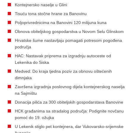
Kontejnersko naselje u Glini
Tisuću tona stočne hrane za Banovinu
Poljoprivrednicima na Banovini 120 milijuna kuna
Obnova obiteljskog gospodarstva u Novom Selu Glinskom
Hrvatske šume nastavljaju pomagati potresom pogođena
područja
HAC: Nastavak priprema za izgradnju autoceste od
Lekenika do Siska
Medved: Do kraja tjedna poziv za obnovu oštećenih
dimnjaka
Završena izgradnja poslovnog dijela kontejnerskog naselja
na Sajmištu
Donacija pilića za 300 obiteljskih gospodarstava Banovine
HCK građanima sa stradalog područja: Podignite novčanu
pomoć do 19. ožujka
U Lekenik stiglo pet kontejnera, dar Vukovarsko-srijemske
županije