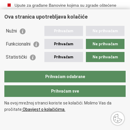
Upute za građane Banovine kojima su zgrade oštećene
potresom
Ova stranica upotrebljava kolačiće
Crveni križ počinje s podjelom novčane pomoći
pogođenima potresom
Nužni
Prihvaćam
Ne prihvaćam
I dalje besplatna cestarina na autocesti Zagreb-Sisak
Funkcionalni
Prihvaćam
Ne prihvaćam
Mikro poduzetnicima iz Sisačko-moslavačke županije do
30.000 kuna za saniranje posljedica potresa
Statistički
Prihvaćam
Ne prihvaćam
Nacionalna naknada za starije stanovnike Banovine
Novi potresi na petrinjskom području povećali broj rupa
Stožer poziva nezaposlene i umirovljene inženjere na
Prihvaćam odabrane
Banovinu
Prihvaćam sve
Ministri Ćorić i Aladrović u Sisku pozvali poduzetnike da
iskoriste mjere za pomoć
Na ovoj mrežnoj stranci koriste se kolačići. Molimo Vas da
U Mečenčanima 88 urušnih vrtača
pročitate
Obavijest o kolačićima.
Aktivnosti Stožera za otklanjanje posljedica potresa
Dovršetak autoceste Zagreb-Sisak za dvije i pol godine