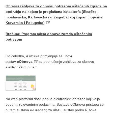
Obrasci zahtjeva za obnovu potresom oštećenih zgrada na
području na kojem je proglašena katastrofa (Sisačko-
moslavačka, Karlovačka i u Zagrebačkoj županiji općine
Kravarsko i Pokupsko)
Brošura: Program mjera obnove zgrada oštećenim
potresom
Od četvrtka, 4.ožujka primjenjuje se i novi
sustav
eObnova
za podnošenje zahtjeva za obnovu
elektroničkim putem.
Na web-platformi dostupan je elektronički obrazac koji valja
popuniti relevantnim podacima. Sustavu eObnova pristupa se
putem sustava e-Građani; za ulaz u sustav preko NIAS-a