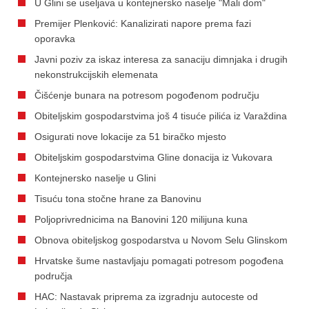
U Glini se useljava u kontejnersko naselje "Mali dom"
Premijer Plenković: Kanalizirati napore prema fazi
oporavka
Javni poziv za iskaz interesa za sanaciju dimnjaka i drugih
nekonstrukcijskih elemenata
Čišćenje bunara na potresom pogođenom području
Obiteljskim gospodarstvima još 4 tisuće pilića iz Varaždina
Osigurati nove lokacije za 51 biračko mjesto
Obiteljskim gospodarstvima Gline donacija iz Vukovara
Kontejnersko naselje u Glini
Tisuću tona stočne hrane za Banovinu
Poljoprivrednicima na Banovini 120 milijuna kuna
Obnova obiteljskog gospodarstva u Novom Selu Glinskom
Hrvatske šume nastavljaju pomagati potresom pogođena
područja
HAC: Nastavak priprema za izgradnju autoceste od