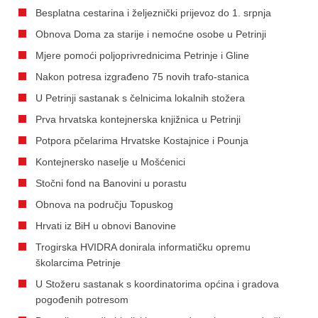
Besplatna cestarina i željeznički prijevoz do 1. srpnja
Obnova Doma za starije i nemoćne osobe u Petrinji
Mjere pomoći poljoprivrednicima Petrinje i Gline
Nakon potresa izgrađeno 75 novih trafo-stanica
U Petrinji sastanak s čelnicima lokalnih stožera
Prva hrvatska kontejnerska knjižnica u Petrinji
Potpora pčelarima Hrvatske Kostajnice i Pounja
Kontejnersko naselje u Mošćenici
Stočni fond na Banovini u porastu
Obnova na području Topuskog
Hrvati iz BiH u obnovi Banovine
Trogirska HVIDRA donirala informatičku opremu
školarcima Petrinje
U Stožeru sastanak s koordinatorima općina i gradova
pogođenih potresom