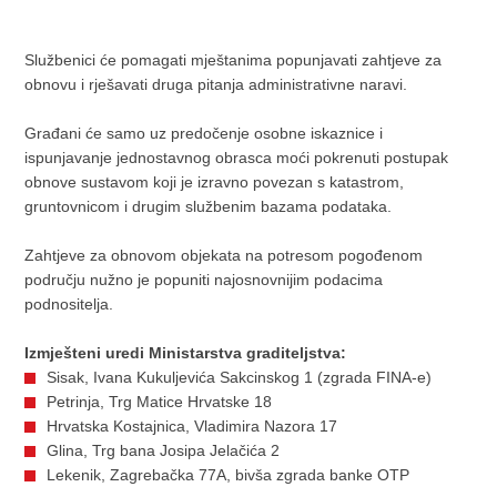
Službenici će pomagati mještanima popunjavati zahtjeve za
obnovu i rješavati druga pitanja administrativne naravi.
Građani će samo uz predočenje osobne iskaznice i
ispunjavanje jednostavnog obrasca moći pokrenuti postupak
obnove sustavom koji je izravno povezan s katastrom,
gruntovnicom i drugim službenim bazama podataka.
Zahtjeve za obnovom objekata na potresom pogođenom
području nužno je popuniti najosnovnijim podacima
podnositelja.
Izmješteni uredi Ministarstva graditeljstva:
Sisak, Ivana Kukuljevića Sakcinskog 1 (zgrada FINA-e)
Petrinja, Trg Matice Hrvatske 18
Hrvatska Kostajnica, Vladimira Nazora 17
Glina, Trg bana Josipa Jelačića 2
Lekenik, Zagrebačka 77A, bivša zgrada banke OTP