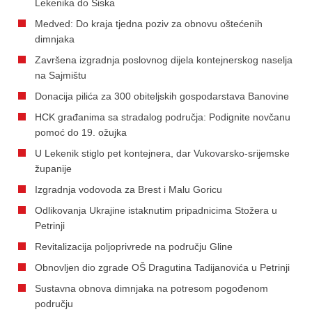
Lekenika do Siska
Medved: Do kraja tjedna poziv za obnovu oštećenih
dimnjaka
Završena izgradnja poslovnog dijela kontejnerskog naselja
na Sajmištu
Donacija pilića za 300 obiteljskih gospodarstava Banovine
HCK građanima sa stradalog područja: Podignite novčanu
pomoć do 19. ožujka
U Lekenik stiglo pet kontejnera, dar Vukovarsko-srijemske
županije
Izgradnja vodovoda za Brest i Malu Goricu
Odlikovanja Ukrajine istaknutim pripadnicima Stožera u
Petrinji
Revitalizacija poljoprivrede na području Gline
Obnovljen dio zgrade OŠ Dragutina Tadijanovića u Petrinji
Sustavna obnova dimnjaka na potresom pogođenom
području