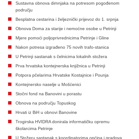
Sustavna obnova dimnjaka na potresom pogođenom
području
Besplatna cestarina i željeznički prijevoz do 1. srpnja
Obnova Doma za starije i nemoćne osobe u Petrinji
Mjere pomoći poljoprivrednicima Petrinje i Gline
Nakon potresa izgrađeno 75 novih trafo-stanica
U Petrinji sastanak s čelnicima lokalnih stožera
Prva hrvatska kontejnerska knjižnica u Petrinji
Potpora pčelarima Hrvatske Kostajnice i Pounja
Kontejnersko naselje u Mošćenici
Stočni fond na Banovini u porastu
Obnova na području Topuskog
Hrvati iz BiH u obnovi Banovine
Trogirska HVIDRA donirala informatičku opremu
školarcima Petrinje
U Stožeru sastanak s koordinatorima općina i gradova