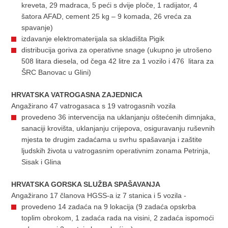
kreveta, 29 madraca, 5 peći s dvije ploče, 1 radijator, 4
šatora AFAD, cement 25 kg – 9 komada, 26 vreća za
spavanje)
izdavanje elektromaterijala sa skladišta Pigik
distribucija goriva za operativne snage (ukupno je utrošeno
508 litara diesela, od čega 42 litre za 1 vozilo i 476 litara za
ŠRC Banovac u Glini)
HRVATSKA VATROGASNA ZAJEDNICA
Angažirano 47 vatrogasaca s 19 vatrogasnih vozila
provedeno 36 intervencija na uklanjanju oštećenih dimnjaka,
sanaciji krovišta, uklanjanju crijepova, osiguravanju ruševnih
mjesta te drugim zadaćama u svrhu spašavanja i zaštite
ljudskih života u vatrogasnim operativnim zonama Petrinja,
Sisak i Glina
HRVATSKA GORSKA SLUŽBA SPAŠAVANJA
Angažirano 17 članova HGSS-a iz 7 stanica i 5 vozila -
provedeno 14 zadaća na 9 lokacija (9 zadaća opskrba
toplim obrokom, 1 zadaća rada na visini, 2 zadaća ispomoći