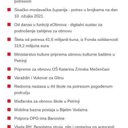
potresom
Sisačko-moslavačka županija - potres u brojkama na dan
10. ožujka 2021.
Od danas u funkciji eObnova - digitalni sustav za
podnošenje zahtjeva za obnovu
Šteta od potresa 41,6 milijardi kuna; iz Fonda solidarnosti
319,2 milijuna eura
Ministarstvo kulture priprema obnovu kulturne baštine u
Petrinji
Pripreme za obnovu OŠ Katarina Zrinska Mečenčani
Varaždin i Vukovar za Glinu
Redovna nastava u 44 škole na potresom pogođenom
području
Mađarska za obnovu škole u Petrinji
Mobilna bazna postaja u Bijelim Vodama
Potpora OPG-ima Banovine
Vlada RH: Besplatna struja, plin i cestarina na autocesti