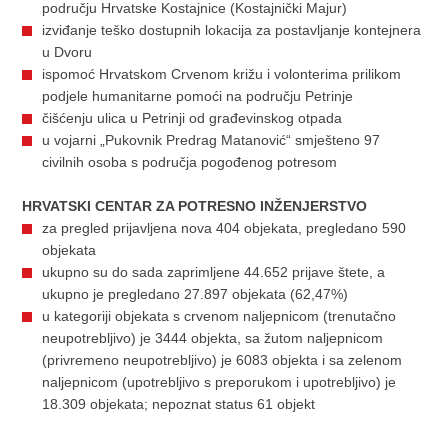
području Hrvatske Kostajnice (Kostajnički Majur)
izviđanje teško dostupnih lokacija za postavljanje kontejnera
u Dvoru
ispomoć Hrvatskom Crvenom križu i volonterima prilikom
podjele humanitarne pomoći na području Petrinje
čišćenju ulica u Petrinji od građevinskog otpada
u vojarni „Pukovnik Predrag Matanović“ smješteno 97
civilnih osoba s područja pogođenog potresom
HRVATSKI CENTAR ZA POTRESNO INŽENJERSTVO
za pregled prijavljena nova 404 objekata, pregledano 590
objekata
ukupno su do sada zaprimljene 44.652 prijave štete, a
ukupno je pregledano 27.897 objekata (62,47%)
u kategoriji objekata s crvenom naljepnicom (trenutačno
neupotrebljivo) je 3444 objekta, sa žutom naljepnicom
(privremeno neupotrebljivo) je 6083 objekta i sa zelenom
naljepnicom (upotrebljivo s preporukom i upotrebljivo) je
18.309 objekata; nepoznat status 61 objekt