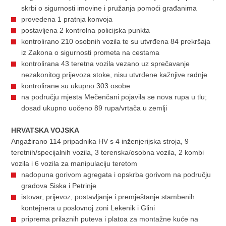
skrbi o sigurnosti imovine i pružanja pomoći građanima
provedena 1 pratnja konvoja
postavljena 2 kontrolna policijska punkta
kontrolirano 210 osobnih vozila te su utvrđena 84 prekršaja
iz Zakona o sigurnosti prometa na cestama
kontrolirana 43 teretna vozila vezano uz sprečavanje
nezakonitog prijevoza stoke, nisu utvrđene kažnjive radnje
kontrolirane su ukupno 303 osobe
na području mjesta Mečenčani pojavila se nova rupa u tlu;
dosad ukupno uočeno 89 rupa/vrtača u zemlji
HRVATSKA VOJSKA
Angažirano 114 pripadnika HV s 4 inženjerijska stroja, 9
teretnih/specijalnih vozila, 3 terenska/osobna vozila, 2 kombi
vozila i 6 vozila za manipulaciju teretom
nadopuna gorivom agregata i opskrba gorivom na području
gradova Siska i Petrinje
istovar, prijevoz, postavljanje i premještanje stambenih
kontejnera u poslovnoj zoni Lekenik i Glini
priprema prilaznih puteva i platoa za montažne kuće na