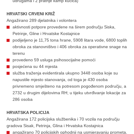
udrugama i 2 pratnje kamp kućica)
HRVATSKI CRVENI KRIŽ
Angažirano 289 djelatnika i volontera
aktivnosti potpore provedene na širem području Siska,
Petrinje, Gline i Hrvatske Kostajnice
podijeljeno je 11,75 tona hrane, 5908 litara vode, 6800 toplih
obroka za stanovništvo i 406 obroka za operativne snage na
terenu
provedeno 59 usluga psihosocijalne pomoći
posjećena su 44 mjesta
služba traženja evidentirala ukupno 3448 osoba koje su
napustile mjesto stanovanja, od toga je 430 osoba
privremeno smješteno na potresom pogođenom području, a
2732 u drugim dijelovima RH; u tijeku utvrđivanje lokacije za
286 osoba
HRVATSKA POLICIJA
Angažirana 172 policijska službenika i 70 vozila na području
gradova Sisak, Petrinja, Glina i Hrvatska Kostajnica
angažirano 70 policijskih ophodnji na usmjeravanju prometa,