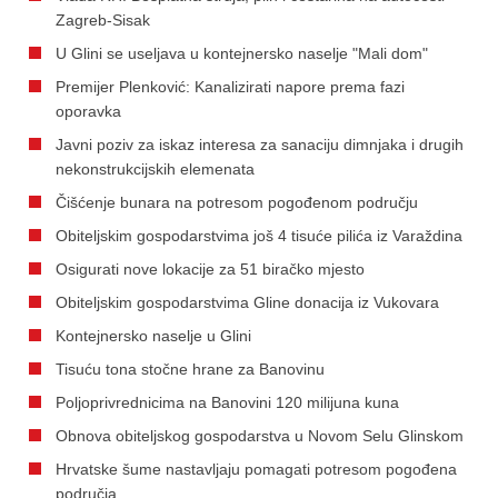
Zagreb-Sisak
U Glini se useljava u kontejnersko naselje "Mali dom"
Premijer Plenković: Kanalizirati napore prema fazi
oporavka
Javni poziv za iskaz interesa za sanaciju dimnjaka i drugih
nekonstrukcijskih elemenata
Čišćenje bunara na potresom pogođenom području
Obiteljskim gospodarstvima još 4 tisuće pilića iz Varaždina
Osigurati nove lokacije za 51 biračko mjesto
Obiteljskim gospodarstvima Gline donacija iz Vukovara
Kontejnersko naselje u Glini
Tisuću tona stočne hrane za Banovinu
Poljoprivrednicima na Banovini 120 milijuna kuna
Obnova obiteljskog gospodarstva u Novom Selu Glinskom
Hrvatske šume nastavljaju pomagati potresom pogođena
područja