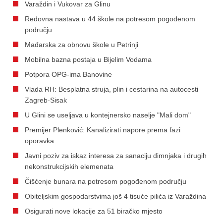
Varaždin i Vukovar za Glinu
Redovna nastava u 44 škole na potresom pogođenom
području
Mađarska za obnovu škole u Petrinji
Mobilna bazna postaja u Bijelim Vodama
Potpora OPG-ima Banovine
Vlada RH: Besplatna struja, plin i cestarina na autocesti
Zagreb-Sisak
U Glini se useljava u kontejnersko naselje "Mali dom"
Premijer Plenković: Kanalizirati napore prema fazi
oporavka
Javni poziv za iskaz interesa za sanaciju dimnjaka i drugih
nekonstrukcijskih elemenata
Čišćenje bunara na potresom pogođenom području
Obiteljskim gospodarstvima još 4 tisuće pilića iz Varaždina
Osigurati nove lokacije za 51 biračko mjesto