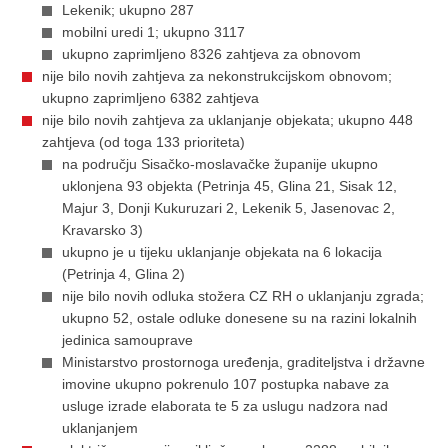
Lekenik; ukupno 287
mobilni uredi 1; ukupno 3117
ukupno zaprimljeno 8326 zahtjeva za obnovom
nije bilo novih zahtjeva za nekonstrukcijskom obnovom;
ukupno zaprimljeno 6382 zahtjeva
nije bilo novih zahtjeva za uklanjanje objekata; ukupno 448
zahtjeva (od toga 133 prioriteta)
na području Sisačko-moslavačke županije ukupno
uklonjena 93 objekta (Petrinja 45, Glina 21, Sisak 12,
Majur 3, Donji Kukuruzari 2, Lekenik 5, Jasenovac 2,
Kravarsko 3)
ukupno je u tijeku uklanjanje objekata na 6 lokacija
(Petrinja 4, Glina 2)
nije bilo novih odluka stožera CZ RH o uklanjanju zgrada;
ukupno 52, ostale odluke donesene su na razini lokalnih
jedinica samouprave
Ministarstvo prostornoga uređenja, graditeljstva i državne
imovine ukupno pokrenulo 107 postupka nabave za
usluge izrade elaborata te 5 za uslugu nadzora nad
uklanjanjem