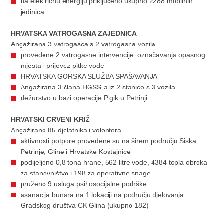
na električnu energiju priključeno ukupno 2288 mobilnih
jedinica
HRVATSKA VATROGASNA ZAJEDNICA
Angažirana 3 vatrogasca s 2 vatrogasna vozila
provedene 2 vatrogasne intervencije: označavanja opasnog
mjesta i prijevoz pitke vode
HRVATSKA GORSKA SLUŽBA SPAŠAVANJA
Angažirana 3 člana HGSS-a iz 2 stanice s 3 vozila
dežurstvo u bazi operacije Pigik u Petrinji
HRVATSKI CRVENI KRIŽ
Angažirano 85 djelatnika i volontera
aktivnosti potpore provedene su na širem području Siska,
Petrinje, Gline i Hrvatske Kostajnice
podijeljeno 0,8 tona hrane, 562 litre vode, 4384 topla obroka
za stanovništvo i 198 za operativne snage
pruženo 9 usluga psihosocijalne podrške
asanacija bunara na 1 lokaciji na području djelovanja
Gradskog društva CK Glina (ukupno 182)