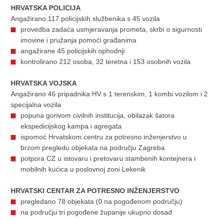
HRVATSKA POLICIJA
Angažirano 117 policijskih službenika s 45 vozila
provedba zadaća usmjeravanja prometa, skrbi o sigurnosti
imovine i pružanja pomoći građanima
angažirane 45 policijskih ophodnji
kontrolirano 212 osoba, 32 teretna i 153 osobnih vozila
HRVATSKA VOJSKA
Angažirano 46 pripadnika HV s 1 terenskim, 1 kombi vozilom i 2
specijalna vozila
popuna gorivom civilnih institucija, obilazak šatora
ekspedicijskog kampa i agregata
ispomoć Hrvatskom centru za potresno inženjerstvo u
brzom pregledu objekata na području Zagreba
potpora CZ u istovaru i pretovaru stambenih kontejnera i
mobilnih kućica u poslovnoj zoni Lekenik
HRVATSKI CENTAR ZA POTRESNO INŽENJERSTVO
pregledano 78 objekata (0 na pogođenom području)
na području tri pogođene županije ukupno dosad