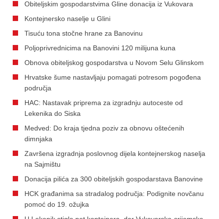
Obiteljskim gospodarstvima Gline donacija iz Vukovara
Kontejnersko naselje u Glini
Tisuću tona stočne hrane za Banovinu
Poljoprivrednicima na Banovini 120 milijuna kuna
Obnova obiteljskog gospodarstva u Novom Selu Glinskom
Hrvatske šume nastavljaju pomagati potresom pogođena
područja
HAC: Nastavak priprema za izgradnju autoceste od
Lekenika do Siska
Medved: Do kraja tjedna poziv za obnovu oštećenih
dimnjaka
Završena izgradnja poslovnog dijela kontejnerskog naselja
na Sajmištu
Donacija pilića za 300 obiteljskih gospodarstava Banovine
HCK građanima sa stradalog područja: Podignite novčanu
pomoć do 19. ožujka
U Lekenik stiglo pet kontejnera, dar Vukovarsko-srijemske