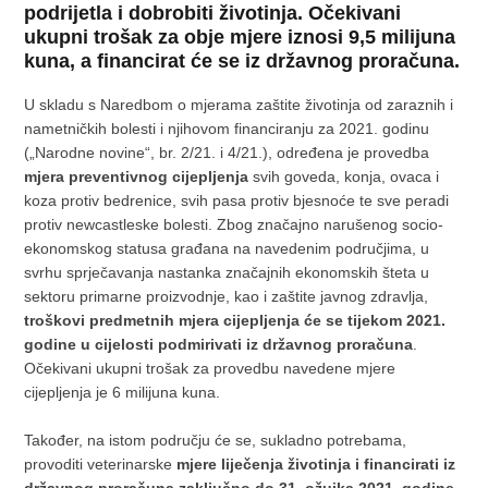
podrijetla i dobrobiti životinja. Očekivani
ukupni trošak za obje mjere iznosi 9,5 milijuna
kuna, a financirat će se iz državnog proračuna.
U skladu s Naredbom o mjerama zaštite životinja od zaraznih i
nametničkih bolesti i njihovom financiranju za 2021. godinu
(„Narodne novine“, br. 2/21. i 4/21.), određena je provedba
mjera preventivnog cijepljenja
svih goveda, konja, ovaca i
koza protiv bedrenice, svih pasa protiv bjesnoće te sve peradi
protiv newcastleske bolesti. Zbog značajno narušenog socio-
ekonomskog statusa građana na navedenim područjima, u
svrhu sprječavanja nastanka značajnih ekonomskih šteta u
sektoru primarne proizvodnje, kao i zaštite javnog zdravlja,
troškovi predmetnih mjera cijepljenja će se tijekom 2021.
godine u cijelosti podmirivati iz državnog proračuna
.
Očekivani ukupni trošak za provedbu navedene mjere
cijepljenja je 6 milijuna kuna.
Također, na istom području će se, sukladno potrebama,
provoditi veterinarske
mjere liječenja životinja i financirati iz
državnog proračuna zaključno do 31. ožujka 2021. godine
,