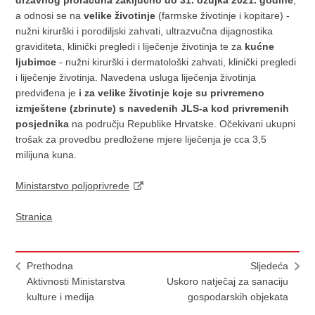
a odnosi se na
velike životinje
(farmske životinje i kopitare) -
nužni kirurški i porodiljski zahvati, ultrazvučna dijagnostika
graviditeta, klinički pregledi i liječenje životinja te za
kućne
ljubimce
- nužni kirurški i dermatološki zahvati, klinički pregledi
i liječenje životinja. Navedena usluga liječenja životinja
predviđena je
i za velike životinje koje su privremeno
izmještene (zbrinute) s navedenih JLS-a kod privremenih
posjednika
na području Republike Hrvatske. Očekivani ukupni
trošak za provedbu predložene mjere liječenja je cca 3,5
milijuna kuna.
Ministarstvo poljoprivrede
Stranica
Prethodna
Sljedeća
Aktivnosti Ministarstva
Uskoro natječaj za sanaciju
kulture i medija
gospodarskih objekata