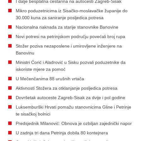
I dalje besplatna cestarina na autocesti Zagreb-Sisak
Mikro poduzetnicima iz Sisačko-moslavačke županije do
30.000 kuna za saniranje posljedica potresa
Nacionalna naknada za starije stanovnike Banovine
Novi potresi na petrinjskom području povećali broj rupa
Stožer poziva nezaposlene i umirovljene inženjere na
Banovinu
Ministri Ćorić i Aladrović u Sisku pozvali poduzetnike da
iskoriste mjere za pomoć
U Mečenčanima 88 urušnih vrtača
Aktivnosti Stožera za otklanjanje posljedica potresa
Dovršetak autoceste Zagreb-Sisak za dvije i pol godine
Luksemburški Hrvati pomažu stanovnicima Gline i Petrinje
te sisačkoj bolnici
Predsjednik Milanović: Obnova je ozbiljan zajednički napor
U zadnja tri dana Petrinja dobila 80 kontejnera