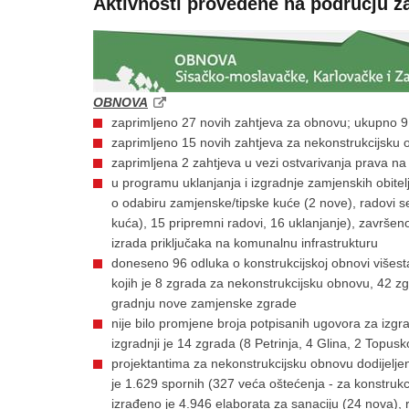
Aktivnosti provedene na području za
OBNOVA
zaprimljeno 27 novih zahtjeva za obnovu; ukupno 
zaprimljeno 15 novih zahtjeva za nekonstrukcijsku
zaprimljena 2 zahtjeva u vezi ostvarivanja prava 
u programu uklanjanja i izgradnje zamjenskih obitelj
o odabiru zamjenske/tipske kuće (2 nove), radovi s
kuća), 15 pripremni radovi, 16 uklanjanje), završen
izrada priključaka na komunalnu infrastrukturu
doneseno 96 odluka o konstrukcijskoj obnovi višesta
kojih je 8 zgrada za nekonstrukcijsku obnovu, 42 zg
gradnju nove zamjenske zgrade
nije bilo promjene broja potpisanih ugovora za izg
izgradnji je 14 zgrada (8 Petrinja, 4 Glina, 2 Topusk
projektantima za nekonstrukcijsku obnovu dodijeljen
je 1.629 spornih (327 veća oštećenja - za konstrukc
izrađeno je 4.946 elaborata za sanaciju (24 nova), 