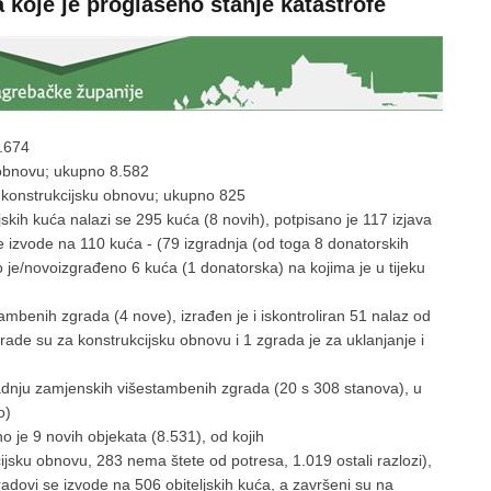
 koje je proglašeno stanje katastrofe
9.674
 obnovu; ukupno 8.582
na konstrukcijsku obnovu; ukupno 825
skih kuća nalazi se 295 kuća (8 novih), potpisano je 117 izjava
e izvode na 110 kuća - (79 izgradnja (od toga 8 donatorskih
o je/novoizgrađeno 6 kuća (1 donatorska) na kojima je u tijeku
mbenih zgrada (4 nove), izrađen je i iskontroliran 51 nalaz od
rade su za konstrukcijsku obnovu i 1 zgrada je za uklanjanje i
radnju zamjenskih višestambenih zgrada (20 s 308 stanova), u
o)
o je 9 novih objekata (8.531), od kojih
ijsku obnovu, 283 nema štete od potresa, 1.019 ostali razlozi),
radovi se izvode na 506 obiteljskih kuća, a završeni su na