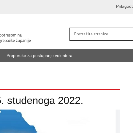
Prilagod
Preporuke za postupanje volontera
5. studenoga 2022.