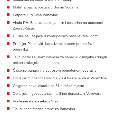
Mobilna bazna postaja u Bijelim Vodama
Potpora OPG-ima Banovine
Vlada RH: Besplatna struja, plin i cestarina na autocesti
Zagreb-Sisak
U Glini se useljava u kontejnersko naselje "Mali dom"
Premijer Plenković: Kanalizirati napore prema fazi
oporavka
Javni poziv za iskaz interesa za sanaciju dimnjaka i drugih
nekonstrukcijskih elemenata
Čišćenje bunara na potresom pogođenom području
Obiteljskim gospodarstvima još 4 tisuće pilića iz Varaždina
Osigurati nove lokacije za 51 biračko mjesto
Obiteljskim gospodarstvima Gline donacija iz Vukovara
Kontejnersko naselje u Glini
Tisuću tona stočne hrane za Banovinu