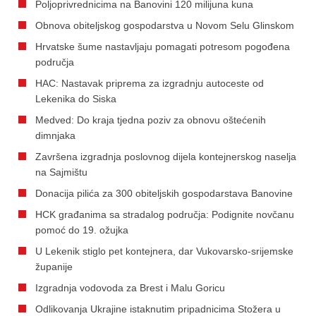
Poljoprivrednicima na Banovini 120 milijuna kuna
Obnova obiteljskog gospodarstva u Novom Selu Glinskom
Hrvatske šume nastavljaju pomagati potresom pogođena
područja
HAC: Nastavak priprema za izgradnju autoceste od
Lekenika do Siska
Medved: Do kraja tjedna poziv za obnovu oštećenih
dimnjaka
Završena izgradnja poslovnog dijela kontejnerskog naselja
na Sajmištu
Donacija pilića za 300 obiteljskih gospodarstava Banovine
HCK građanima sa stradalog područja: Podignite novčanu
pomoć do 19. ožujka
U Lekenik stiglo pet kontejnera, dar Vukovarsko-srijemske
županije
Izgradnja vodovoda za Brest i Malu Goricu
Odlikovanja Ukrajine istaknutim pripadnicima Stožera u