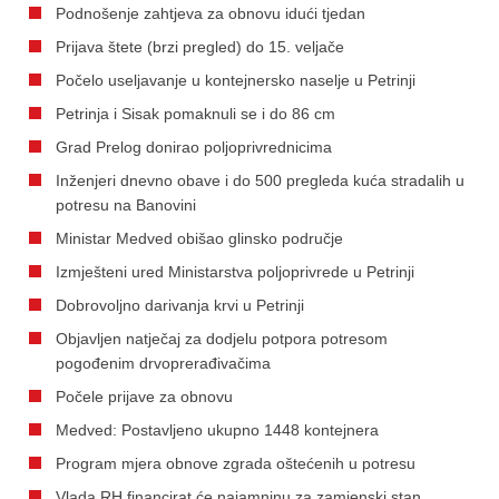
Podnošenje zahtjeva za obnovu idući tjedan
Prijava štete (brzi pregled) do 15. veljače
Počelo useljavanje u kontejnersko naselje u Petrinji
Petrinja i Sisak pomaknuli se i do 86 cm
Grad Prelog donirao poljoprivrednicima
Inženjeri dnevno obave i do 500 pregleda kuća stradalih u
potresu na Banovini
Ministar Medved obišao glinsko područje
Izmješteni ured Ministarstva poljoprivrede u Petrinji
Dobrovoljno darivanja krvi u Petrinji
Objavljen natječaj za dodjelu potpora potresom
pogođenim drvoprerađivačima
Počele prijave za obnovu
Medved: Postavljeno ukupno 1448 kontejnera
Program mjera obnove zgrada oštećenih u potresu
Vlada RH financirat će najamninu za zamjenski stan