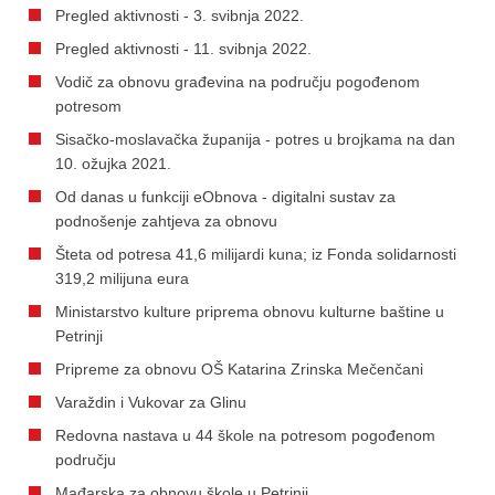
Pregled aktivnosti - 3. svibnja 2022.
Pregled aktivnosti - 11. svibnja 2022.
Vodič za obnovu građevina na području pogođenom
potresom
Sisačko-moslavačka županija - potres u brojkama na dan
10. ožujka 2021.
Od danas u funkciji eObnova - digitalni sustav za
podnošenje zahtjeva za obnovu
Šteta od potresa 41,6 milijardi kuna; iz Fonda solidarnosti
319,2 milijuna eura
Ministarstvo kulture priprema obnovu kulturne baštine u
Petrinji
Pripreme za obnovu OŠ Katarina Zrinska Mečenčani
Varaždin i Vukovar za Glinu
Redovna nastava u 44 škole na potresom pogođenom
području
Mađarska za obnovu škole u Petrinji