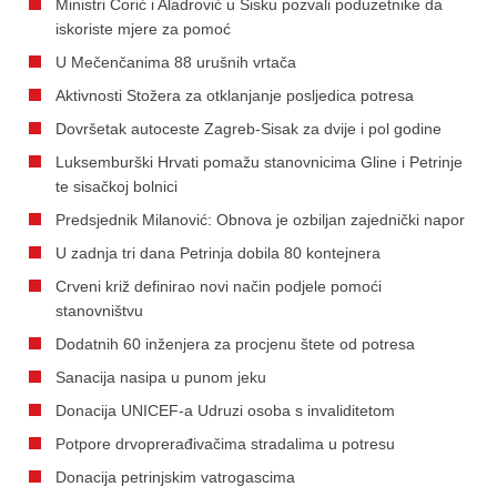
Ministri Ćorić i Aladrović u Sisku pozvali poduzetnike da
iskoriste mjere za pomoć
U Mečenčanima 88 urušnih vrtača
Aktivnosti Stožera za otklanjanje posljedica potresa
Dovršetak autoceste Zagreb-Sisak za dvije i pol godine
Luksemburški Hrvati pomažu stanovnicima Gline i Petrinje
te sisačkoj bolnici
Predsjednik Milanović: Obnova je ozbiljan zajednički napor
U zadnja tri dana Petrinja dobila 80 kontejnera
Crveni križ definirao novi način podjele pomoći
stanovništvu
Dodatnih 60 inženjera za procjenu štete od potresa
Sanacija nasipa u punom jeku
Donacija UNICEF-a Udruzi osoba s invaliditetom
Potpore drvoprerađivačima stradalima u potresu
Donacija petrinjskim vatrogascima