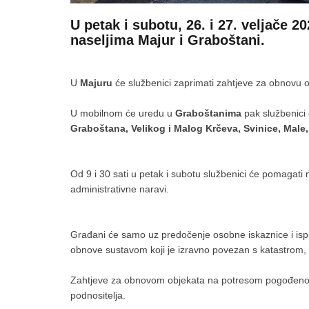
U petak i subotu, 26. i 27. veljače 2
naseljima Majur i Graboštani.
U
Majuru
će službenici zaprimati zahtjeve za obnovu 
U mobilnom će uredu u
Graboštanima
pak službenici 
Graboštana, Velikog i Malog Krčeva, Svinice, Male
Od 9 i 30 sati u petak i subotu službenici će pomagati 
administrativne naravi.
Građani će samo uz predočenje osobne iskaznice i is
obnove sustavom koji je izravno povezan s katastrom
Zahtjeve za obnovom objekata na potresom pogođenom
podnositelja.