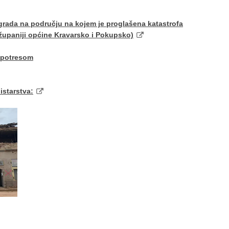
rada na području na kojem je proglašena katastrofa
županiji općine Kravarsko i Pokupsko)
 potresom
istarstva: