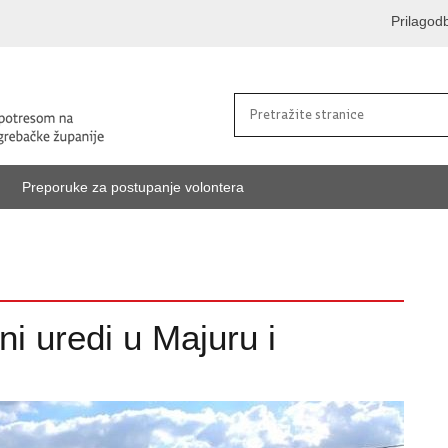
Prilagod
Preporuke za postupanje volontera
ni uredi u Majuru i