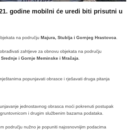
021. godine mobilni će uredi biti prisutni u
objekata na području
Majura, Stublja i Gornjeg Hrastovca
.
obrađivati zahtjeve za obnovu objekata na području
, Srednje i Gornje Meminske i Mračaja
.
mještanima popunjavati obrasce i rješavati druga pitanja
punjavanje jednostavnog obrasca moći pokrenuti postupak
, gruntovnicom i drugim službenim bazama podataka.
 području nužno je popuniti najosnovnijim podacima