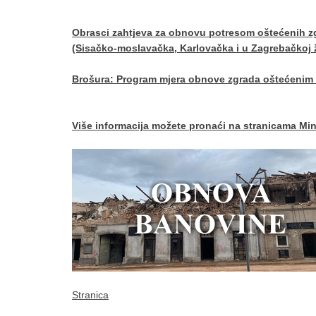
Obrasci zahtjeva za obnovu potresom oštećenih zg
(Sisačko-moslavačka, Karlovačka i u Zagrebačkoj 
Brošura: Program mjera obnove zgrada oštećenim
Više informacija možete pronaći na stranicama Min
Stranica