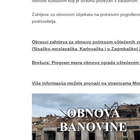
obnove sustavom koji je izravno povezan s katastrom
Zahtjeve za obnovom objekata na potresom pogođenom
podnositelja.
Obrasci zahtjeva za obnovu potresom oštećenih zg
(Sisačko-moslavačka, Karlovačka i u Zagrebačkoj 
Brošura: Program mjera obnove zgrada oštećenim
Više informacija možete pronaći na stranicama Min