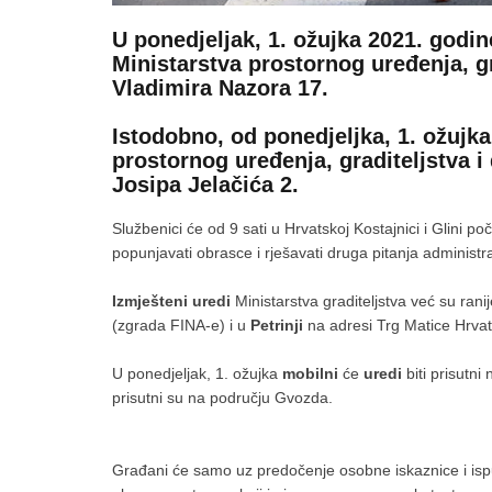
U ponedjeljak, 1. ožujka 2021. godin
Ministarstva prostornog uređenja, gr
Vladimira Nazora 17.
Istodobno, od ponedjeljka, 1. ožujka
prostornog uređenja, graditeljstva 
Josipa Jelačića 2.
Službenici će od 9 sati u Hrvatskoj Kostajnici i Glini 
popunjavati obrasce i rješavati druga pitanja administra
Izmješteni uredi
Ministarstva graditeljstva već su rani
(zgrada FINA-e) i u
Petrinji
na adresi Trg Matice Hrva
U ponedjeljak, 1. ožujka
mobilni
će
uredi
biti prisutn
prisutni su na području Gvozda.
Građani će samo uz predočenje osobne iskaznice i is