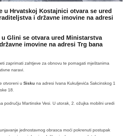
e u Hrvatskoj Kostajnici otvara se ured
aditeljstva i državne imovine na adresi
 u Glini se otvara ured Ministarstva
i državne imovine na adresi Trg bana
početi zaprimati zahtjeve za obnovu te pomagati mještanima
tivne naravi.
je otvoreni u
Sisku
na adresi Ivana Kukuljevića Sakcinskog 1
tske 18.
i na području Martinske Vesi. U utorak, 2. ožujka mobilni uredi
punjavanje jednostavnog obrasca moći pokrenuti postupak