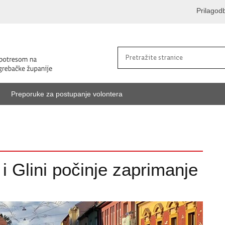
Prilagod
Preporuke za postupanje volontera
 i Glini počinje zaprimanje