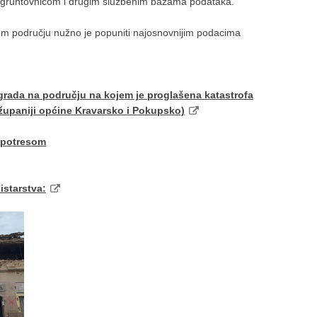
, gruntovnicom i drugim službenim bazama podataka.
 području nužno je popuniti najosnovnijim podacima
rada na području na kojem je proglašena katastrofa
županiji općine Kravarsko i Pokupsko)
 potresom
istarstva: