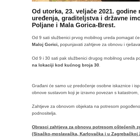
Od utorka, 23. veljače 2021. godine
uređenja, graditeljstva i državne im
Poljane i Mala Gorica-Brest.
Od 9 sati službenici prvog mobilnog ureda pomagat ć
Maloj Gorici,
popunjavati zahtjeve za obnovu i rješavat
Od 9 i 30 sati pak službenici drugog mobilnog ureda 
na lokaciji kod kućnog broja 30
.
Građani će samo uz predočenje osobne iskaznice i is
obnove sustavom koji je izravno povezan s katastrom
Zahtjeve za obnovom objekata na potresom pogođenom
podnositelja.
Obrasci zahtjeva za obnovu potresom oštećenih zg
(Sisačko-moslavačka, Karlovačka i u Zagrebačkoj 