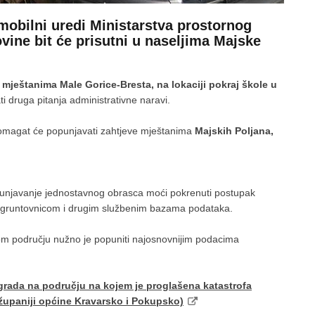
 mobilni uredi Ministarstva prostornog
ovine bit će prisutni u naseljima Majske
e
mještanima Male Gorice-Bresta, na lokaciji pokraj škole u
i druga pitanja administrativne naravi.
pomagat će popunjavati zahtjeve mještanima
Majskih Poljana,
punjavanje jednostavnog obrasca moći pokrenuti postupak
, gruntovnicom i drugim službenim bazama podataka.
 području nužno je popuniti najosnovnijim podacima
rada na području na kojem je proglašena katastrofa
županiji općine Kravarsko i Pokupsko)