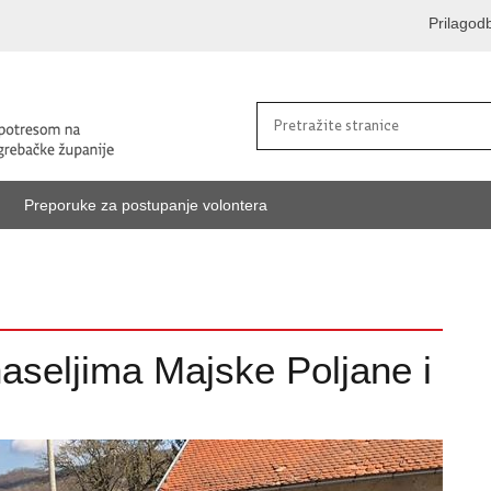
Prilagod
Preporuke za postupanje volontera
naseljima Majske Poljane i