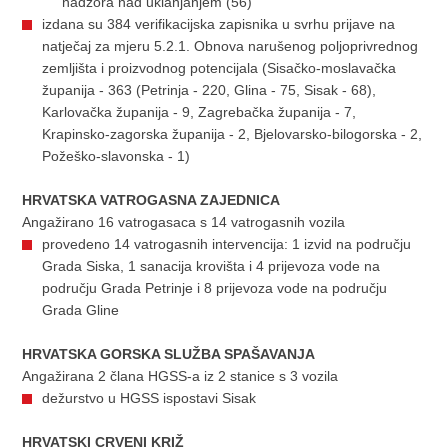
nadzora nad uklanjanjem (56)
izdana su 384 verifikacijska zapisnika u svrhu prijave na
natječaj za mjeru 5.2.1. Obnova narušenog poljoprivrednog
zemljišta i proizvodnog potencijala (Sisačko-moslavačka
županija - 363 (Petrinja - 220, Glina - 75, Sisak - 68),
Karlovačka županija - 9, Zagrebačka županija - 7,
Krapinsko-zagorska županija - 2, Bjelovarsko-bilogorska - 2,
Požeško-slavonska - 1)
HRVATSKA VATROGASNA ZAJEDNICA
Angažirano 16 vatrogasaca s 14 vatrogasnih vozila
provedeno 14 vatrogasnih intervencija: 1 izvid na području
Grada Siska, 1 sanacija krovišta i 4 prijevoza vode na
području Grada Petrinje i 8 prijevoza vode na području
Grada Gline
HRVATSKA GORSKA SLUŽBA SPAŠAVANJA
Angažirana 2 člana HGSS-a iz 2 stanice s 3 vozila
dežurstvo u HGSS ispostavi Sisak
HRVATSKI CRVENI KRIŽ