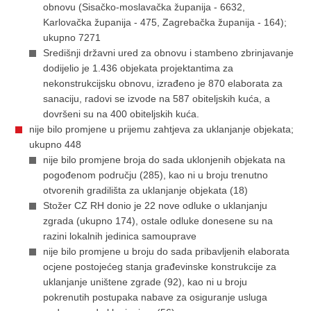
obnovu (Sisačko-moslavačka županija - 6632,
Karlovačka županija - 475, Zagrebačka županija - 164);
ukupno 7271
Središnji državni ured za obnovu i stambeno zbrinjavanje
dodijelio je 1.436 objekata projektantima za
nekonstrukcijsku obnovu, izrađeno je 870 elaborata za
sanaciju, radovi se izvode na 587 obiteljskih kuća, a
dovršeni su na 400 obiteljskih kuća.
nije bilo promjene u prijemu zahtjeva za uklanjanje objekata;
ukupno 448
nije bilo promjene broja do sada uklonjenih objekata na
pogođenom području (285), kao ni u broju trenutno
otvorenih gradilišta za uklanjanje objekata (18)
Stožer CZ RH donio je 22 nove odluke o uklanjanju
zgrada (ukupno 174), ostale odluke donesene su na
razini lokalnih jedinica samouprave
nije bilo promjene u broju do sada pribavljenih elaborata
ocjene postojećeg stanja građevinske konstrukcije za
uklanjanje uništene zgrade (92), kao ni u broju
pokrenutih postupaka nabave za osiguranje usluga