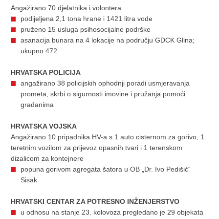
Angažirano 70 djelatnika i volontera
podijeljena 2,1 tona hrane i 1421 litra vode
pruženo 15 usluga psihosocijalne podrške
asanacija bunara na 4 lokacije na području GDCK Glina;
ukupno 472
HRVATSKA POLICIJA
angažirano 38 policijskih ophodnji poradi usmjeravanja
prometa, skrbi o sigurnosti imovine i pružanja pomoći
građanima
HRVATSKA VOJSKA
Angažirano 10 pripadnika HV-a s 1 auto cisternom za gorivo, 1
teretnim vozilom za prijevoz opasnih tvari i 1 terenskom
dizalicom za kontejnere
popuna gorivom agregata šatora u OB „Dr. Ivo Pedišić“
Sisak
HRVATSKI CENTAR ZA POTRESNO INŽENJERSTVO
u odnosu na stanje 23. kolovoza pregledano je 29 objekata