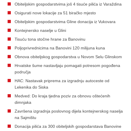
Obiteljskim gospodarstvima još 4 tisuće pilića iz Varaždina
Osigurati nove lokacije za 51 biračko mjesto
Obiteljskim gospodarstvima Gline donacija iz Vukovara
Kontejnersko naselje u Glini
Tisuću tona stočne hrane za Banovinu
Poljoprivrednicima na Banovini 120 milijuna kuna
Obnova obiteljskog gospodarstva u Novom Selu Glinskom
Hrvatske šume nastavljaju pomagati potresom pogođena
područja
HAC: Nastavak priprema za izgradnju autoceste od
Lekenika do Siska
Medved: Do kraja tjedna poziv za obnovu oštećenih
dimnjaka
Završena izgradnja poslovnog dijela kontejnerskog naselja
na Sajmištu
Donacija pilića za 300 obiteljskih gospodarstava Banovine