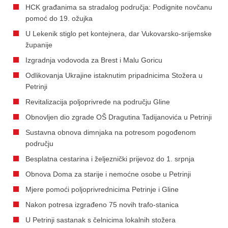
HCK građanima sa stradalog područja: Podignite novčanu
pomoć do 19. ožujka
U Lekenik stiglo pet kontejnera, dar Vukovarsko-srijemske
županije
Izgradnja vodovoda za Brest i Malu Goricu
Odlikovanja Ukrajine istaknutim pripadnicima Stožera u
Petrinji
Revitalizacija poljoprivrede na području Gline
Obnovljen dio zgrade OŠ Dragutina Tadijanovića u Petrinji
Sustavna obnova dimnjaka na potresom pogođenom
području
Besplatna cestarina i željeznički prijevoz do 1. srpnja
Obnova Doma za starije i nemoćne osobe u Petrinji
Mjere pomoći poljoprivrednicima Petrinje i Gline
Nakon potresa izgrađeno 75 novih trafo-stanica
U Petrinji sastanak s čelnicima lokalnih stožera