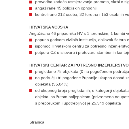
provedba zadaća usmjeravanja prometa, skrbi o sig
angažirane 45 policijskih ophodnji
kontrolirano 212 osoba, 32 teretna i 153 osobnih vo
HRVATSKA VOJSKA
Angažirano 46 pripadnika HV s 1 terenskim, 1 kombi vo
popuna gorivom civilnih institucija, obilazak šatora
ispomoć Hrvatskom centru za potresno inženjerstv
potpora CZ u istovaru i pretovaru stambenih kontejn
HRVATSKI CENTAR ZA POTRESNO INŽENJERSTVO
pregledano 78 objekata (0 na pogođenom području
na području tri pogođene županije ukupno dosad za
objekata (95,04%)
od ukupnog broja pregledanih, u kategoriji objekat
objekta, sa žutom naljepnicom (privremeno neupotre
s preporukom i upotrebljivo) je 25.949 objekata
Stranica