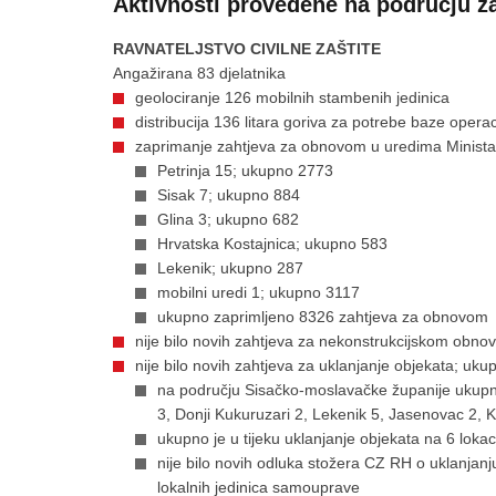
Aktivnosti provedene na području za
RAVNATELJSTVO CIVILNE ZAŠTITE
Angažirana 83 djelatnika
geolociranje 126 mobilnih stambenih jedinica
distribucija 136 litara goriva za potrebe baze operac
zaprimanje zahtjeva za obnovom u uredima Ministars
Petrinja 15; ukupno 2773
Sisak 7; ukupno 884
Glina 3; ukupno 682
Hrvatska Kostajnica; ukupno 583
Lekenik; ukupno 287
mobilni uredi 1; ukupno 3117
ukupno zaprimljeno 8326 zahtjeva za obnovom
nije bilo novih zahtjeva za nekonstrukcijskom obn
nije bilo novih zahtjeva za uklanjanje objekata; uku
na području Sisačko-moslavačke županije ukupno 
3, Donji Kukuruzari 2, Lekenik 5, Jasenovac 2, 
ukupno je u tijeku uklanjanje objekata na 6 lokaci
nije bilo novih odluka stožera CZ RH o uklanjan
lokalnih jedinica samouprave