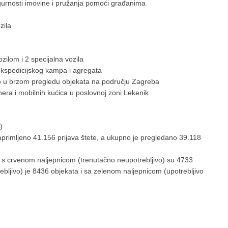
urnosti imovine i pružanja pomoći građanima
zila
zilom i 2 specijalna vozila
 ekspedicijskog kampa i agregata
o u brzom pregledu objekata na području Zagreba
era i mobilnih kućica u poslovnoj zoni Lekenik
)
primljeno 41.156 prijava štete, a ukupno je pregledano 39.118
a s crvenom naljepnicom (trenutačno neupotrebljivo) su 4733
bljivo) je 8436 objekata i sa zelenom naljepnicom (upotrebljivo