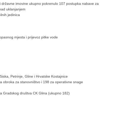
va i državne imovine ukupno pokrenulo 107 postupka nabave za
 nad uklanjanjem
lnih jedinica
opasnog mjesta i prijevoz pitke vode
iska, Petrinje, Gline i Hrvatske Kostajnice
pla obroka za stanovništvo i 198 za operativne snage
anja Gradskog društva CK Glina (ukupno 182)