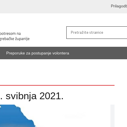
Prilagod
Preporuke za postupanje volontera
. svibnja 2021.