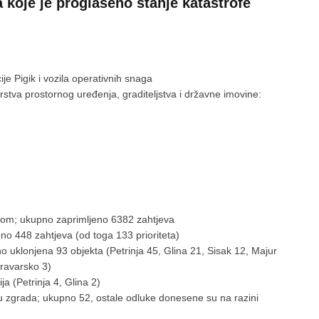
 koje je proglašeno stanje katastrofe
ije Pigik i vozila operativnih snaga
tva prostornog uređenja, graditeljstva i državne imovine:
ovom; ukupno zaprimljeno 6382 zahtjeva
pno 448 zahtjeva (od toga 133 prioriteta)
uklonjena 93 objekta (Petrinja 45, Glina 21, Sisak 12, Majur
Kravarsko 3)
ja (Petrinja 4, Glina 2)
ju zgrada; ukupno 52, ostale odluke donesene su na razini