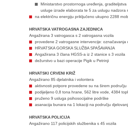
Ministarstvo prostornoga uređenja, graditeljst
usluge izrade elaborata te 5 za uslugu nadzora
na električnu energiju priključeno ukupno 2288 mobi
HRVATSKA VATROGASNA ZAJEDNICA
Angažirana 3 vatrogasca s 2 vatrogasna vozila
provedene 2 vatrogasne intervencije: označavanja 
HRVATSKA GORSKA SLUŽBA SPAŠAVANJA
Angažirana 3 člana HGSS-a iz 2 stanice s 3 vozila
dežurstvo u bazi operacije Pigik u Petrinji
HRVATSKI CRVENI KRIŽ
Angažirano 85 djelatnika i volontera
aktivnosti potpore provedene su na širem području S
podijeljeno 0,8 tona hrane, 562 litre vode, 4384 to
pruženo 9 usluga psihosocijalne podrške
asanacija bunara na 1 lokaciji na području djelov
HRVATSKA POLICIJA
Angažirano 117 policijskih službenika s 45 vozila