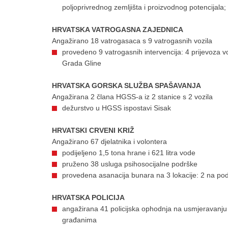
poljoprivrednog zemljišta i proizvodnog potencijala
HRVATSKA VATROGASNA ZAJEDNICA
Angažirano 18 vatrogasaca s 9 vatrogasnih vozila
provedeno 9 vatrogasnih intervencija: 4 prijevoza v
Grada Gline
HRVATSKA GORSKA SLUŽBA SPAŠAVANJA
Angažirana 2 člana HGSS-a iz 2 stanice s 2 vozila
dežurstvo u HGSS ispostavi Sisak
HRVATSKI CRVENI KRIŽ
Angažirano 67 djelatnika i volontera
podijeljeno 1,5 tona hrane i 621 litra vode
pruženo 38 usluga psihosocijalne podrške
provedena asanacija bunara na 3 lokacije: 2 na p
HRVATSKA POLICIJA
angažirana 41 policijska ophodnja na usmjeravanju 
građanima