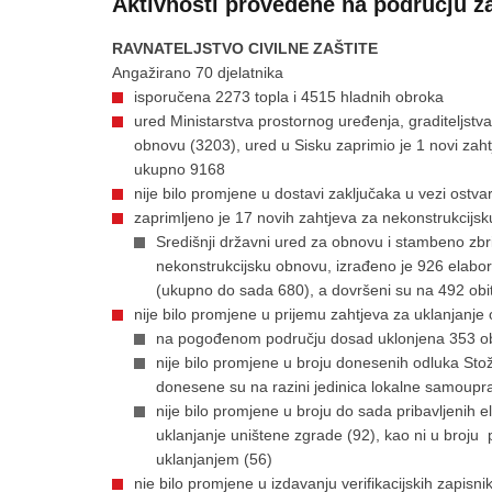
Aktivnosti provedene na području za
RAVNATELJSTVO CIVILNE ZAŠTITE
Angažirano 70 djelatnika
isporučena 2273 topla i 4515 hladnih obroka
ured Ministarstva prostornog uređenja, graditeljstva
obnovu (3203), ured u Sisku zaprimio je 1 novi zahtj
ukupno 9168
nije bilo promjene u dostavi zaključaka u vezi ostv
zaprimljeno je 17 novih zahtjeva za nekonstrukci
Središnji državni ured za obnovu i stambeno zbri
nekonstrukcijsku obnovu, izrađeno je 926 elabora
(ukupno do sada 680), a dovršeni su na 492 obi
nije bilo promjene u prijemu zahtjeva za uklanjanje
na pogođenom području dosad uklonjena 353 objek
nije bilo promjene u broju donesenih odluka Sto
donesene su na razini jedinica lokalne samoupr
nije bilo promjene u broju do sada pribavljenih 
uklanjanje uništene zgrade (92), kao ni u broj
uklanjanjem (56)
nie bilo promjene u izdavanju verifikacijskih zapis