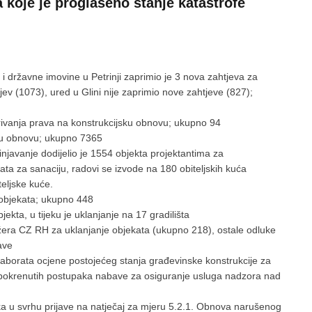
 koje je proglašeno stanje katastrofe
 i državne imovine u Petrinji zaprimio je 3 nova zahtjeva za
ev (1073), ured u Glini nije zaprimio nove zahtjeve (827);
arivanja prava na konstrukcijsku obnovu; ukupno 94
jsku obnovu; ukupno 7365
njavanje dodijelio je 1554 objekta projektantima za
ta za sanaciju, radovi se izvode na 180 obiteljskih kuća
teljske kuće.
 objekata; ukupno 448
ta, u tijeku je uklanjanje na 17 gradilišta
žera CZ RH za uklanjanje objekata (ukupno 218), ostale odluke
ave
elaborata ocjene postojećeg stanja građevinske konstrukcije za
u pokrenutih postupaka nabave za osiguranje usluga nadzora nad
nika u svrhu prijave na natječaj za mjeru 5.2.1. Obnova narušenog