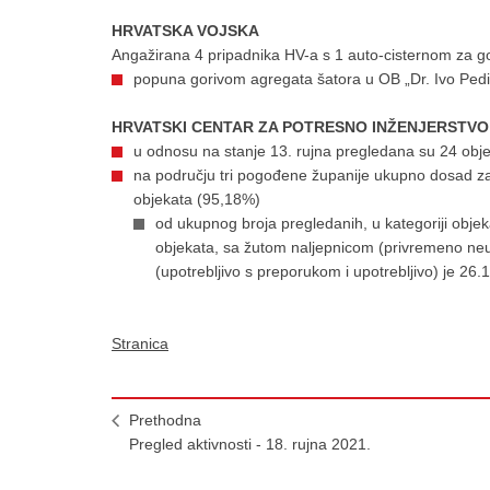
HRVATSKA VOJSKA
Angažirana 4 pripadnika HV-a s 1 auto-cisternom za g
popuna gorivom agregata šatora u OB „Dr. Ivo Pedi
HRVATSKI CENTAR ZA POTRESNO INŽENJERSTVO
u odnosu na stanje 13. rujna pregledana su 24 o
na području tri pogođene županije ukupno dosad za
objekata (95,18%)
od ukupnog broja pregledanih, u kategoriji obje
objekata, sa žutom naljepnicom (privremeno neu
(upotrebljivo s preporukom i upotrebljivo) je 26.
Stranica
Prethodna
Pregled aktivnosti - 18. rujna 2021.