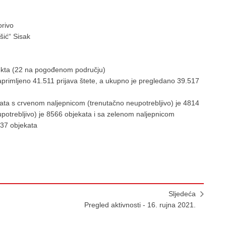
orivo
šić“ Sisak
bjekta (22 na pogođenom području)
primljeno 41.511 prijava štete, a ukupno je pregledano 39.517
kata s crvenom naljepnicom (trenutačno neupotrebljivo) je 4814
potrebljivo) je 8566 objekata i sa zelenom naljepnicom
137 objekata
Sljedeća
Pregled aktivnosti - 16. rujna 2021.