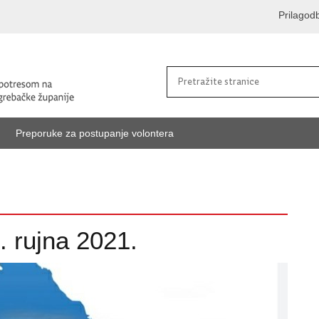
Prilagod
Preporuke za postupanje volontera
. rujna 2021.