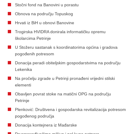
Stočni fond na Banovini u porastu
Obnova na području Topuskog
Hrvati iz BiH u obnovi Banovine
Trogirska HVIDRA donirala informatičku opremu
školarcima Petrinje
U Stožeru sastanak s koordinatorima općina i gradova
pogođenih potresom
Donacija peradi obiteljskim gospodarstvima na području
Lekenika
Na pročelju zgrade u Petrinji pronađeni vrijedni stilski
elementi
Obavljen povrat stoke na matični OPG na području
Petrinje
Plenković: Društvena i gospodarska revitalizacija potresom
pogođenog područja
Donacija kontejnera iz Mađarske
Drvoprerađivačima milijun i pol kuna potpora