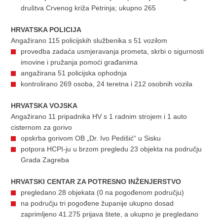
društva Crvenog križa Petrinja; ukupno 265
HRVATSKA POLICIJA
Angažirano 115 policijskih službenika s 51 vozilom
provedba zadaća usmjeravanja prometa, skrbi o sigurnosti
imovine i pružanja pomoći građanima
angažirana 51 policijska ophodnja
kontrolirano 269 osoba, 24 teretna i 212 osobnih vozila
HRVATSKA VOJSKA
Angažirano 11 pripadnika HV s 1 radnim strojem i 1 auto
cisternom za gorivo
opskrba gorivom OB „Dr. Ivo Pedišić“ u Sisku
potpora HCPI-ju u brzom pregledu 23 objekta na području
Grada Zagreba
HRVATSKI CENTAR ZA POTRESNO INŽENJERSTVO
pregledano 28 objekata (0 na pogođenom području)
na području tri pogođene županije ukupno dosad
zaprimljeno 41.275 prijava štete, a ukupno je pregledano