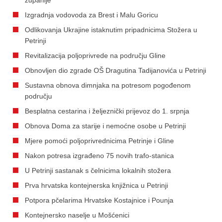
Izgradnja vodovoda za Brest i Malu Goricu
Odlikovanja Ukrajine istaknutim pripadnicima Stožera u
Petrinji
Revitalizacija poljoprivrede na području Gline
Obnovljen dio zgrade OŠ Dragutina Tadijanovića u Petrinji
Sustavna obnova dimnjaka na potresom pogođenom
području
Besplatna cestarina i željeznički prijevoz do 1. srpnja
Obnova Doma za starije i nemoćne osobe u Petrinji
Mjere pomoći poljoprivrednicima Petrinje i Gline
Nakon potresa izgrađeno 75 novih trafo-stanica
U Petrinji sastanak s čelnicima lokalnih stožera
Prva hrvatska kontejnerska knjižnica u Petrinji
Potpora pčelarima Hrvatske Kostajnice i Pounja
Kontejnersko naselje u Mošćenici