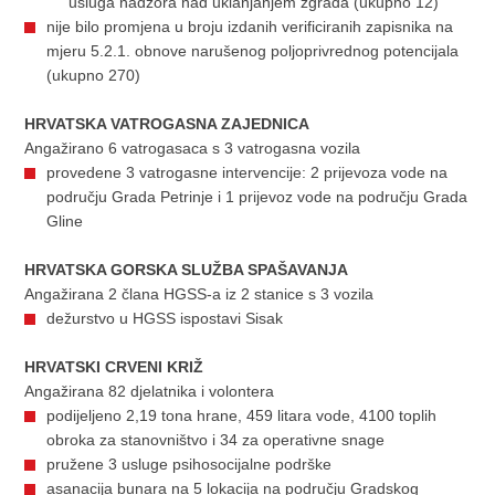
usluga nadzora nad uklanjanjem zgrada (ukupno 12)
nije bilo promjena u broju izdanih verificiranih zapisnika na
mjeru 5.2.1. obnove narušenog poljoprivrednog potencijala
(ukupno 270)
HRVATSKA VATROGASNA ZAJEDNICA
Angažirano 6 vatrogasaca s 3 vatrogasna vozila
provedene 3 vatrogasne intervencije: 2 prijevoza vode na
području Grada Petrinje i 1 prijevoz vode na području Grada
Gline
HRVATSKA GORSKA SLUŽBA SPAŠAVANJA
Angažirana 2 člana HGSS-a iz 2 stanice s 3 vozila
dežurstvo u HGSS ispostavi Sisak
HRVATSKI CRVENI KRIŽ
Angažirana 82 djelatnika i volontera
podijeljeno 2,19 tona hrane, 459 litara vode, 4100 toplih
obroka za stanovništvo i 34 za operativne snage
pružene 3 usluge psihosocijalne podrške
asanacija bunara na 5 lokacija na području Gradskog