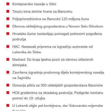
Kontejnersko naselje u Glini
Tisuću tona stočne hrane za Banovinu
Poljoprivrednicima na Banovini 120 milijuna kuna
Obnova obiteljskog gospodarstva u Novom Selu Glinskom
Hrvatske šume nastavljaju pomagati potresom pogođena
područja
HAC: Nastavak priprema za izgradnju autoceste od
Lekenika do Siska
Medved: Do kraja tjedna poziv za obnovu oštećenih
dimnjaka
Završena izgradnja poslovnog dijela kontejnerskog naselja
na Sajmištu
Donacija pilića za 300 obiteljskih gospodarstava Banovine
HCK građanima sa stradalog područja: Podignite novčanu
pomoć do 19. ožujka
U Lekenik stiglo pet kontejnera, dar Vukovarsko-srijemske
županije