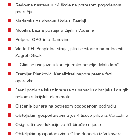
Redovna nastava u 44 škole na potresom pogođenom
području
Mađarska za obnovu škole u Petrinji
Mobilna bazna postaja u Bijelim Vodama
Potpora OPG-ima Banovine
Vlada RH: Besplatna struja, plin i cestarina na autocesti
Zagreb-Sisak
U Glini se useljava u kontejnersko naselje "Mali dom"
Premijer Plenković: Kanalizirati napore prema fazi
oporavka
Javni poziv za iskaz interesa za sanaciju dimnjaka i drugih
nekonstrukcijskih elemenata
Čišćenje bunara na potresom pogođenom području
Obiteljskim gospodarstvima još 4 tisuće pilića iz Varaždina
Osigurati nove lokacije za 51 biračko mjesto
Obiteljskim gospodarstvima Gline donacija iz Vukovara