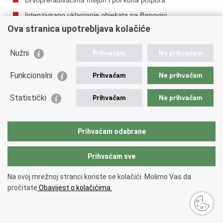
Intenzivirano uklanjanje objekata na Banovini
Ova stranica upotrebljava kolačiće
Potpora stočarima na području Banovine
Osnovana Svinjogojska zadruga Glina
Nužni
Prihvaćam
Ne prihvaćam
Stožer za otklanjanje posljedica potresa u Hrvatskoj
Kostajnici
Funkcionalni
Prihvaćam
Ne prihvaćam
Besplatno cijepljenje i liječenje životinja na potresom
pogođenim područjima
Statistički
Prihvaćam
Ne prihvaćam
Upute za građane Banovine kojima su zgrade oštećene
potresom
Prihvaćam odabrane
Crveni križ počinje s podjelom novčane pomoći
pogođenima potresom
Prihvaćam sve
I dalje besplatna cestarina na autocesti Zagreb-Sisak
Na ovoj mrežnoj stranci koriste se kolačići. Molimo Vas da
Mikro poduzetnicima iz Sisačko-moslavačke županije do
pročitate
Obavijest o kolačićima.
30.000 kuna za saniranje posljedica potresa
Nacionalna naknada za starije stanovnike Banovine
Novi potresi na petrinjskom području povećali broj rupa