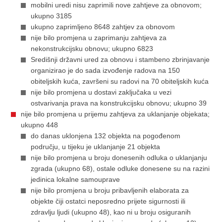
mobilni uredi nisu zaprimili nove zahtjeve za obnovom;
ukupno 3185
ukupno zaprimljeno 8648 zahtjev za obnovom
nije bilo promjena u zaprimanju zahtjeva za
nekonstrukcijsku obnovu; ukupno 6823
Središnji državni ured za obnovu i stambeno zbrinjavanje
organizirao je do sada izvođenje radova na 150
obiteljskih kuća, završeni su radovi na 70 obiteljskih kuća
nije bilo promjena u dostavi zaključaka u vezi
ostvarivanja prava na konstrukcijsku obnovu; ukupno 39
nije bilo promjena u prijemu zahtjeva za uklanjanje objekata;
ukupno 448
do danas uklonjena 132 objekta na pogođenom
području, u tijeku je uklanjanje 21 objekta
nije bilo promjena u broju donesenih odluka o uklanjanju
zgrada (ukupno 68), ostale odluke donesene su na razini
jedinica lokalne samouprave
nije bilo promjena u broju pribavljenih elaborata za
objekte čiji ostatci neposredno prijete sigurnosti ili
zdravlju ljudi (ukupno 48), kao ni u broju osiguranih