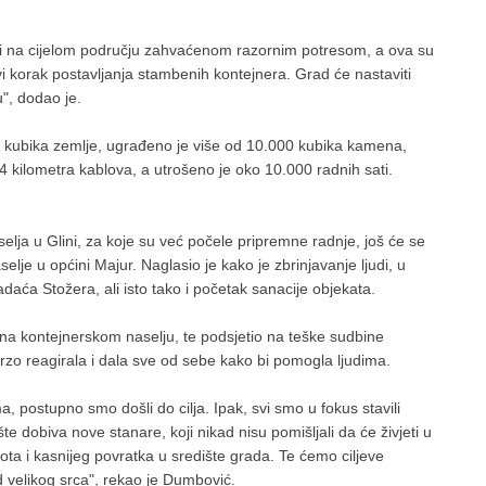
i na cijelom području zahvaćenom razornim potresom, a ova su
i korak postavljanja stambenih kontejnera. Grad će nastaviti
", dodao je.
 kubika zemlje, ugrađeno je više od 10.000 kubika kamena,
 4 kilometra kablova, a utrošeno je oko 10.000 radnih sati.
elja u Glini, za koje su već počele pripremne radnje, još će se
aselje u općini Majur. Naglasio je kako je zbrinjavanje ljudi, u
daća Stožera, ali isto tako i početak sanacije objekata.
 na kontejnerskom naselju, te podsjetio na teške sudbine
zo reagirala i dala sve od sebe kako bi pomogla ljudima.
a, postupno smo došli do cilja. Ipak, svi smo u fokus stavili
 dobiva nove stanare, koji nikad nisu pomišljali da će živjeti u
ota i kasnijeg povratka u središte grada. Te ćemo ciljeve
grad velikog srca", rekao je Dumbović.