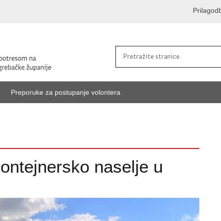
Prilagod
Preporuke za postupanje volontera
ontejnersko naselje u