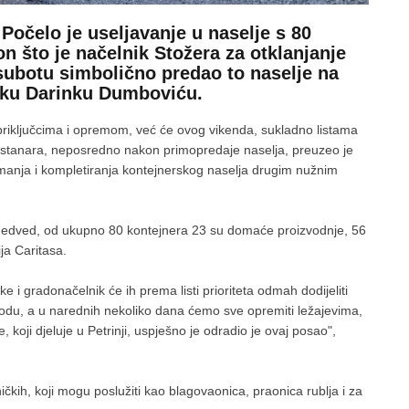
 Počelo je useljavanje u naselje s 80
n što je načelnik Stožera za otklanjanje
ubotu simbolično predao to naselje na
iku Darinku Dumboviću.
riključcima i opremom, već će ovog vikenda, sukladno listama
ćih stanara, neposredno nakon primopredaje naselja, preuzeo je
emanja i kompletiranja kontejnerskog naselja drugim nužnim
 Medved, od ukupno 80 kontejnera 23 su domaće proizvodnje, 56
ja Caritasa.
e i gradonačelnik će ih prema listi prioriteta odmah dodijeliti
i vodu, a u narednih nekoliko dana ćemo sve opremiti ležajevima,
e, koji djeluje u Petrinji, uspješno je odradio je ovaj posao",
čkih, koji mogu poslužiti kao blagovaonica, praonica rublja i za