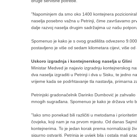
druge servisne potrebe.
"Napominjem da smo oko 1400 kontejnera pozicioniral
naselja posebno važna u Petrinji, čime završavamo prv
dalje razvoj naselja drugim sadržajima uz našu potporu
Spomenuo je kako je s ovog gradilišta odvezeno 9.000
postavljeno je više od sedam kilometara cijevi, više od
Uskoro izgradnja i kontejnerskog naselja u Glini
Ministar Medved je najavio izgradnju kontejnerskog nas
dva naselja izgraditi u Petrinji i dva u Sisku, te jedno n
vrijeme kada se podrhtavanje tla nastavlja, primarna za
Petrinjski gradonačelnik Darinko Dumbović je zahvalio
mnogih sugrađana. Spomenuo je kako je država vrlo br
"Iako smo ponekad bili različiti u metodama i prioritetim
čovjeka, koji nam je na prvom mjestu. Od danas Sajmište
kontejnerima. To je jedan korak prema normalizaciji živ
sigurno ostvariti. Petrinja je uvijek bila i ostala mali 