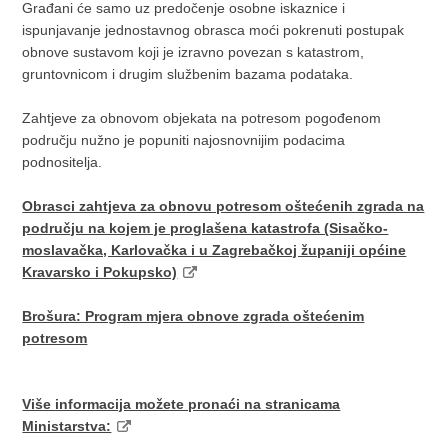
Građani će samo uz predočenje osobne iskaznice i
ispunjavanje jednostavnog obrasca moći pokrenuti postupak
obnove sustavom koji je izravno povezan s katastrom,
gruntovnicom i drugim službenim bazama podataka.
Zahtjeve za obnovom objekata na potresom pogođenom
području nužno je popuniti najosnovnijim podacima
podnositelja.
Obrasci zahtjeva za obnovu potresom oštećenih zgrada na
području na kojem je proglašena katastrofa (Sisačko-
moslavačka, Karlovačka i u Zagrebačkoj županiji općine
Kravarsko i Pokupsko)
Brošura: Program mjera obnove zgrada oštećenim
potresom
Više informacija možete pronaći na stranicama
Ministarstva: