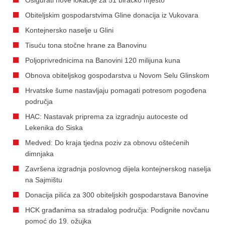
Obiteljskim gospodarstvima Gline donacija iz Vukovara
Kontejnersko naselje u Glini
Tisuću tona stočne hrane za Banovinu
Poljoprivrednicima na Banovini 120 milijuna kuna
Obnova obiteljskog gospodarstva u Novom Selu Glinskom
Hrvatske šume nastavljaju pomagati potresom pogođena
područja
HAC: Nastavak priprema za izgradnju autoceste od
Lekenika do Siska
Medved: Do kraja tjedna poziv za obnovu oštećenih
dimnjaka
Završena izgradnja poslovnog dijela kontejnerskog naselja
na Sajmištu
Donacija pilića za 300 obiteljskih gospodarstava Banovine
HCK građanima sa stradalog područja: Podignite novčanu
pomoć do 19. ožujka