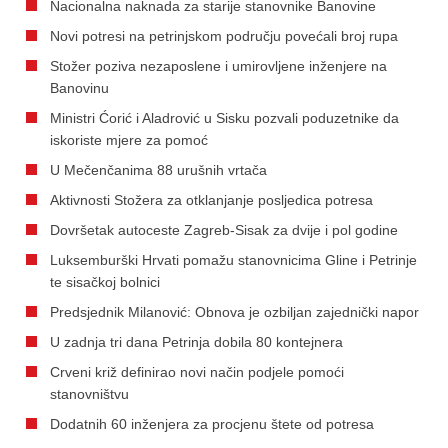
Nacionalna naknada za starije stanovnike Banovine
Novi potresi na petrinjskom području povećali broj rupa
Stožer poziva nezaposlene i umirovljene inženjere na
Banovinu
Ministri Ćorić i Aladrović u Sisku pozvali poduzetnike da
iskoriste mjere za pomoć
U Mečenčanima 88 urušnih vrtača
Aktivnosti Stožera za otklanjanje posljedica potresa
Dovršetak autoceste Zagreb-Sisak za dvije i pol godine
Luksemburški Hrvati pomažu stanovnicima Gline i Petrinje
te sisačkoj bolnici
Predsjednik Milanović: Obnova je ozbiljan zajednički napor
U zadnja tri dana Petrinja dobila 80 kontejnera
Crveni križ definirao novi način podjele pomoći
stanovništvu
Dodatnih 60 inženjera za procjenu štete od potresa