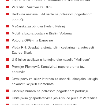
Varaždin i Vukovar za Glinu
Redovna nastava u 44 škole na potresom pogođenom
području
Mađarska za obnovu škole u Petrinji
Mobilna bazna postaja u Bijelim Vodama
Potpora OPG-ima Banovine
Vlada RH: Besplatna struja, plin i cestarina na autocesti
Zagreb-Sisak
U Glini se useljava u kontejnersko naselje "Mali dom"
Premijer Plenković: Kanalizirati napore prema fazi
oporavka
Javni poziv za iskaz interesa za sanaciju dimnjaka i drugih
nekonstrukcijskih elemenata
Čišćenje bunara na potresom pogođenom području
Obiteljskim gospodarstvima još 4 tisuće pilića iz Varaždina
Osigurati nove lokacije za 51 biračko mjesto