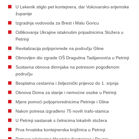
U Lekenik stiglo pet kontejnera, dar Vukovarsko-srijemske
županije
Izgradnja vodovoda za Brest i Malu Goricu
Odlikovanja Ukrajine istaknutim pripadnicima Stožera u
Petrinji
Revitalizacija poljoprivrede na području Gline
Obnovljen dio zgrade OŠ Dragutina Tadijanovića u Petrinji
Sustavna obnova dimnjaka na potresom pogođenom
području
Besplatna cestarina i željeznički prijevoz do 1. srpnja
Obnova Doma za starije i nemoćne osobe u Petrinji
Mjere pomoći poljoprivrednicima Petrinje i Gline
Nakon potresa izgrađeno 75 novih trafo-stanica
U Petrinji sastanak s čelnicima lokalnih stožera
Prva hrvatska kontejnerska knjižnica u Petrinji
Potpora pčelarima Hrvatske Kostajnice i Pounja