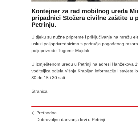
Kontejner za rad mobilnog ureda Min
pripadnici Stožera civilne zaštite u 
Petrinju.
U tijeku su nužne pripreme i priključivanje na mrežu el
usluzi poljoprivrednicima s područja pogođenog razornim
poljoprivrede Tugomir Majdak.
U izmještenom uredu u Petrinji na adresi Hanžekova 19
voditeljica odjela Višnja Krapljan informacije i savjet
30 do 15 i 30 sati.
Stranica
Prethodna
Dobrovoljno darivanja krvi u Petrinji