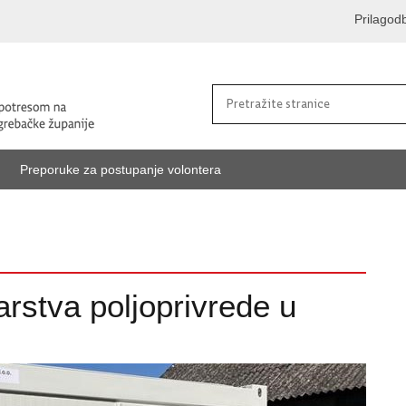
Prilagod
Preporuke za postupanje volontera
arstva poljoprivrede u