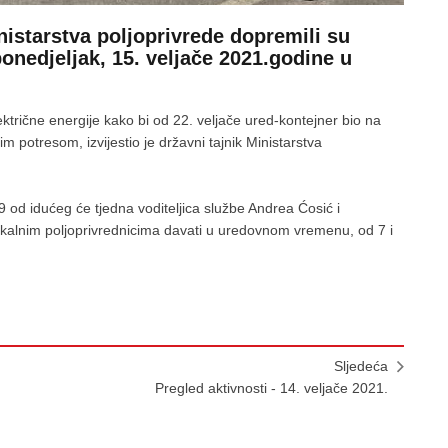
istarstva poljoprivrede dopremili su
ponedjeljak, 15. veljače 2021.godine u
ektrične energije kako bi od 22. veljače ured-kontejner bio na
 potresom, izvijestio je državni tajnik Ministarstva
 od idućeg će tjedna voditeljica službe Andrea Ćosić i
e lokalnim poljoprivrednicima davati u uredovnom vremenu, od 7 i
Sljedeća
Pregled aktivnosti - 14. veljače 2021.