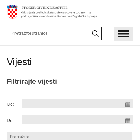
Vijesti
Filtrirajte vijesti
Od:
Do: